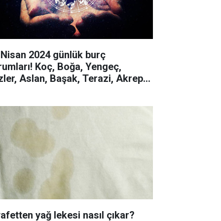
 Nisan 2024 günlük burç
rumları! Koç, Boğa, Yengeç,
izler, Aslan, Başak, Terazi, Akrep,
y, Oğlak, Kova, Balık
yafetten yağ lekesi nasıl çıkar?