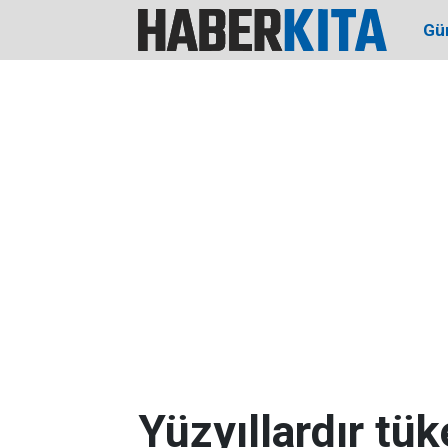
Gü
Yüzyıllardır tük