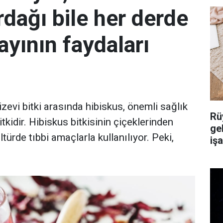
rdağı bile her derde
ayının faydaları
evi bitki arasında hibiskus, önemli sağlık
Rü
tkidir. Hibiskus bitkisinin çiçeklerinden
ge
ltürde tıbbi amaçlarla kullanılıyor. Peki,
iş