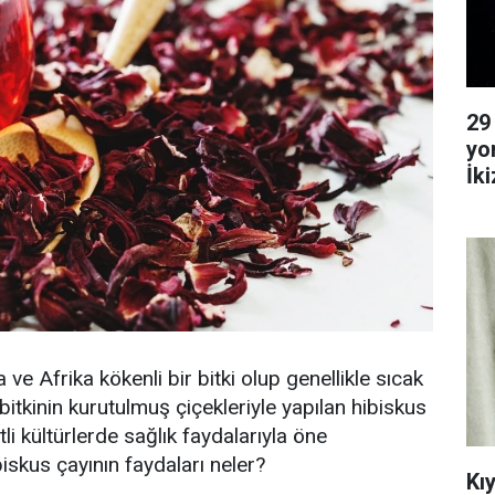
29
yo
İk
Ya
 ve Afrika kökenli bir bitki olup genellikle sıcak
 bitkinin kurutulmuş çiçekleriyle yapılan hibiskus
itli kültürlerde sağlık faydalarıyla öne
biskus çayının faydaları neler?
Kı