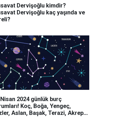
savat Dervişoğlu kimdir?
savat Dervişoğlu kaç yaşında ve
reli?
 Nisan 2024 günlük burç
rumları! Koç, Boğa, Yengeç,
izler, Aslan, Başak, Terazi, Akrep,
y, Oğlak, Kova, Balık