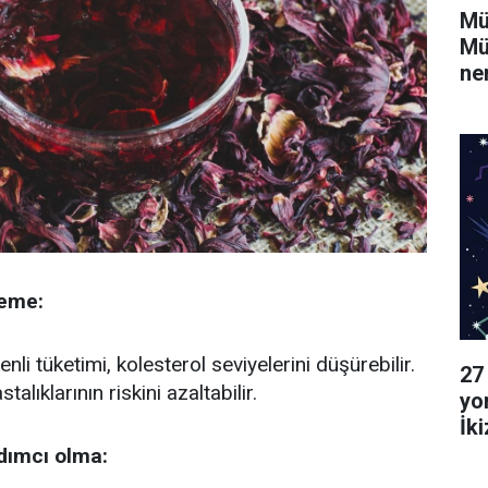
Mü
Mü
ne
leme:
nli tüketimi, kolesterol seviyelerini düşürebilir.
27
lıklarının riskini azaltabilir.
yo
İk
Ya
rdımcı olma: