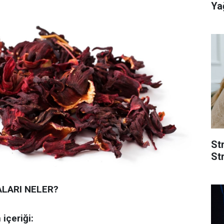
Yağ
St
Str
ALARI NELER?
içeriği: