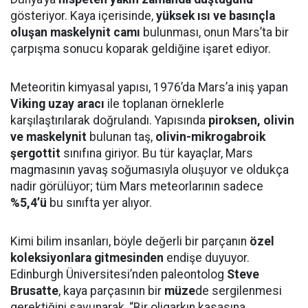
gösteriyor. Kaya içerisinde,
yüksek ısı ve basınçla
oluşan maskelynit camı
bulunması, onun Mars’ta bir
çarpışma sonucu koparak geldiğine işaret ediyor.
Meteoritin kimyasal yapısı, 1976’da Mars’a iniş yapan
Viking uzay aracı
ile toplanan örneklerle
karşılaştırılarak doğrulandı. Yapısında
piroksen, olivin
ve maskelynit
bulunan taş,
olivin-mikrogabroik
şergottit
sınıfına giriyor. Bu tür kayaçlar, Mars
magmasının yavaş soğumasıyla oluşuyor ve oldukça
nadir görülüyor; tüm Mars meteorlarının sadece
%5,4’ü
bu sınıfta yer alıyor.
Kimi bilim insanları, böyle değerli bir parçanın
özel
koleksiyonlara gitmesinden
endişe duyuyor.
Edinburgh Üniversitesi’nden paleontolog
Steve
Brusatte
, kaya parçasının bir
müze
de sergilenmesi
gerektiğini savunarak, “Bir oligarkın kasasına