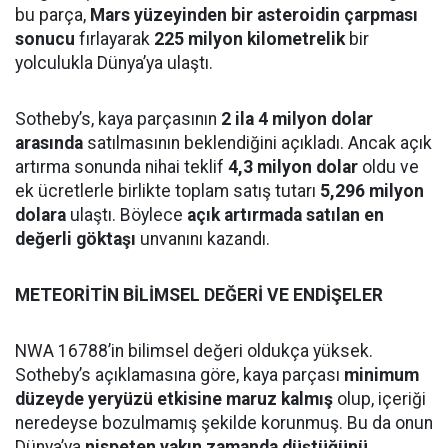
bu parça,
Mars yüzeyinden bir asteroidin çarpması
sonucu
fırlayarak
225 milyon kilometrelik
bir
yolculukla Dünya’ya ulaştı.
Sotheby’s, kaya parçasının
2 ila 4 milyon dolar
arasında
satılmasının beklendiğini açıkladı. Ancak açık
artırma sonunda nihai teklif
4,3 milyon dolar
oldu ve
ek ücretlerle birlikte toplam satış tutarı
5,296 milyon
dolara
ulaştı. Böylece
açık artırmada satılan en
değerli göktaşı
unvanını kazandı.
METEORİTİN BİLİMSEL DEĞERİ VE ENDİŞELER
NWA 16788’in bilimsel değeri oldukça yüksek.
Sotheby’s açıklamasına göre, kaya parçası
minimum
düzeyde yeryüzü etkisine maruz kalmış
olup, içeriği
neredeyse bozulmamış şekilde korunmuş. Bu da onun
Dünya’ya
nispeten yakın zamanda düştüğünü