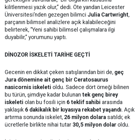
kilitlenmesi yazık olur,” dedi. Öte yandan Leicester
Üniversitesi’nden gezegen bilimci
Julia Cartwright
,
parçanın bilimsel analizlere açık kalabileceğini
belirterek, “Yeni sahibi bilimsel çalışmalara ilgi
duyabilir,” yorumunu yaptı.
DİNOZOR İSKELETİ TARİHE GEÇTİ
Gecenin en dikkat çeken satışlarından biri de,
geç
Jura dönemine ait genç bir Ceratosaurus
nasicornis iskeleti
oldu. Sadece dört örneği bilinen
bu türün, şimdiye kadar bulunan
tek genç birey
iskeleti
olan bu fosili için
6 teklif sahibi
arasında
yaklaşık
6 dakikalık bir kıyasıya rekabet yaşandı
. Açık
artırma sonunda iskelet,
26 milyon dolara
satıldı; ek
ücretlerle birlikte nihai tutar
30,5 milyon dolar
oldu.