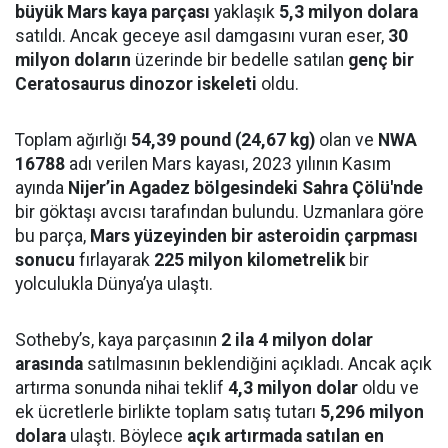
büyük Mars kaya parçası
yaklaşık
5,3 milyon dolara
satıldı. Ancak geceye asıl damgasını vuran eser,
30
milyon doların
üzerinde bir bedelle satılan
genç bir
Ceratosaurus dinozor iskeleti
oldu.
Toplam ağırlığı
54,39 pound (24,67 kg)
olan ve
NWA
16788
adı verilen Mars kayası, 2023 yılının Kasım
ayında
Nijer’in Agadez bölgesindeki Sahra Çölü'nde
bir göktaşı avcısı tarafından bulundu. Uzmanlara göre
bu parça,
Mars yüzeyinden bir asteroidin çarpması
sonucu
fırlayarak
225 milyon kilometrelik
bir
yolculukla Dünya’ya ulaştı.
Sotheby’s, kaya parçasının
2 ila 4 milyon dolar
arasında
satılmasının beklendiğini açıkladı. Ancak açık
artırma sonunda nihai teklif
4,3 milyon dolar
oldu ve
ek ücretlerle birlikte toplam satış tutarı
5,296 milyon
dolara
ulaştı. Böylece
açık artırmada satılan en