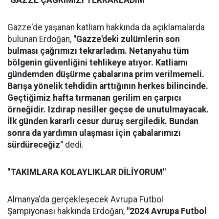
"GAZZE ÇAĞRIMIZI TEKRARLADIM"
Gazze'de yaşanan katliam hakkında da açıklamalarda
bulunan Erdoğan,
"Gazze'deki zulümlerin son
bulması çağrımızı tekrarladım. Netanyahu tüm
bölgenin güvenliğini tehlikeye atıyor. Katliamı
gündemden düşürme çabalarına prim verilmemeli.
Barışa yönelik tehdidin arttığının herkes bilincinde.
Geçtiğimiz hafta tırmanan gerilim en çarpıcı
örneğidir. Izdırap nesiller geçse de unutulmayacak.
İlk günden kararlı cesur duruş sergiledik. Bundan
sonra da yardımın ulaşması için çabalarımızı
sürdüreceğiz"
dedi.
"TAKIMLARA KOLAYLIKLAR DİLİYORUM"
Almanya'da gerçekleşecek Avrupa Futbol
Şampiyonası hakkında Erdoğan,
"2024 Avrupa Futbol