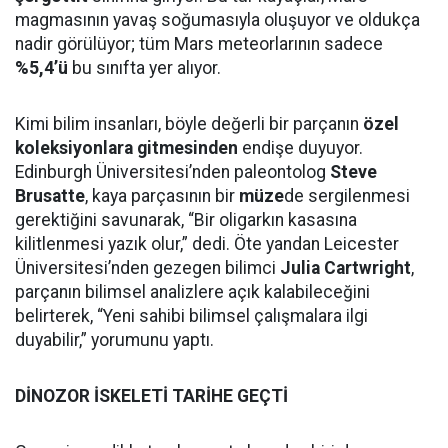
magmasının yavaş soğumasıyla oluşuyor ve oldukça
nadir görülüyor; tüm Mars meteorlarının sadece
%5,4’ü
bu sınıfta yer alıyor.
Kimi bilim insanları, böyle değerli bir parçanın
özel
koleksiyonlara gitmesinden
endişe duyuyor.
Edinburgh Üniversitesi’nden paleontolog
Steve
Brusatte
, kaya parçasının bir
müze
de sergilenmesi
gerektiğini savunarak, “Bir oligarkın kasasına
kilitlenmesi yazık olur,” dedi. Öte yandan Leicester
Üniversitesi’nden gezegen bilimci
Julia Cartwright
,
parçanın bilimsel analizlere açık kalabileceğini
belirterek, “Yeni sahibi bilimsel çalışmalara ilgi
duyabilir,” yorumunu yaptı.
DİNOZOR İSKELETİ TARİHE GEÇTİ