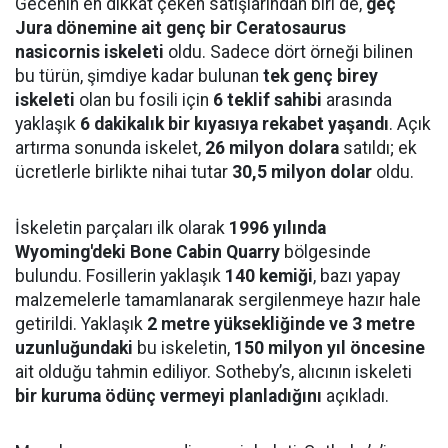
Gecenin en dikkat çeken satışlarından biri de,
geç
Jura dönemine ait genç bir Ceratosaurus
nasicornis iskeleti
oldu. Sadece dört örneği bilinen
bu türün, şimdiye kadar bulunan
tek genç birey
iskeleti
olan bu fosili için
6 teklif sahibi
arasında
yaklaşık
6 dakikalık bir kıyasıya rekabet yaşandı
. Açık
artırma sonunda iskelet,
26 milyon dolara
satıldı; ek
ücretlerle birlikte nihai tutar
30,5 milyon dolar
oldu.
İskeletin parçaları ilk olarak
1996 yılında
Wyoming'deki Bone Cabin Quarry
bölgesinde
bulundu. Fosillerin yaklaşık
140 kemiği
, bazı yapay
malzemelerle tamamlanarak sergilenmeye hazır hale
getirildi. Yaklaşık
2 metre yüksekliğinde ve 3 metre
uzunluğundaki
bu iskeletin,
150 milyon yıl öncesine
ait olduğu tahmin ediliyor. Sotheby’s, alıcının iskeleti
bir kuruma ödünç vermeyi planladığını
açıkladı.