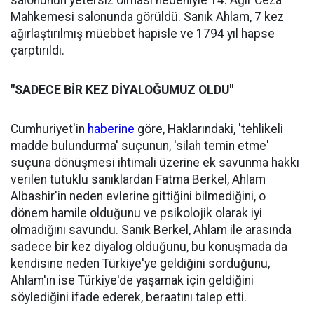
salonunun yetersiz olması nedeniyle 14. Ağır Ceza
Mahkemesi salonunda görüldü. Sanık Ahlam, 7 kez
ağırlaştırılmış müebbet hapisle ve 1794 yıl hapse
çarptırıldı.
"SADECE BİR KEZ DİYALOĞUMUZ OLDU"
Cumhuriyet'in
haberine
göre, Haklarındaki, 'tehlikeli
madde bulundurma' suçunun, 'silah temin etme'
suçuna dönüşmesi ihtimali üzerine ek savunma hakkı
verilen tutuklu sanıklardan Fatma Berkel, Ahlam
Albashir'in neden evlerine gittiğini bilmediğini, o
dönem hamile olduğunu ve psikolojik olarak iyi
olmadığını savundu. Sanık Berkel, Ahlam ile arasında
sadece bir kez diyalog olduğunu, bu konuşmada da
kendisine neden Türkiye'ye geldiğini sorduğunu,
Ahlam'ın ise Türkiye'de yaşamak için geldiğini
söylediğini ifade ederek, beraatını talep etti.