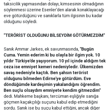
taksicilik yapmasından dolayı, kimsesinin olmadığının
söylenmesi üzerine Esenler'den alarak konaklayacağı
eve götürdüğünü ve sanıklarla tüm ilgisinin bu kadar
olduğunu söyledi.
"TERÖRİST OLDUĞUNU BİLSEYDİM GÖTÜRMEZDİM"
Sanık Ammar Jarkes, ek savunmasında,
"Bugün
Cuma. Yemin ederim ki bu olayla bir ilgim yok. 10
yıldır Türkiye'de yaşıyorum. 10 yıl içinde aldığım tek
ceza ise emniyet kemeri nedeniyledir. Ülkemizden
savaş nedeniyle kaçtık. Ben şahsın terörist
olduğunu bilmeden Edirne'ye götürdüm. Eve
döndüğümde kardeşimin yakalandığını öğrendim.
Ben suçlu olsaydım emniyete kendim gitmezdim"
dedi. Mahkeme başkanı, tercüman eşliğiyle sanığa
göçmen kaçakçılığı suçunu kabul edip etmediğini
sordu. Sanık ise bu suçu kabul ettiğini, ancak diğer