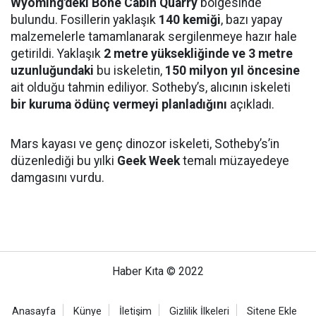
Wyoming'deki Bone Cabin Quarry
bölgesinde
bulundu. Fosillerin yaklaşık
140 kemiği
, bazı yapay
malzemelerle tamamlanarak sergilenmeye hazır hale
getirildi. Yaklaşık
2 metre yüksekliğinde ve 3 metre
uzunluğundaki
bu iskeletin,
150 milyon yıl öncesine
ait olduğu tahmin ediliyor. Sotheby’s, alıcının iskeleti
bir kuruma ödünç vermeyi planladığını
açıkladı.
Mars kayası ve genç dinozor iskeleti, Sotheby’s’in
düzenlediği bu yılki
Geek Week
temalı müzayedeye
damgasını vurdu.
Haber Kıta © 2022
Anasayfa
Künye
İletişim
Gizlilik İlkeleri
Sitene Ekle