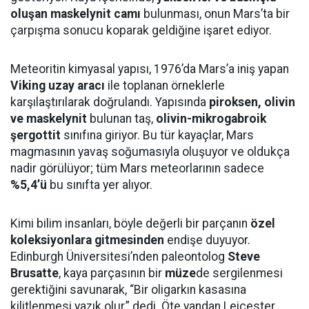
oluşan maskelynit camı
bulunması, onun Mars’ta bir
çarpışma sonucu koparak geldiğine işaret ediyor.
Meteoritin kimyasal yapısı, 1976’da Mars’a iniş yapan
Viking uzay aracı
ile toplanan örneklerle
karşılaştırılarak doğrulandı. Yapısında
piroksen, olivin
ve maskelynit
bulunan taş,
olivin-mikrogabroik
şergottit
sınıfına giriyor. Bu tür kayaçlar, Mars
magmasının yavaş soğumasıyla oluşuyor ve oldukça
nadir görülüyor; tüm Mars meteorlarının sadece
%5,4’ü
bu sınıfta yer alıyor.
Kimi bilim insanları, böyle değerli bir parçanın
özel
koleksiyonlara gitmesinden
endişe duyuyor.
Edinburgh Üniversitesi’nden paleontolog
Steve
Brusatte
, kaya parçasının bir
müze
de sergilenmesi
gerektiğini savunarak, “Bir oligarkın kasasına
kilitlenmesi yazık olur,” dedi. Öte yandan Leicester