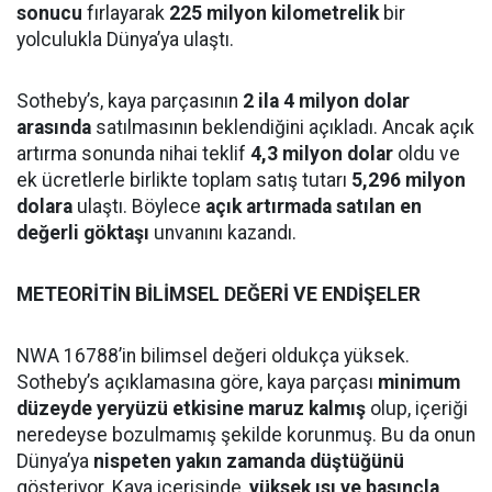
sonucu
fırlayarak
225 milyon kilometrelik
bir
yolculukla Dünya’ya ulaştı.
Sotheby’s, kaya parçasının
2 ila 4 milyon dolar
arasında
satılmasının beklendiğini açıkladı. Ancak açık
artırma sonunda nihai teklif
4,3 milyon dolar
oldu ve
ek ücretlerle birlikte toplam satış tutarı
5,296 milyon
dolara
ulaştı. Böylece
açık artırmada satılan en
değerli göktaşı
unvanını kazandı.
METEORİTİN BİLİMSEL DEĞERİ VE ENDİŞELER
NWA 16788’in bilimsel değeri oldukça yüksek.
Sotheby’s açıklamasına göre, kaya parçası
minimum
düzeyde yeryüzü etkisine maruz kalmış
olup, içeriği
neredeyse bozulmamış şekilde korunmuş. Bu da onun
Dünya’ya
nispeten yakın zamanda düştüğünü
gösteriyor. Kaya içerisinde,
yüksek ısı ve basınçla