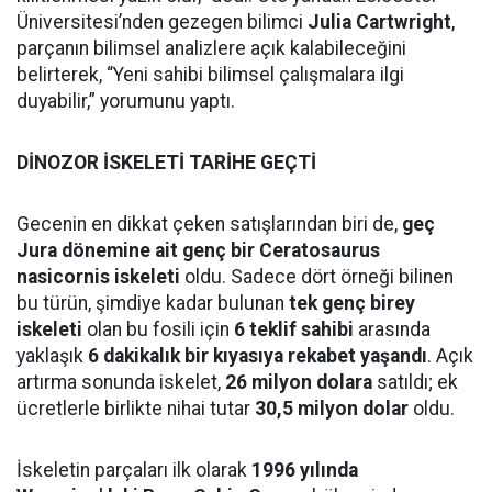
Üniversitesi’nden gezegen bilimci
Julia Cartwright
,
parçanın bilimsel analizlere açık kalabileceğini
belirterek, “Yeni sahibi bilimsel çalışmalara ilgi
duyabilir,” yorumunu yaptı.
DİNOZOR İSKELETİ TARİHE GEÇTİ
Gecenin en dikkat çeken satışlarından biri de,
geç
Jura dönemine ait genç bir Ceratosaurus
nasicornis iskeleti
oldu. Sadece dört örneği bilinen
bu türün, şimdiye kadar bulunan
tek genç birey
iskeleti
olan bu fosili için
6 teklif sahibi
arasında
yaklaşık
6 dakikalık bir kıyasıya rekabet yaşandı
. Açık
artırma sonunda iskelet,
26 milyon dolara
satıldı; ek
ücretlerle birlikte nihai tutar
30,5 milyon dolar
oldu.
İskeletin parçaları ilk olarak
1996 yılında