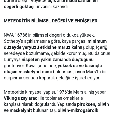
dolara
ulaştı. Böylece
açık artırmada satılan en
değerli göktaşı
unvanını kazandı.
METEORİTİN BİLİMSEL DEĞERİ VE ENDİŞELER
NWA 16788’in bilimsel değeri oldukça yüksek.
Sotheby’s açıklamasına göre, kaya parçası
minimum
düzeyde yeryüzü etkisine maruz kalmış
olup, içeriği
neredeyse bozulmamış şekilde korunmuş. Bu da onun
Dünya’ya
nispeten yakın zamanda düştüğünü
gösteriyor. Kaya içerisinde,
yüksek ısı ve basınçla
oluşan maskelynit camı
bulunması, onun Mars’ta bir
çarpışma sonucu koparak geldiğine işaret ediyor.
Meteoritin kimyasal yapısı, 1976’da Mars’a iniş yapan
Viking uzay aracı
ile toplanan örneklerle
karşılaştırılarak doğrulandı. Yapısında
piroksen, olivin
ve maskelynit
bulunan taş,
olivin-mikrogabroik