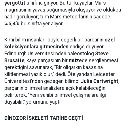
şergottit
sınıfına giriyor. Bu tür kayaçlar, Mars
magmasının yavaş soğumasıyla oluşuyor ve oldukça
nadir görülüyor; tüm Mars meteorlarının sadece
%5,4’ü
bu sınıfta yer alıyor.
Kimi bilim insanları, böyle değerli bir parçanın
özel
koleksiyonlara gitmesinden
endişe duyuyor.
Edinburgh Üniversitesi’nden paleontolog
Steve
Brusatte
, kaya parçasının bir
müze
de sergilenmesi
gerektiğini savunarak, “Bir oligarkın kasasına
kilitlenmesi yazık olur,” dedi. Öte yandan Leicester
Üniversitesi’nden gezegen bilimci
Julia Cartwright
,
parçanın bilimsel analizlere açık kalabileceğini
belirterek, “Yeni sahibi bilimsel çalışmalara ilgi
duyabilir,” yorumunu yaptı.
DİNOZOR İSKELETİ TARİHE GEÇTİ