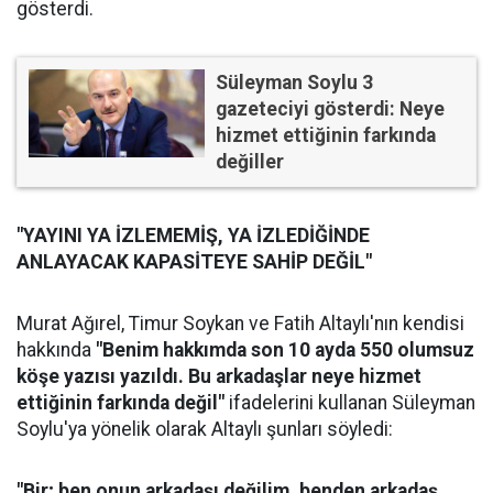
gösterdi.
Süleyman Soylu 3
gazeteciyi gösterdi: Neye
hizmet ettiğinin farkında
değiller
"YAYINI YA İZLEMEMİŞ, YA İZLEDİĞİNDE
ANLAYACAK KAPASİTEYE SAHİP DEĞİL"
Murat Ağırel, Timur Soykan ve Fatih Altaylı'nın kendisi
hakkında
"Benim hakkımda son 10 ayda 550 olumsuz
köşe yazısı yazıldı. Bu arkadaşlar neye hizmet
ettiğinin farkında değil"
ifadelerini kullanan Süleyman
Soylu'ya yönelik olarak Altaylı şunları söyledi:
"Bir; ben onun arkadaşı değilim, benden arkadaş