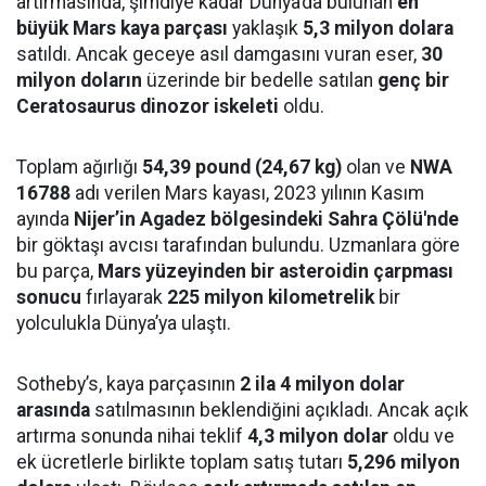
artırmasında, şimdiye kadar Dünya’da bulunan
en
büyük Mars kaya parçası
yaklaşık
5,3 milyon dolara
satıldı. Ancak geceye asıl damgasını vuran eser,
30
milyon doların
üzerinde bir bedelle satılan
genç bir
Ceratosaurus dinozor iskeleti
oldu.
Toplam ağırlığı
54,39 pound (24,67 kg)
olan ve
NWA
16788
adı verilen Mars kayası, 2023 yılının Kasım
ayında
Nijer’in Agadez bölgesindeki Sahra Çölü'nde
bir göktaşı avcısı tarafından bulundu. Uzmanlara göre
bu parça,
Mars yüzeyinden bir asteroidin çarpması
sonucu
fırlayarak
225 milyon kilometrelik
bir
yolculukla Dünya’ya ulaştı.
Sotheby’s, kaya parçasının
2 ila 4 milyon dolar
arasında
satılmasının beklendiğini açıkladı. Ancak açık
artırma sonunda nihai teklif
4,3 milyon dolar
oldu ve
ek ücretlerle birlikte toplam satış tutarı
5,296 milyon