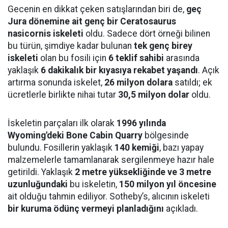
Gecenin en dikkat çeken satışlarından biri de,
geç
Jura dönemine ait genç bir Ceratosaurus
nasicornis iskeleti
oldu. Sadece dört örneği bilinen
bu türün, şimdiye kadar bulunan
tek genç birey
iskeleti
olan bu fosili için
6 teklif sahibi
arasında
yaklaşık
6 dakikalık bir kıyasıya rekabet yaşandı
. Açık
artırma sonunda iskelet,
26 milyon dolara
satıldı; ek
ücretlerle birlikte nihai tutar
30,5 milyon dolar
oldu.
İskeletin parçaları ilk olarak
1996 yılında
Wyoming'deki Bone Cabin Quarry
bölgesinde
bulundu. Fosillerin yaklaşık
140 kemiği
, bazı yapay
malzemelerle tamamlanarak sergilenmeye hazır hale
getirildi. Yaklaşık
2 metre yüksekliğinde ve 3 metre
uzunluğundaki
bu iskeletin,
150 milyon yıl öncesine
ait olduğu tahmin ediliyor. Sotheby’s, alıcının iskeleti
bir kuruma ödünç vermeyi planladığını
açıkladı.