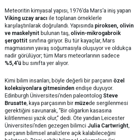
Meteoritin kimyasal yapısı, 1976’da Mars’a iniş yapan
Viking uzay aracı
ile toplanan örneklerle
karşılaştırılarak doğrulandı. Yapısında
piroksen, olivin
ve maskelynit
bulunan taş,
olivin-mikrogabroik
şergottit
sınıfına giriyor. Bu tür kayaçlar, Mars
magmasının yavaş soğumasıyla oluşuyor ve oldukça
nadir görülüyor; tüm Mars meteorlarının sadece
%5,4’ü
bu sınıfta yer alıyor.
Kimi bilim insanları, böyle değerli bir parçanın
özel
koleksiyonlara gitmesinden
endişe duyuyor.
Edinburgh Üniversitesi’nden paleontolog
Steve
Brusatte
, kaya parçasının bir
müze
de sergilenmesi
gerektiğini savunarak, “Bir oligarkın kasasına
kilitlenmesi yazık olur,” dedi. Öte yandan Leicester
Üniversitesi’nden gezegen bilimci
Julia Cartwright
,
parçanın bilimsel analizlere açık kalabileceğini