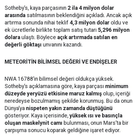
Sotheby’s, kaya parçasının
2 ila 4 milyon dolar
arasında
satılmasının beklendiğini açıkladı. Ancak açık
artırma sonunda nihai teklif
4,3 milyon dolar
oldu ve
ek ücretlerle birlikte toplam satış tutarı
5,296 milyon
dolara
ulaştı. Böylece
açık artırmada satılan en
değerli göktaşı
unvanını kazandı.
METEORİTİN BİLİMSEL DEĞERİ VE ENDİŞELER
NWA 16788’in bilimsel değeri oldukça yüksek.
Sotheby’s açıklamasına göre, kaya parçası
minimum
düzeyde yeryüzü etkisine maruz kalmış
olup, içeriği
neredeyse bozulmamış şekilde korunmuş. Bu da onun
Dünya’ya
nispeten yakın zamanda düştüğünü
gösteriyor. Kaya içerisinde,
yüksek ısı ve basınçla
oluşan maskelynit camı
bulunması, onun Mars’ta bir
çarpışma sonucu koparak geldiğine işaret ediyor.