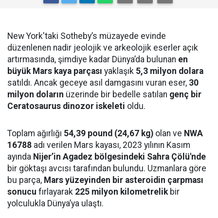
New York'taki Sotheby’s müzayede evinde
düzenlenen nadir jeolojik ve arkeolojik eserler açık
artırmasında, şimdiye kadar Dünya’da bulunan
en
büyük Mars kaya parçası
yaklaşık
5,3 milyon dolara
satıldı. Ancak geceye asıl damgasını vuran eser,
30
milyon doların
üzerinde bir bedelle satılan
genç bir
Ceratosaurus dinozor iskeleti
oldu.
Toplam ağırlığı
54,39 pound (24,67 kg)
olan ve
NWA
16788
adı verilen Mars kayası, 2023 yılının Kasım
ayında
Nijer’in Agadez bölgesindeki Sahra Çölü'nde
bir göktaşı avcısı tarafından bulundu. Uzmanlara göre
bu parça,
Mars yüzeyinden bir asteroidin çarpması
sonucu
fırlayarak
225 milyon kilometrelik
bir
yolculukla Dünya’ya ulaştı.