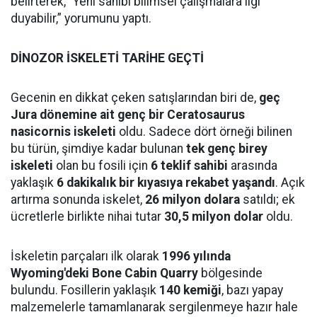
belirterek, “Yeni sahibi bilimsel çalışmalara ilgi
duyabilir,” yorumunu yaptı.
DİNOZOR İSKELETİ TARİHE GEÇTİ
Gecenin en dikkat çeken satışlarından biri de,
geç
Jura dönemine ait genç bir Ceratosaurus
nasicornis iskeleti
oldu. Sadece dört örneği bilinen
bu türün, şimdiye kadar bulunan
tek genç birey
iskeleti
olan bu fosili için
6 teklif sahibi
arasında
yaklaşık
6 dakikalık bir kıyasıya rekabet yaşandı
. Açık
artırma sonunda iskelet,
26 milyon dolara
satıldı; ek
ücretlerle birlikte nihai tutar
30,5 milyon dolar
oldu.
İskeletin parçaları ilk olarak
1996 yılında
Wyoming'deki Bone Cabin Quarry
bölgesinde
bulundu. Fosillerin yaklaşık
140 kemiği
, bazı yapay
malzemelerle tamamlanarak sergilenmeye hazır hale