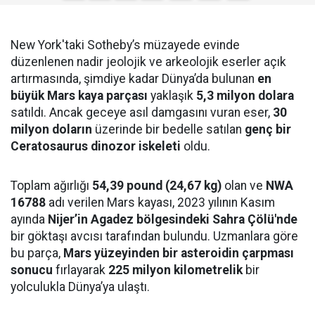
New York'taki Sotheby’s müzayede evinde
düzenlenen nadir jeolojik ve arkeolojik eserler açık
artırmasında, şimdiye kadar Dünya’da bulunan
en
büyük Mars kaya parçası
yaklaşık
5,3 milyon dolara
satıldı. Ancak geceye asıl damgasını vuran eser,
30
milyon doların
üzerinde bir bedelle satılan
genç bir
Ceratosaurus dinozor iskeleti
oldu.
Toplam ağırlığı
54,39 pound (24,67 kg)
olan ve
NWA
16788
adı verilen Mars kayası, 2023 yılının Kasım
ayında
Nijer’in Agadez bölgesindeki Sahra Çölü'nde
bir göktaşı avcısı tarafından bulundu. Uzmanlara göre
bu parça,
Mars yüzeyinden bir asteroidin çarpması
sonucu
fırlayarak
225 milyon kilometrelik
bir
yolculukla Dünya’ya ulaştı.