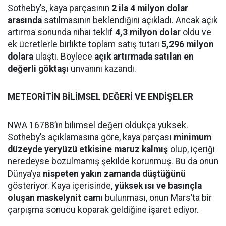
Sotheby’s, kaya parçasının
2 ila 4 milyon dolar
arasında
satılmasının beklendiğini açıkladı. Ancak açık
artırma sonunda nihai teklif
4,3 milyon dolar
oldu ve
ek ücretlerle birlikte toplam satış tutarı
5,296 milyon
dolara
ulaştı. Böylece
açık artırmada satılan en
değerli göktaşı
unvanını kazandı.
METEORİTİN BİLİMSEL DEĞERİ VE ENDİŞELER
NWA 16788’in bilimsel değeri oldukça yüksek.
Sotheby’s açıklamasına göre, kaya parçası
minimum
düzeyde yeryüzü etkisine maruz kalmış
olup, içeriği
neredeyse bozulmamış şekilde korunmuş. Bu da onun
Dünya’ya
nispeten yakın zamanda düştüğünü
gösteriyor. Kaya içerisinde,
yüksek ısı ve basınçla
oluşan maskelynit camı
bulunması, onun Mars’ta bir
çarpışma sonucu koparak geldiğine işaret ediyor.