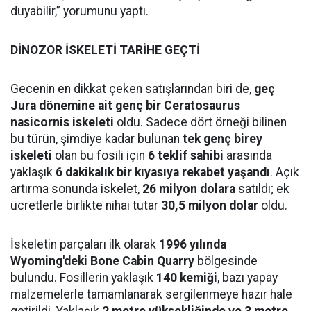
duyabilir,” yorumunu yaptı.
DİNOZOR İSKELETİ TARİHE GEÇTİ
Gecenin en dikkat çeken satışlarından biri de,
geç
Jura dönemine ait genç bir Ceratosaurus
nasicornis iskeleti
oldu. Sadece dört örneği bilinen
bu türün, şimdiye kadar bulunan
tek genç birey
iskeleti
olan bu fosili için
6 teklif sahibi
arasında
yaklaşık
6 dakikalık bir kıyasıya rekabet yaşandı
. Açık
artırma sonunda iskelet,
26 milyon dolara
satıldı; ek
ücretlerle birlikte nihai tutar
30,5 milyon dolar
oldu.
İskeletin parçaları ilk olarak
1996 yılında
Wyoming'deki Bone Cabin Quarry
bölgesinde
bulundu. Fosillerin yaklaşık
140 kemiği
, bazı yapay
malzemelerle tamamlanarak sergilenmeye hazır hale