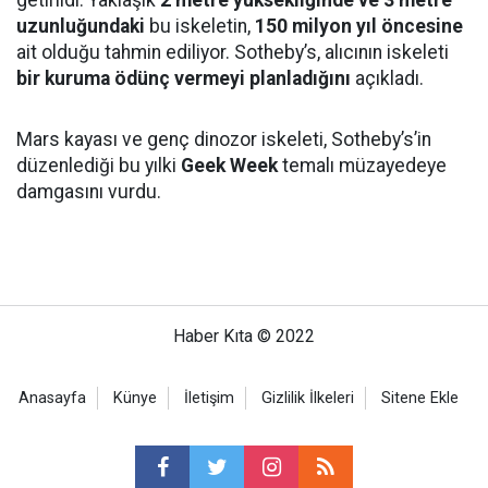
getirildi. Yaklaşık
2 metre yüksekliğinde ve 3 metre
uzunluğundaki
bu iskeletin,
150 milyon yıl öncesine
ait olduğu tahmin ediliyor. Sotheby’s, alıcının iskeleti
bir kuruma ödünç vermeyi planladığını
açıkladı.
Mars kayası ve genç dinozor iskeleti, Sotheby’s’in
düzenlediği bu yılki
Geek Week
temalı müzayedeye
damgasını vurdu.
Haber Kıta © 2022
Anasayfa
Künye
İletişim
Gizlilik İlkeleri
Sitene Ekle