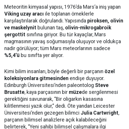
Meteoritin kimyasal yapısı, 1976’da Mars’a iniş yapan
Viking uzay aracı
ile toplanan örneklerle
karşılaştırılarak doğrulandı. Yapısında
piroksen, olivin
ve maskelynit
bulunan taş,
olivin-mikrogabroik
şergottit
sınıfına giriyor. Bu tür kayaçlar, Mars
magmasının yavaş soğumasıyla oluşuyor ve oldukça
nadir görülüyor; tüm Mars meteorlarının sadece
%5,4’ü
bu sınıfta yer alıyor.
Kimi bilim insanları, böyle değerli bir parçanın
özel
koleksiyonlara gitmesinden
endişe duyuyor.
Edinburgh Üniversitesi’nden paleontolog
Steve
Brusatte
, kaya parçasının bir
müze
de sergilenmesi
gerektiğini savunarak, “Bir oligarkın kasasına
kilitlenmesi yazık olur,” dedi. Öte yandan Leicester
Üniversitesi’nden gezegen bilimci
Julia Cartwright
,
parçanın bilimsel analizlere açık kalabileceğini
belirterek, “Yeni sahibi bilimsel çalışmalara ilgi