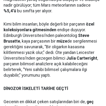
nadir görülüyor; tüm Mars meteorlarının sadece
%5,4’ü
bu sınıfta yer alıyor.
Kimi bilim insanları, böyle değerli bir parçanın
özel
koleksiyonlara gitmesinden
endişe duyuyor.
Edinburgh Üniversitesi’nden paleontolog
Steve
Brusatte
, kaya parçasının bir
müze
de sergilenmesi
gerektiğini savunarak, “Bir oligarkın kasasına
kilitlenmesi yazık olur,” dedi. Öte yandan Leicester
Üniversitesi’nden gezegen bilimci
Julia Cartwright
,
parçanın bilimsel analizlere açık kalabileceğini
belirterek, “Yeni sahibi bilimsel çalışmalara ilgi
duyabilir,” yorumunu yaptı.
DİNOZOR İSKELETİ TARİHE GEÇTİ
Gecenin en dikkat çeken satışlarından biri de,
geç