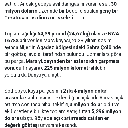
satıldı. Ancak geceye asıl damgasını vuran eser,
30
milyon doların
üzerinde bir bedelle satılan
genç bir
Ceratosaurus dinozor iskeleti
oldu.
Toplam ağırlığı
54,39 pound (24,67 kg)
olan ve
NWA
16788
adı verilen Mars kayası, 2023 yılının Kasım
ayında
Nijer’in Agadez bölgesindeki Sahra Çölü'nde
bir göktaşı avcısı tarafından bulundu. Uzmanlara göre
bu parça,
Mars yüzeyinden bir asteroidin çarpması
sonucu
fırlayarak
225 milyon kilometrelik
bir
yolculukla Dünya’ya ulaştı.
Sotheby’s, kaya parçasının
2 ila 4 milyon dolar
arasında
satılmasının beklendiğini açıkladı. Ancak açık
artırma sonunda nihai teklif
4,3 milyon dolar
oldu ve
ek ücretlerle birlikte toplam satış tutarı
5,296 milyon
dolara
ulaştı. Böylece
açık artırmada satılan en
değerli göktaşı
unvanını kazandı.