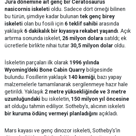
Jura dönemine ait genç bir Ceratosaurus
nasicornis iskeleti
oldu. Sadece dört örneği bilinen
bu türün, şimdiye kadar bulunan
tek genç birey
iskeleti
olan bu fosili için
6 teklif sahibi
arasında
yaklaşık
6 dakikalık bir kıyasıya rekabet yaşandı
. Açık
artırma sonunda iskelet,
26 milyon dolara
satıldı; ek
ücretlerle birlikte nihai tutar
30,5 milyon dolar
oldu.
İskeletin parçaları ilk olarak
1996 yılında
Wyoming'deki Bone Cabin Quarry
bölgesinde
bulundu. Fosillerin yaklaşık
140 kemiği
, bazı yapay
malzemelerle tamamlanarak sergilenmeye hazır hale
getirildi. Yaklaşık
2 metre yüksekliğinde ve 3 metre
uzunluğundaki
bu iskeletin,
150 milyon yıl öncesine
ait olduğu tahmin ediliyor. Sotheby’s, alıcının iskeleti
bir kuruma ödünç vermeyi planladığını
açıkladı.
Mars kayası ve genç dinozor iskeleti, Sotheby’s’in