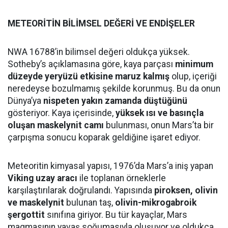
METEORİTİN BİLİMSEL DEĞERİ VE ENDİŞELER
NWA 16788’in bilimsel değeri oldukça yüksek.
Sotheby’s açıklamasına göre, kaya parçası
minimum
düzeyde yeryüzü etkisine maruz kalmış
olup, içeriği
neredeyse bozulmamış şekilde korunmuş. Bu da onun
Dünya’ya
nispeten yakın zamanda düştüğünü
gösteriyor. Kaya içerisinde,
yüksek ısı ve basınçla
oluşan maskelynit camı
bulunması, onun Mars’ta bir
çarpışma sonucu koparak geldiğine işaret ediyor.
Meteoritin kimyasal yapısı, 1976’da Mars’a iniş yapan
Viking uzay aracı
ile toplanan örneklerle
karşılaştırılarak doğrulandı. Yapısında
piroksen, olivin
ve maskelynit
bulunan taş,
olivin-mikrogabroik
şergottit
sınıfına giriyor. Bu tür kayaçlar, Mars
magmasının yavaş soğumasıyla oluşuyor ve oldukça