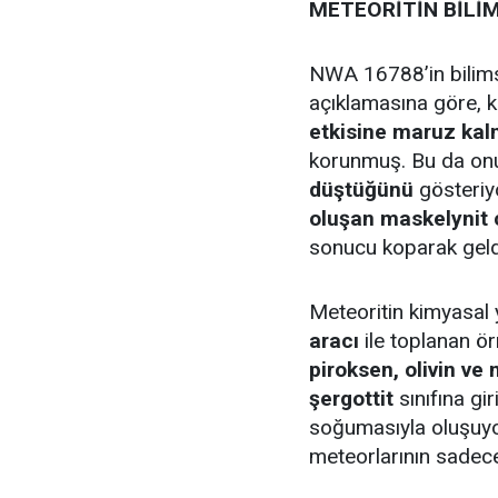
METEORİTİN BİLİM
NWA 16788’in bilims
açıklamasına göre, 
etkisine maruz kal
korunmuş. Bu da on
düştüğünü
gösteriyo
oluşan maskelynit
sonucu koparak geldi
Meteoritin kimyasal 
aracı
ile toplanan ör
piroksen, olivin ve
şergottit
sınıfına gi
soğumasıyla oluşuyo
meteorlarının sade