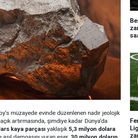
Be
za
sa
by’s müzayede evinde düzenlenen nadir jeolojik
Fe
r açık artırmasında, şimdiye kadar Dünya’da
Li
ars kaya parçası
yaklaşık
5,3 milyon dolara
za
e asıl damgasını vuran eser,
30 milyon doların