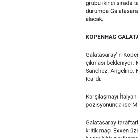
grubu ikinci sırada
durumda Galatasaray,
alacak.
KOPENHAG GALATA
Galatasaray'ın Kop
çıkması bekleniyor:
Sanchez, Angelino, K
Icardi.
Karşılaşmayı İtalya
pozisyonunda ise Mas
Galatasaray taraftar
kritik maçı Exxen üze