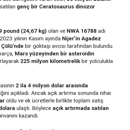
 satılan
genç bir Ceratosaurus dinozor
9 pound (24,67 kg)
olan ve
NWA 16788
adı
 2023 yılının Kasım ayında
Nijer’in Agadez
 Çölü'nde
bir göktaşı avcısı tarafından bulundu.
parça,
Mars yüzeyinden bir asteroidin
ırlayarak
225 milyon kilometrelik
bir yolculukla
çasının
2 ila 4 milyon dolar arasında
iğini açıkladı. Ancak açık artırma sonunda nihai
ar
oldu ve ek ücretlerle birlikte toplam satış
dolara
ulaştı. Böylece
açık artırmada satılan
nvanını kazandı.