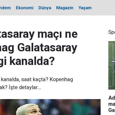
ndem
Ekonomi
Dünya
Magazin
Yaşam
asaray maçı ne
Sp
ag Galatasaray
gi kanalda?
 kanalda, saat kaçta? Kopenhag
? İşte detaylar...
Ad
ma
Ga