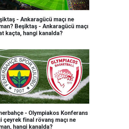
şiktaş - Ankaragücü maçı ne
man? Beşiktaş - Ankaragücü maçı
at kaçta, hangi kanalda?
nerbahçe - Olympiakos Konferans
gi çeyrek final rövanş maçı ne
man, hangi kanalda?