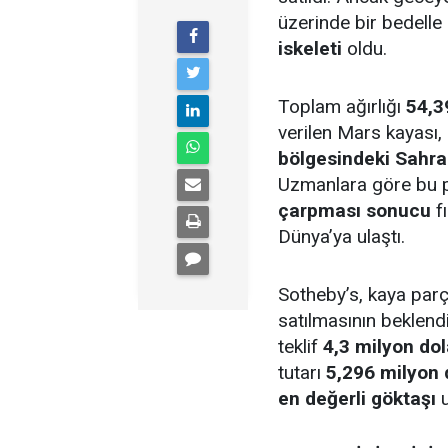
üzerinde bir bedelle
iskeleti
oldu.
Toplam ağırlığı
54,3
verilen Mars kayası,
bölgesindeki Sahra
Uzmanlara göre bu 
çarpması sonucu
f
Dünya’ya ulaştı.
Sotheby’s, kaya par
satılmasının beklend
teklif
4,3 milyon dol
tutarı
5,296 milyon 
en değerli göktaşı
u