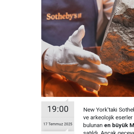
19:00
New York'taki Sothe
ve arkeolojik eserle
bulunan
en büyük M
17 Temmuz 2025
satıldı. Ancak gecey