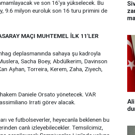
 tamamlayacak ve son 16'ya yükselecek. Bu
Si
 9.6 milyon euroluk son 16 turu primini de
za
ma
Mu
SARAY MAÇI MUHTEMEL İLK 11'LER
enhag deplasmanında sahaya şu kadroyla
 Muslera, Sacha Boey, Abdülkerim, Davinson
an Ayhan, Torreira, Kerem, Zaha, Ziyech,
n hakem Daniele Orsato yönetecek. VAR
Al
similiano Irrati görev alacak.
du
ları ve futbolseverler, heyecanla beklenen bu
rinden canlı izleyebilecekler. Temsilcimiz,