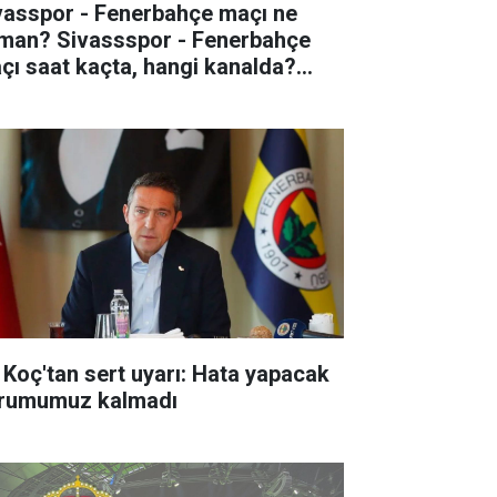
vasspor - Fenerbahçe maçı ne
man? Sivassspor - Fenerbahçe
çı saat kaçta, hangi kanalda?
htemel ilk 11'ler
i Koç'tan sert uyarı: Hata yapacak
rumumuz kalmadı