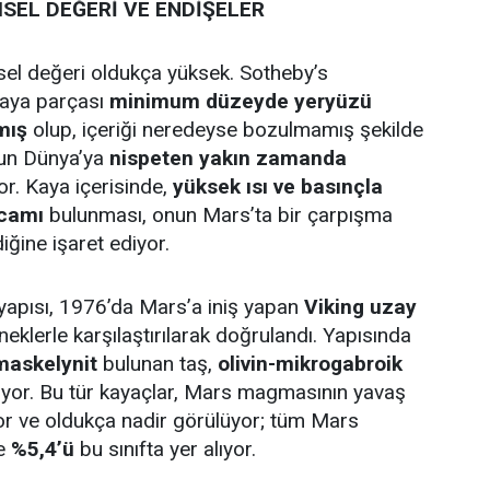
SEL DEĞERİ VE ENDİŞELER
el değeri oldukça yüksek. Sotheby’s
kaya parçası
minimum düzeyde yeryüzü
mış
olup, içeriği neredeyse bozulmamış şekilde
un Dünya’ya
nispeten yakın zamanda
r. Kaya içerisinde,
yüksek ısı ve basınçla
 camı
bulunması, onun Mars’ta bir çarpışma
ğine işaret ediyor.
yapısı, 1976’da Mars’a iniş yapan
Viking uzay
neklerle karşılaştırılarak doğrulandı. Yapısında
 maskelynit
bulunan taş,
olivin-mikrogabroik
riyor. Bu tür kayaçlar, Mars magmasının yavaş
r ve oldukça nadir görülüyor; tüm Mars
ce
%5,4’ü
bu sınıfta yer alıyor.