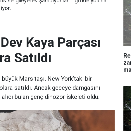
ans sergileyerek Şampiyonlar Ligi'nde yoluna
iyor.
 Dev Kaya Parçası
ra Satıldı
Re
za
ma
büyük Mars taşı, New York’taki bir
olara satıldı. Ancak geceye damgasını
 alıcı bulan genç dinozor iskeleti oldu.