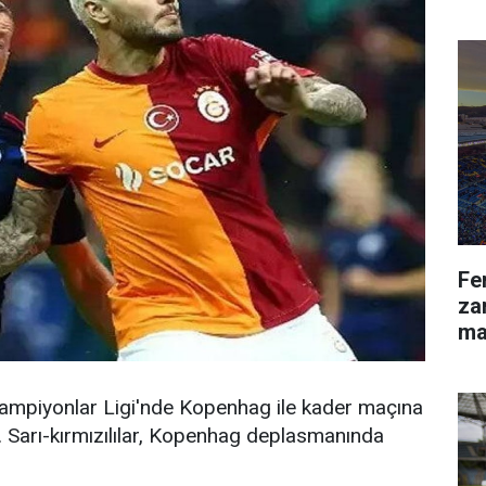
ka
Fe
za
ma
ampiyonlar Ligi'nde Kopenhag ile kader maçına
. Sarı-kırmızılılar, Kopenhag deplasmanında