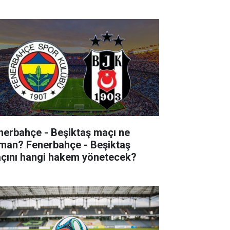
nalda?
nerbahçe - Beşiktaş maçı ne
man? Fenerbahçe - Beşiktaş
çını hangi hakem yönetecek?