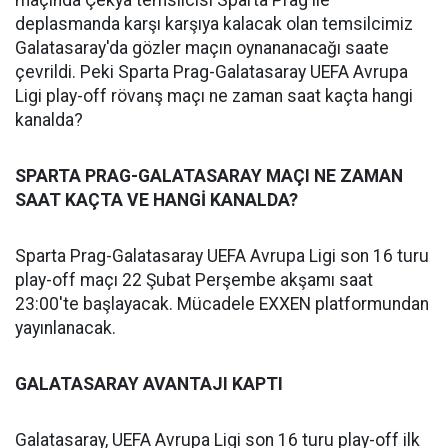
maçında Çekya temsilcisi Sparta Prag ile
deplasmanda karşı karşıya kalacak olan temsilcimiz
Galatasaray'da gözler maçın oynananacağı saate
çevrildi. Peki Sparta Prag-Galatasaray UEFA Avrupa
Ligi play-off rövanş maçı ne zaman saat kaçta hangi
kanalda?
SPARTA PRAG-GALATASARAY MAÇI NE ZAMAN
SAAT KAÇTA VE HANGİ KANALDA?
Sparta Prag-Galatasaray UEFA Avrupa Ligi son 16 turu
play-off maçı 22 Şubat Perşembe akşamı saat
23:00'te başlayacak. Mücadele EXXEN platformundan
yayınlanacak.
GALATASARAY AVANTAJI KAPTI
Galatasaray, UEFA Avrupa Ligi son 16 turu play-off ilk