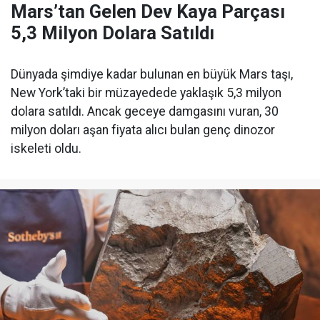
Mars’tan Gelen Dev Kaya Parçası
5,3 Milyon Dolara Satıldı
Dünyada şimdiye kadar bulunan en büyük Mars taşı,
New York’taki bir müzayedede yaklaşık 5,3 milyon
dolara satıldı. Ancak geceye damgasını vuran, 30
milyon doları aşan fiyata alıcı bulan genç dinozor
iskeleti oldu.