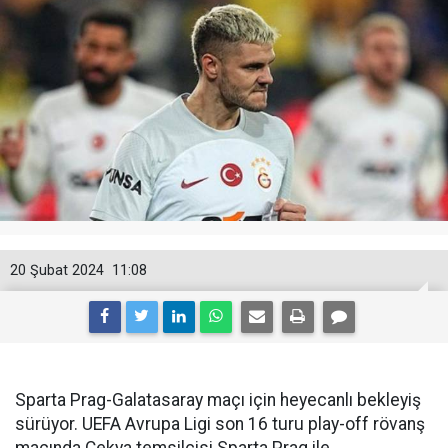
20 Şubat 2024
11:08
Sparta Prag-Galatasaray maçı için heyecanlı bekleyiş
sürüyor. UEFA Avrupa Ligi son 16 turu play-off rövanş