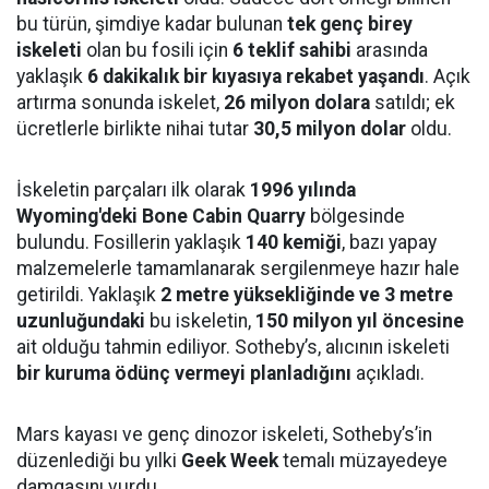
bu türün, şimdiye kadar bulunan
tek genç birey
iskeleti
olan bu fosili için
6 teklif sahibi
arasında
yaklaşık
6 dakikalık bir kıyasıya rekabet yaşandı
. Açık
artırma sonunda iskelet,
26 milyon dolara
satıldı; ek
ücretlerle birlikte nihai tutar
30,5 milyon dolar
oldu.
İskeletin parçaları ilk olarak
1996 yılında
Wyoming'deki Bone Cabin Quarry
bölgesinde
bulundu. Fosillerin yaklaşık
140 kemiği
, bazı yapay
malzemelerle tamamlanarak sergilenmeye hazır hale
getirildi. Yaklaşık
2 metre yüksekliğinde ve 3 metre
uzunluğundaki
bu iskeletin,
150 milyon yıl öncesine
ait olduğu tahmin ediliyor. Sotheby’s, alıcının iskeleti
bir kuruma ödünç vermeyi planladığını
açıkladı.
Mars kayası ve genç dinozor iskeleti, Sotheby’s’in
düzenlediği bu yılki
Geek Week
temalı müzayedeye
damgasını vurdu.