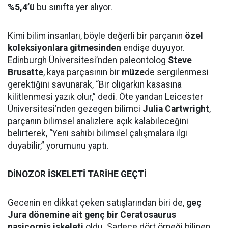
%5,4’ü
bu sınıfta yer alıyor.
Kimi bilim insanları, böyle değerli bir parçanın
özel
koleksiyonlara gitmesinden
endişe duyuyor.
Edinburgh Üniversitesi’nden paleontolog
Steve
Brusatte
, kaya parçasının bir
müze
de sergilenmesi
gerektiğini savunarak, “Bir oligarkın kasasına
kilitlenmesi yazık olur,” dedi. Öte yandan Leicester
Üniversitesi’nden gezegen bilimci
Julia Cartwright
,
parçanın bilimsel analizlere açık kalabileceğini
belirterek, “Yeni sahibi bilimsel çalışmalara ilgi
duyabilir,” yorumunu yaptı.
DİNOZOR İSKELETİ TARİHE GEÇTİ
Gecenin en dikkat çeken satışlarından biri de,
geç
Jura dönemine ait genç bir Ceratosaurus
nasicornis iskeleti
oldu. Sadece dört örneği bilinen