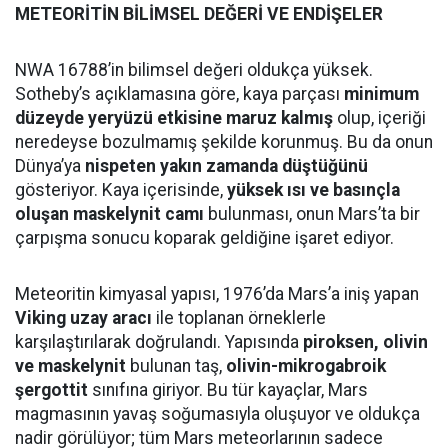
METEORİTİN BİLİMSEL DEĞERİ VE ENDİŞELER
NWA 16788’in bilimsel değeri oldukça yüksek.
Sotheby’s açıklamasına göre, kaya parçası
minimum
düzeyde yeryüzü etkisine maruz kalmış
olup, içeriği
neredeyse bozulmamış şekilde korunmuş. Bu da onun
Dünya’ya
nispeten yakın zamanda düştüğünü
gösteriyor. Kaya içerisinde,
yüksek ısı ve basınçla
oluşan maskelynit camı
bulunması, onun Mars’ta bir
çarpışma sonucu koparak geldiğine işaret ediyor.
Meteoritin kimyasal yapısı, 1976’da Mars’a iniş yapan
Viking uzay aracı
ile toplanan örneklerle
karşılaştırılarak doğrulandı. Yapısında
piroksen, olivin
ve maskelynit
bulunan taş,
olivin-mikrogabroik
şergottit
sınıfına giriyor. Bu tür kayaçlar, Mars
magmasının yavaş soğumasıyla oluşuyor ve oldukça
nadir görülüyor; tüm Mars meteorlarının sadece