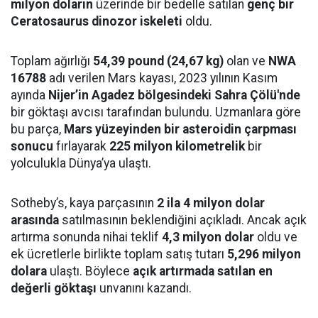
milyon doların
üzerinde bir bedelle satılan
genç bir
Ceratosaurus dinozor iskeleti
oldu.
Toplam ağırlığı
54,39 pound (24,67 kg)
olan ve
NWA
16788
adı verilen Mars kayası, 2023 yılının Kasım
ayında
Nijer’in Agadez bölgesindeki Sahra Çölü'nde
bir göktaşı avcısı tarafından bulundu. Uzmanlara göre
bu parça,
Mars yüzeyinden bir asteroidin çarpması
sonucu
fırlayarak
225 milyon kilometrelik
bir
yolculukla Dünya’ya ulaştı.
Sotheby’s, kaya parçasının
2 ila 4 milyon dolar
arasında
satılmasının beklendiğini açıkladı. Ancak açık
artırma sonunda nihai teklif
4,3 milyon dolar
oldu ve
ek ücretlerle birlikte toplam satış tutarı
5,296 milyon
dolara
ulaştı. Böylece
açık artırmada satılan en
değerli göktaşı
unvanını kazandı.