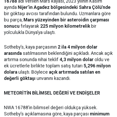
16788
adı verilen Mars kayası, 2023 yılının Kasım
ayında
Nijer’in Agadez bölgesindeki Sahra Çölü'nde
bir göktaşı avcısı tarafından bulundu. Uzmanlara göre
bu parça,
Mars yüzeyinden bir asteroidin çarpması
sonucu
fırlayarak
225 milyon kilometrelik
bir
yolculukla Dünya’ya ulaştı.
Sotheby’s, kaya parçasının
2 ila 4 milyon dolar
arasında
satılmasının beklendiğini açıkladı. Ancak açık
artırma sonunda nihai teklif
4,3 milyon dolar
oldu ve
ek ücretlerle birlikte toplam satış tutarı
5,296 milyon
dolara
ulaştı. Böylece
açık artırmada satılan en
değerli göktaşı
unvanını kazandı.
METEORİTİN BİLİMSEL DEĞERİ VE ENDİŞELER
NWA 16788’in bilimsel değeri oldukça yüksek.
Sotheby’s açıklamasına göre, kaya parçası
minimum