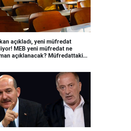
kan açıkladı, yeni müfredat
liyor! MEB yeni müfredat ne
man açıklanacak? Müfredattaki
işiklikler nler?