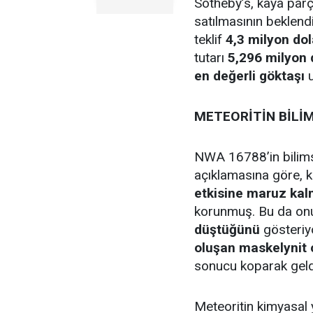
Sotheby’s, kaya par
satılmasının beklend
teklif
4,3 milyon dol
tutarı
5,296 milyon 
en değerli göktaşı
u
METEORİTİN BİLİM
NWA 16788’in bilims
açıklamasına göre, 
etkisine maruz kal
korunmuş. Bu da on
düştüğünü
gösteriyo
oluşan maskelynit
sonucu koparak geldi
Meteoritin kimyasal 