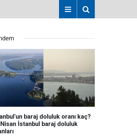
ndem
tanbul'un baraj doluluk oranı kaç?
 Nisan İstanbul baraj doluluk
anları