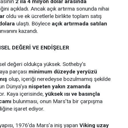
çasının
2 ila 4 milyon dolar arasında
iğini açıkladı. Ancak açık artırma sonunda nihai
ar
oldu ve ek ücretlerle birlikte toplam satış
dolara
ulaştı. Böylece
açık artırmada satılan
nvanını kazandı.
SEL DEĞERİ VE ENDİŞELER
el değeri oldukça yüksek. Sotheby’s
kaya parçası
minimum düzeyde yeryüzü
mış
olup, içeriği neredeyse bozulmamış şekilde
un Dünya’ya
nispeten yakın zamanda
r. Kaya içerisinde,
yüksek ısı ve basınçla
 camı
bulunması, onun Mars’ta bir çarpışma
ğine işaret ediyor.
yapısı, 1976’da Mars’a iniş yapan
Viking uzay