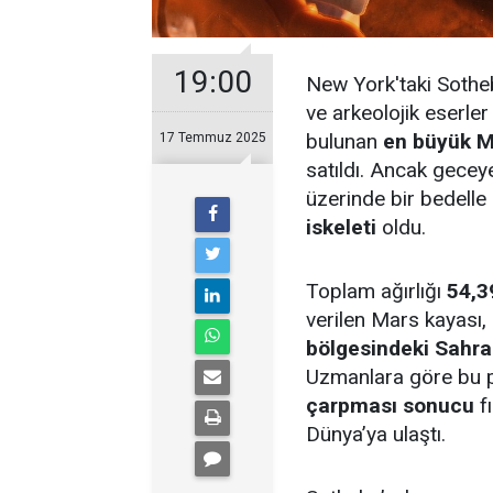
19:00
New York'taki Sothe
ve arkeolojik eserle
bulunan
en büyük M
17 Temmuz 2025
satıldı. Ancak gecey
üzerinde bir bedelle
iskeleti
oldu.
Toplam ağırlığı
54,3
verilen Mars kayası,
bölgesindeki Sahra
Uzmanlara göre bu 
çarpması sonucu
f
Dünya’ya ulaştı.