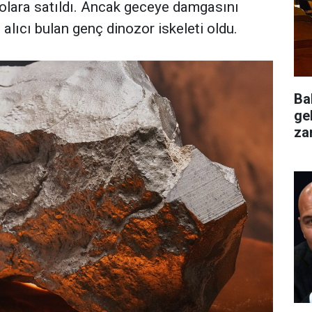
olara satıldı. Ancak geceye damgasını
 alıcı bulan genç dinozor iskeleti oldu.
Ba
ge
za
değ