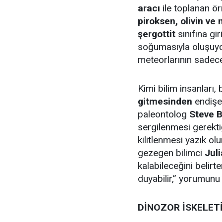
aracı
ile toplanan ör
piroksen, olivin ve
şergottit
sınıfına gi
soğumasıyla oluşuyo
meteorlarının sade
Kimi bilim insanları,
gitmesinden
endişe
paleontolog
Steve B
sergilenmesi gerekti
kilitlenmesi yazık ol
gezegen bilimci
Juli
kalabileceğini belirte
duyabilir,” yorumunu 
DİNOZOR İSKELETİ