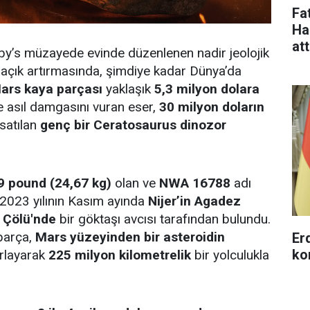
Fa
Ha
at
by’s müzayede evinde düzenlenen nadir jeolojik
r açık artırmasında, şimdiye kadar Dünya’da
ars kaya parçası
yaklaşık
5,3 milyon dolara
e asıl damgasını vuran eser,
30 milyon doların
 satılan
genç bir Ceratosaurus dinozor
9 pound (24,67 kg)
olan ve
NWA 16788
adı
 2023 yılının Kasım ayında
Nijer’in Agadez
 Çölü'nde
bir göktaşı avcısı tarafından bulundu.
parça,
Mars yüzeyinden bir asteroidin
Erd
ko
ırlayarak
225 milyon kilometrelik
bir yolculukla