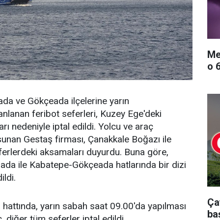
Me
o 
da ve Gökçeada ilçelerine yarın
anlanan feribot seferleri, Kuzey Ege'deki
ı nedeniyle iptal edildi. Yolcu ve araç
 sunan Gestaş firması, Çanakkale Boğazı ile
ferlerdeki aksamaları duyurdu. Buna göre,
aada ile Kabatepe-Gökçeada hatlarında bir dizi
ildi.
Ça
attında, yarın sabah saat 09.00'da yapılması
ba
, diğer tüm seferler iptal edildi.