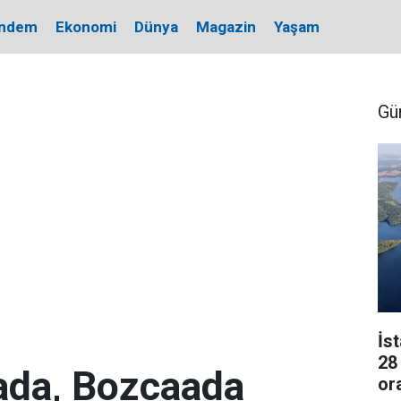
ndem
Ekonomi
Dünya
Magazin
Yaşam
Gü
İs
28
ada, Bozcaada
or