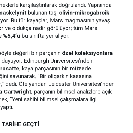
neklerle karşılaştırılarak doğrulandı. Yapısında
 maskelynit
bulunan taş,
olivin-mikrogabroik
riyor. Bu tür kayaçlar, Mars magmasının yavaş
r ve oldukça nadir görülüyor; tüm Mars
ce
%5,4’ü
bu sınıfta yer alıyor.
 böyle değerli bir parçanın
özel koleksiyonlara
 duyuyor. Edinburgh Üniversitesi’nden
rusatte
, kaya parçasının bir
müze
de
ğini savunarak, “Bir oligarkın kasasına
ur,” dedi. Öte yandan Leicester Üniversitesi’nden
a Cartwright
, parçanın bilimsel analizlere açık
rek, “Yeni sahibi bilimsel çalışmalara ilgi
yaptı.
 TARİHE GEÇTİ