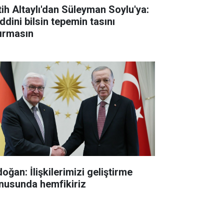
tih Altaylı'dan Süleyman Soylu'ya:
ddini bilsin tepemin tasını
tırmasın
oğan: İlişkilerimizi geliştirme
nusunda hemfikiriz