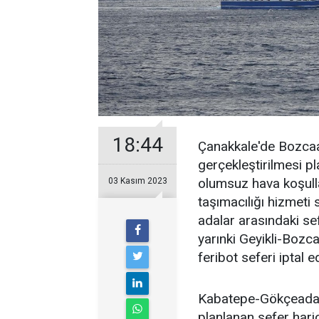
18:44
Çanakkale'de Bozcaa
gerçekleştirilmesi pl
olumsuz hava koşullar
03 Kasım 2023
taşımacılığı hizmeti
adalar arasındaki se
yarınki Geyikli-Bozc
feribot seferi iptal ed
Kabatepe-Gökçeada h
planlanan sefer hariç