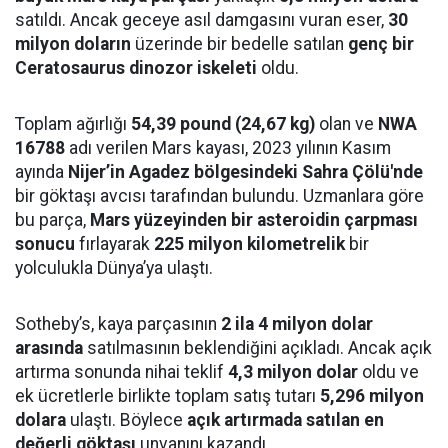
satıldı. Ancak geceye asıl damgasını vuran eser,
30
milyon doların
üzerinde bir bedelle satılan
genç bir
Ceratosaurus dinozor iskeleti
oldu.
Toplam ağırlığı
54,39 pound (24,67 kg)
olan ve
NWA
16788
adı verilen Mars kayası, 2023 yılının Kasım
ayında
Nijer’in Agadez bölgesindeki Sahra Çölü'nde
bir göktaşı avcısı tarafından bulundu. Uzmanlara göre
bu parça,
Mars yüzeyinden bir asteroidin çarpması
sonucu
fırlayarak
225 milyon kilometrelik
bir
yolculukla Dünya’ya ulaştı.
Sotheby’s, kaya parçasının
2 ila 4 milyon dolar
arasında
satılmasının beklendiğini açıkladı. Ancak açık
artırma sonunda nihai teklif
4,3 milyon dolar
oldu ve
ek ücretlerle birlikte toplam satış tutarı
5,296 milyon
dolara
ulaştı. Böylece
açık artırmada satılan en
değerli göktaşı
unvanını kazandı.