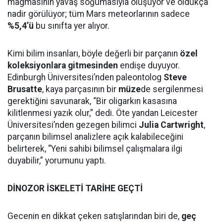
magmasının yavaş soğumasıyla oluşuyor ve oldukça
nadir görülüyor; tüm Mars meteorlarının sadece
%5,4’ü
bu sınıfta yer alıyor.
Kimi bilim insanları, böyle değerli bir parçanın
özel
koleksiyonlara gitmesinden
endişe duyuyor.
Edinburgh Üniversitesi’nden paleontolog
Steve
Brusatte
, kaya parçasının bir
müze
de sergilenmesi
gerektiğini savunarak, “Bir oligarkın kasasına
kilitlenmesi yazık olur,” dedi. Öte yandan Leicester
Üniversitesi’nden gezegen bilimci
Julia Cartwright
,
parçanın bilimsel analizlere açık kalabileceğini
belirterek, “Yeni sahibi bilimsel çalışmalara ilgi
duyabilir,” yorumunu yaptı.
DİNOZOR İSKELETİ TARİHE GEÇTİ
Gecenin en dikkat çeken satışlarından biri de,
geç