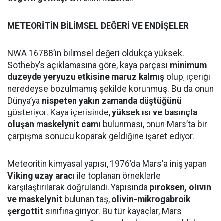
METEORİTİN BİLİMSEL DEĞERİ VE ENDİŞELER
NWA 16788’in bilimsel değeri oldukça yüksek.
Sotheby’s açıklamasına göre, kaya parçası
minimum
düzeyde yeryüzü etkisine maruz kalmış
olup, içeriği
neredeyse bozulmamış şekilde korunmuş. Bu da onun
Dünya’ya
nispeten yakın zamanda düştüğünü
gösteriyor. Kaya içerisinde,
yüksek ısı ve basınçla
oluşan maskelynit camı
bulunması, onun Mars’ta bir
çarpışma sonucu koparak geldiğine işaret ediyor.
Meteoritin kimyasal yapısı, 1976’da Mars’a iniş yapan
Viking uzay aracı
ile toplanan örneklerle
karşılaştırılarak doğrulandı. Yapısında
piroksen, olivin
ve maskelynit
bulunan taş,
olivin-mikrogabroik
şergottit
sınıfına giriyor. Bu tür kayaçlar, Mars