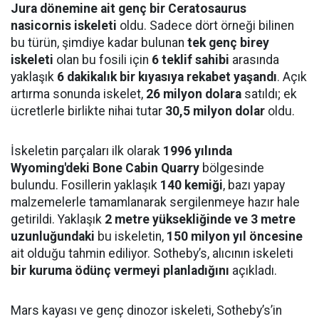
Jura dönemine ait genç bir Ceratosaurus
nasicornis iskeleti
oldu. Sadece dört örneği bilinen
bu türün, şimdiye kadar bulunan
tek genç birey
iskeleti
olan bu fosili için
6 teklif sahibi
arasında
yaklaşık
6 dakikalık bir kıyasıya rekabet yaşandı
. Açık
artırma sonunda iskelet,
26 milyon dolara
satıldı; ek
ücretlerle birlikte nihai tutar
30,5 milyon dolar
oldu.
İskeletin parçaları ilk olarak
1996 yılında
Wyoming'deki Bone Cabin Quarry
bölgesinde
bulundu. Fosillerin yaklaşık
140 kemiği
, bazı yapay
malzemelerle tamamlanarak sergilenmeye hazır hale
getirildi. Yaklaşık
2 metre yüksekliğinde ve 3 metre
uzunluğundaki
bu iskeletin,
150 milyon yıl öncesine
ait olduğu tahmin ediliyor. Sotheby’s, alıcının iskeleti
bir kuruma ödünç vermeyi planladığını
açıkladı.
Mars kayası ve genç dinozor iskeleti, Sotheby’s’in