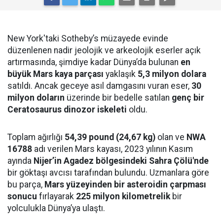
New York'taki Sotheby’s müzayede evinde
düzenlenen nadir jeolojik ve arkeolojik eserler açık
artırmasında, şimdiye kadar Dünya’da bulunan
en
büyük Mars kaya parçası
yaklaşık
5,3 milyon dolara
satıldı. Ancak geceye asıl damgasını vuran eser,
30
milyon doların
üzerinde bir bedelle satılan
genç bir
Ceratosaurus dinozor iskeleti
oldu.
Toplam ağırlığı
54,39 pound (24,67 kg)
olan ve
NWA
16788
adı verilen Mars kayası, 2023 yılının Kasım
ayında
Nijer’in Agadez bölgesindeki Sahra Çölü'nde
bir göktaşı avcısı tarafından bulundu. Uzmanlara göre
bu parça,
Mars yüzeyinden bir asteroidin çarpması
sonucu
fırlayarak
225 milyon kilometrelik
bir
yolculukla Dünya’ya ulaştı.