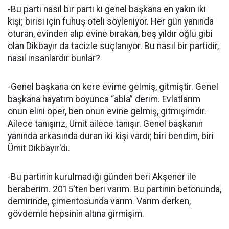
-Bu parti nasıl bir parti ki genel başkana en yakın iki
kişi; birisi için fuhuş oteli söyleniyor. Her gün yanında
oturan, evinden alıp evine bırakan, beş yıldır oğlu gibi
olan Dikbayır da tacizle suçlanıyor. Bu nasıl bir partidir,
nasıl insanlardır bunlar?
-Genel başkana on kere evime gelmiş, gitmiştir. Genel
başkana hayatım boyunca “abla” derim. Evlatlarım
onun elini öper, ben onun evine gelmiş, gitmişimdir.
Ailece tanışırız, Ümit ailece tanışır. Genel başkanın
yanında arkasında duran iki kişi vardı; biri bendim, biri
Ümit Dikbayır'dı.
-Bu partinin kurulmadığı günden beri Akşener ile
beraberim. 2015'ten beri varım. Bu partinin betonunda,
demirinde, çimentosunda varım. Varım derken,
gövdemle hepsinin altına girmişim.