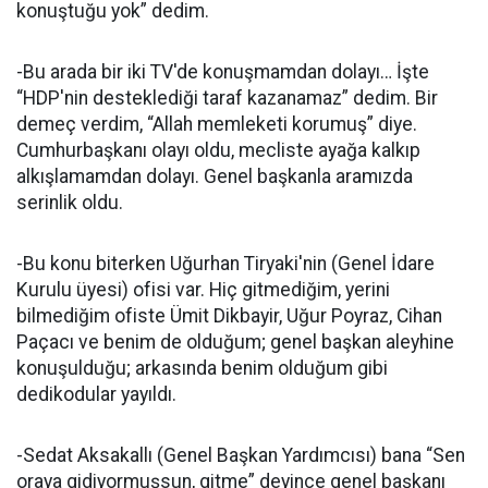
konuştuğu yok” dedim.
-Bu arada bir iki TV'de konuşmamdan dolayı… İşte
“HDP'nin desteklediği taraf kazanamaz” dedim. Bir
demeç verdim, “Allah memleketi korumuş” diye.
Cumhurbaşkanı olayı oldu, mecliste ayağa kalkıp
alkışlamamdan dolayı. Genel başkanla aramızda
serinlik oldu.
-Bu konu biterken Uğurhan Tiryaki'nin (Genel İdare
Kurulu üyesi) ofisi var. Hiç gitmediğim, yerini
bilmediğim ofiste Ümit Dikbayir, Uğur Poyraz, Cihan
Paçacı ve benim de olduğum; genel başkan aleyhine
konuşulduğu; arkasında benim olduğum gibi
dedikodular yayıldı.
-Sedat Aksakallı (Genel Başkan Yardımcısı) bana “Sen
oraya gidiyormuşsun, gitme” deyince genel başkanı