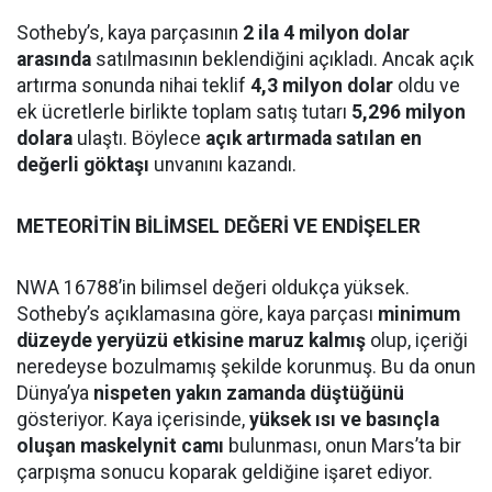
Sotheby’s, kaya parçasının
2 ila 4 milyon dolar
arasında
satılmasının beklendiğini açıkladı. Ancak açık
artırma sonunda nihai teklif
4,3 milyon dolar
oldu ve
ek ücretlerle birlikte toplam satış tutarı
5,296 milyon
dolara
ulaştı. Böylece
açık artırmada satılan en
değerli göktaşı
unvanını kazandı.
METEORİTİN BİLİMSEL DEĞERİ VE ENDİŞELER
NWA 16788’in bilimsel değeri oldukça yüksek.
Sotheby’s açıklamasına göre, kaya parçası
minimum
düzeyde yeryüzü etkisine maruz kalmış
olup, içeriği
neredeyse bozulmamış şekilde korunmuş. Bu da onun
Dünya’ya
nispeten yakın zamanda düştüğünü
gösteriyor. Kaya içerisinde,
yüksek ısı ve basınçla
oluşan maskelynit camı
bulunması, onun Mars’ta bir
çarpışma sonucu koparak geldiğine işaret ediyor.