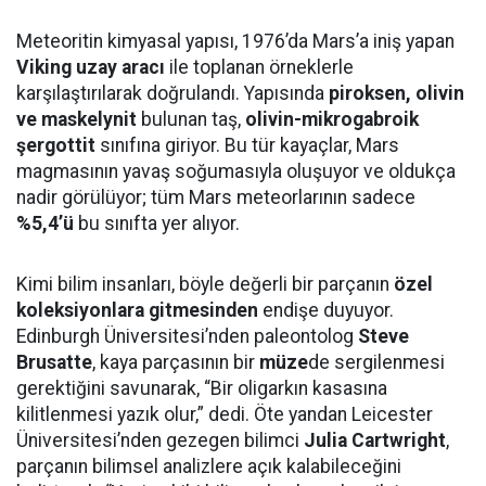
Meteoritin kimyasal yapısı, 1976’da Mars’a iniş yapan
Viking uzay aracı
ile toplanan örneklerle
karşılaştırılarak doğrulandı. Yapısında
piroksen, olivin
ve maskelynit
bulunan taş,
olivin-mikrogabroik
şergottit
sınıfına giriyor. Bu tür kayaçlar, Mars
magmasının yavaş soğumasıyla oluşuyor ve oldukça
nadir görülüyor; tüm Mars meteorlarının sadece
%5,4’ü
bu sınıfta yer alıyor.
Kimi bilim insanları, böyle değerli bir parçanın
özel
koleksiyonlara gitmesinden
endişe duyuyor.
Edinburgh Üniversitesi’nden paleontolog
Steve
Brusatte
, kaya parçasının bir
müze
de sergilenmesi
gerektiğini savunarak, “Bir oligarkın kasasına
kilitlenmesi yazık olur,” dedi. Öte yandan Leicester
Üniversitesi’nden gezegen bilimci
Julia Cartwright
,
parçanın bilimsel analizlere açık kalabileceğini