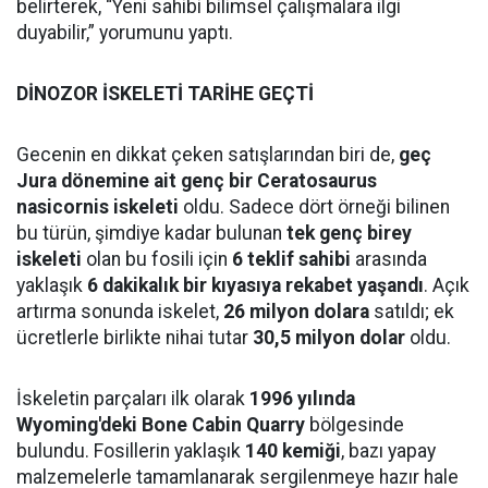
belirterek, “Yeni sahibi bilimsel çalışmalara ilgi
duyabilir,” yorumunu yaptı.
DİNOZOR İSKELETİ TARİHE GEÇTİ
Gecenin en dikkat çeken satışlarından biri de,
geç
Jura dönemine ait genç bir Ceratosaurus
nasicornis iskeleti
oldu. Sadece dört örneği bilinen
bu türün, şimdiye kadar bulunan
tek genç birey
iskeleti
olan bu fosili için
6 teklif sahibi
arasında
yaklaşık
6 dakikalık bir kıyasıya rekabet yaşandı
. Açık
artırma sonunda iskelet,
26 milyon dolara
satıldı; ek
ücretlerle birlikte nihai tutar
30,5 milyon dolar
oldu.
İskeletin parçaları ilk olarak
1996 yılında
Wyoming'deki Bone Cabin Quarry
bölgesinde
bulundu. Fosillerin yaklaşık
140 kemiği
, bazı yapay
malzemelerle tamamlanarak sergilenmeye hazır hale