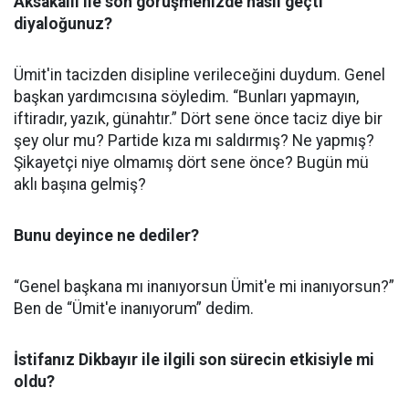
Aksakallı ile son görüşmenizde nasıl geçti
diyaloğunuz?
Ümit'in tacizden disipline verileceğini duydum. Genel
başkan yardımcısına söyledim. “Bunları yapmayın,
iftiradır, yazık, günahtır.” Dört sene önce taciz diye bir
şey olur mu? Partide kıza mı saldırmış? Ne yapmış?
Şikayetçi niye olmamış dört sene önce? Bugün mü
aklı başına gelmiş?
Bunu deyince ne dediler?
“Genel başkana mı inanıyorsun Ümit'e mi inanıyorsun?”
Ben de “Ümit'e inanıyorum” dedim.
İstifanız Dikbayır ile ilgili son sürecin etkisiyle mi
oldu?