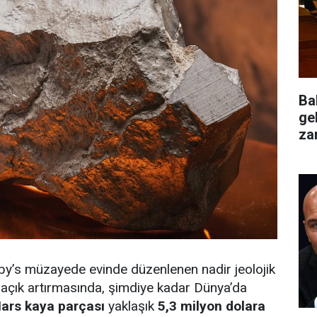
Ba
ge
za
değ
by’s müzayede evinde düzenlenen nadir jeolojik
r açık artırmasında, şimdiye kadar Dünya’da
ars kaya parçası
yaklaşık
5,3 milyon dolara