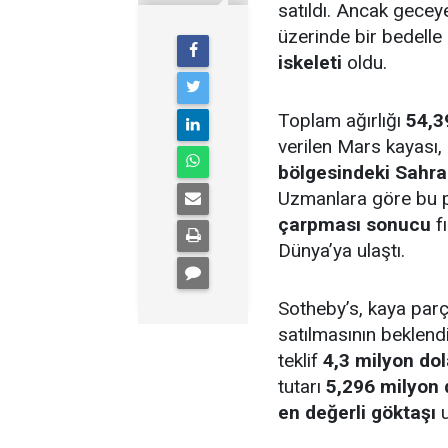
satıldı. Ancak gecey
üzerinde bir bedelle
iskeleti
oldu.
Toplam ağırlığı
54,3
verilen Mars kayası,
bölgesindeki Sahra
Uzmanlara göre bu 
çarpması sonucu
f
Dünya’ya ulaştı.
Sotheby’s, kaya par
satılmasının beklend
teklif
4,3 milyon dol
tutarı
5,296 milyon 
en değerli göktaşı
u