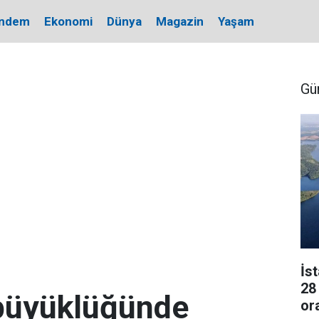
ndem
Ekonomi
Dünya
Magazin
Yaşam
Gü
İs
28
 büyüklüğünde
or