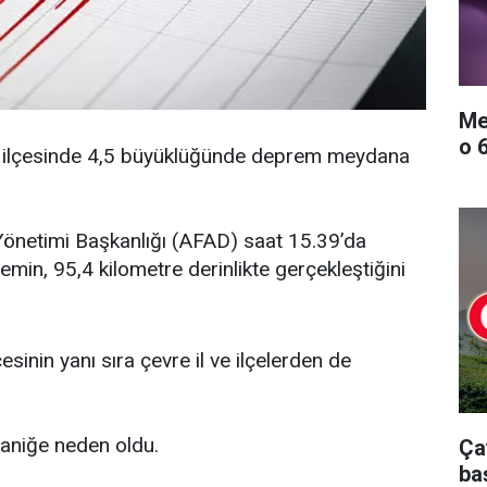
Me
o 
li ilçesinde 4,5 büyüklüğünde deprem meydana
Yönetimi Başkanlığı (AFAD) saat 15.39’da
in, 95,4 kilometre derinlikte gerçekleştiğini
esinin yanı sıra çevre il ve ilçelerden de
 paniğe neden oldu.
Ça
ba