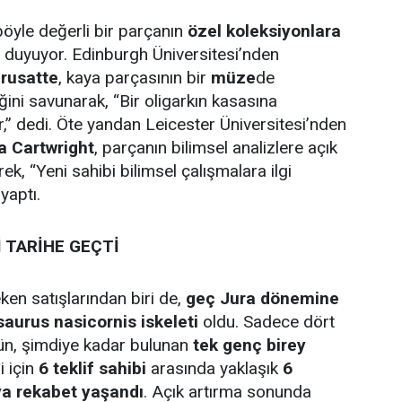
 böyle değerli bir parçanın
özel koleksiyonlara
 duyuyor. Edinburgh Üniversitesi’nden
rusatte
, kaya parçasının bir
müze
de
ğini savunarak, “Bir oligarkın kasasına
ur,” dedi. Öte yandan Leicester Üniversitesi’nden
a Cartwright
, parçanın bilimsel analizlere açık
rek, “Yeni sahibi bilimsel çalışmalara ilgi
yaptı.
 TARİHE GEÇTİ
ken satışlarından biri de,
geç Jura dönemine
saurus nasicornis iskeleti
oldu. Sadece dört
rün, şimdiye kadar bulunan
tek genç birey
i için
6 teklif sahibi
arasında yaklaşık
6
ıya rekabet yaşandı
. Açık artırma sonunda