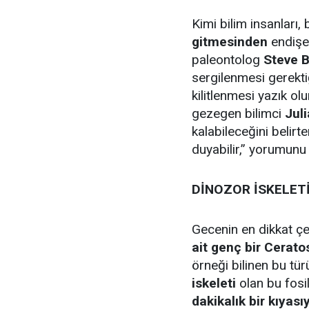
Kimi bilim insanları,
gitmesinden
endişe
paleontolog
Steve B
sergilenmesi gerekti
kilitlenmesi yazık ol
gezegen bilimci
Juli
kalabileceğini belirte
duyabilir,” yorumunu 
DİNOZOR İSKELETİ
Gecenin en dikkat çe
ait genç bir Cerato
örneği bilinen bu tü
iskeleti
olan bu fosil
dakikalık bir kıyas