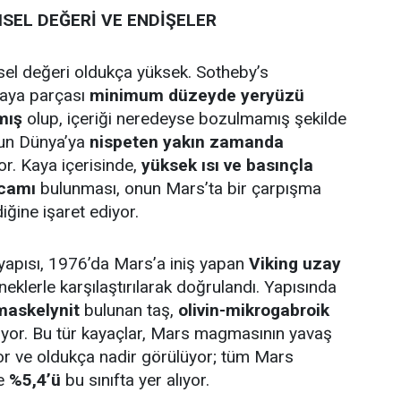
SEL DEĞERİ VE ENDİŞELER
el değeri oldukça yüksek. Sotheby’s
kaya parçası
minimum düzeyde yeryüzü
mış
olup, içeriği neredeyse bozulmamış şekilde
un Dünya’ya
nispeten yakın zamanda
r. Kaya içerisinde,
yüksek ısı ve basınçla
 camı
bulunması, onun Mars’ta bir çarpışma
ğine işaret ediyor.
yapısı, 1976’da Mars’a iniş yapan
Viking uzay
neklerle karşılaştırılarak doğrulandı. Yapısında
 maskelynit
bulunan taş,
olivin-mikrogabroik
riyor. Bu tür kayaçlar, Mars magmasının yavaş
r ve oldukça nadir görülüyor; tüm Mars
ce
%5,4’ü
bu sınıfta yer alıyor.