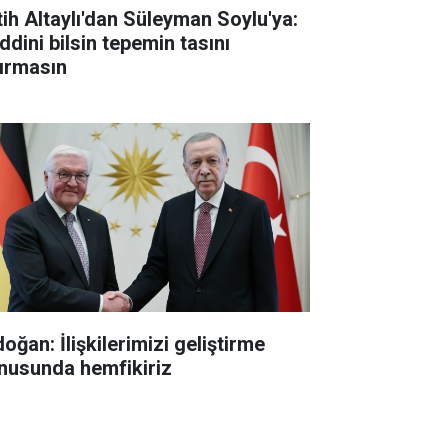
tih Altaylı'dan Süleyman Soylu'ya:
ddini bilsin tepemin tasını
tırmasın
oğan: İlişkilerimizi geliştirme
nusunda hemfikiriz