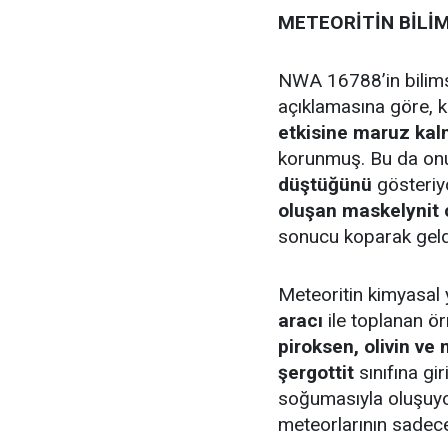
METEORİTİN BİLİM
NWA 16788’in bilims
açıklamasına göre, 
etkisine maruz kal
korunmuş. Bu da on
düştüğünü
gösteriyo
oluşan maskelynit
sonucu koparak geldi
Meteoritin kimyasal 
aracı
ile toplanan ör
piroksen, olivin ve
şergottit
sınıfına gi
soğumasıyla oluşuyo
meteorlarının sade