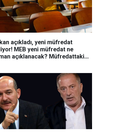
kan açıkladı, yeni müfredat
liyor! MEB yeni müfredat ne
man açıklanacak? Müfredattaki
işiklikler nler?