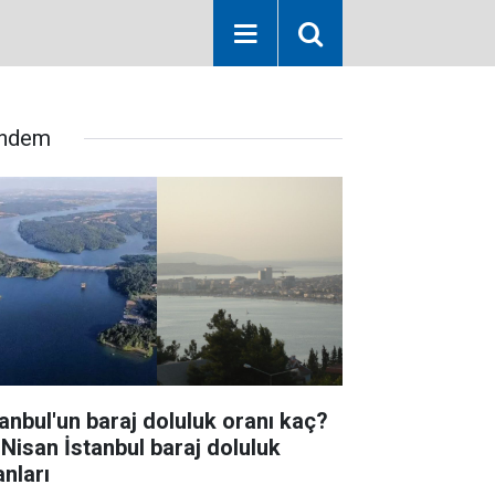
ndem
tanbul'un baraj doluluk oranı kaç?
 Nisan İstanbul baraj doluluk
anları