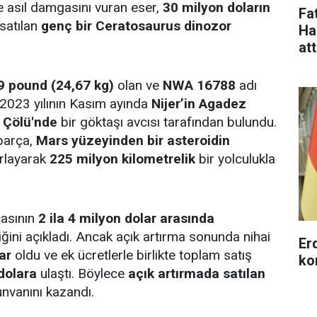
e asıl damgasını vuran eser,
30 milyon doların
Fa
 satılan
genç bir Ceratosaurus dinozor
Ha
at
9 pound (24,67 kg)
olan ve
NWA 16788
adı
 2023 yılının Kasım ayında
Nijer’in Agadez
 Çölü'nde
bir göktaşı avcısı tarafından bulundu.
parça,
Mars yüzeyinden bir asteroidin
ırlayarak
225 milyon kilometrelik
bir yolculukla
çasının
2 ila 4 milyon dolar arasında
iğini açıkladı. Ancak açık artırma sonunda nihai
Erd
ar
oldu ve ek ücretlerle birlikte toplam satış
ko
dolara
ulaştı. Böylece
açık artırmada satılan
nvanını kazandı.