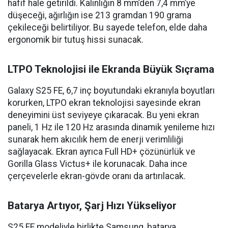
hafif hale getirildi. Kalınlığın 8 mm’den 7,4 mm’ye
düşeceği, ağırlığın ise 213 gramdan 190 grama
çekileceği belirtiliyor. Bu sayede telefon, elde daha
ergonomik bir tutuş hissi sunacak.
LTPO Teknolojisi ile Ekranda Büyük Sıçrama
Galaxy S25 FE, 6,7 inç boyutundaki ekranıyla boyutları
korurken, LTPO ekran teknolojisi sayesinde ekran
deneyimini üst seviyeye çıkaracak. Bu yeni ekran
paneli, 1 Hz ile 120 Hz arasında dinamik yenileme hızı
sunarak hem akıcılık hem de enerji verimliliği
sağlayacak. Ekran ayrıca Full HD+ çözünürlük ve
Gorilla Glass Victus+ ile korunacak. Daha ince
çerçevelerle ekran-gövde oranı da artırılacak.
Batarya Artıyor, Şarj Hızı Yükseliyor
S25 FE modeliyle birlikte Samsung, batarya