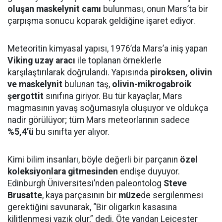
oluşan maskelynit camı
bulunması, onun Mars’ta bir
çarpışma sonucu koparak geldiğine işaret ediyor.
Meteoritin kimyasal yapısı, 1976’da Mars’a iniş yapan
Viking uzay aracı
ile toplanan örneklerle
karşılaştırılarak doğrulandı. Yapısında
piroksen, olivin
ve maskelynit
bulunan taş,
olivin-mikrogabroik
şergottit
sınıfına giriyor. Bu tür kayaçlar, Mars
magmasının yavaş soğumasıyla oluşuyor ve oldukça
nadir görülüyor; tüm Mars meteorlarının sadece
%5,4’ü
bu sınıfta yer alıyor.
Kimi bilim insanları, böyle değerli bir parçanın
özel
koleksiyonlara gitmesinden
endişe duyuyor.
Edinburgh Üniversitesi’nden paleontolog
Steve
Brusatte
, kaya parçasının bir
müze
de sergilenmesi
gerektiğini savunarak, “Bir oligarkın kasasına
kilitlenmesi yazık olur,” dedi. Öte yandan Leicester