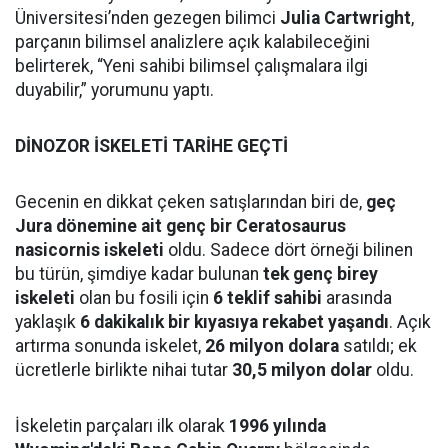
Üniversitesi’nden gezegen bilimci
Julia Cartwright
,
parçanın bilimsel analizlere açık kalabileceğini
belirterek, “Yeni sahibi bilimsel çalışmalara ilgi
duyabilir,” yorumunu yaptı.
DİNOZOR İSKELETİ TARİHE GEÇTİ
Gecenin en dikkat çeken satışlarından biri de,
geç
Jura dönemine ait genç bir Ceratosaurus
nasicornis iskeleti
oldu. Sadece dört örneği bilinen
bu türün, şimdiye kadar bulunan
tek genç birey
iskeleti
olan bu fosili için
6 teklif sahibi
arasında
yaklaşık
6 dakikalık bir kıyasıya rekabet yaşandı
. Açık
artırma sonunda iskelet,
26 milyon dolara
satıldı; ek
ücretlerle birlikte nihai tutar
30,5 milyon dolar
oldu.
İskeletin parçaları ilk olarak
1996 yılında