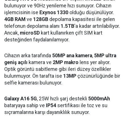
bulunuyor ve 90Hz yenileme hızı sunuyor. Cihazın
işlemcisinin ise
Exynos 1330
olduğu düşünülüyor.
4GB RAM
ve
128GB
depolama kapasitesi ile gelen
telefonun depolama alanı
1.5TB
'a kadar artırılabiliyor.
Ancak,
microSD
kart kullanırken çift SIM kart
desteğinden faydalanılamıyor.
Cihazın arka tarafında
50MP ana kamera
,
5MP ultra
geniş açılı
kamera ve
2MP makro
lens yer alıyor.
Optik görüntü sabitleme gibi ileri düzey özellikler
bulunmuyor. Ön tarafta ise
13MP
çözünürlüğünde bir
selfie kamerası bulunuyor.
Galaxy A16 5G
, 25W hızlı şarj destekli
5000mAh
bataryaya sahip ve
IP54
sertifikası ile toz ve su
sıçramalarına karşı dayanıklılık sunuyor.