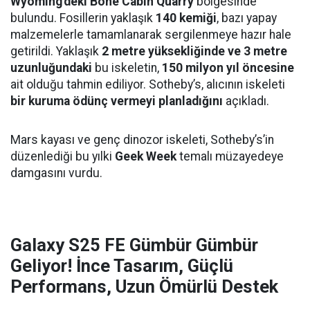
Wyoming'deki Bone Cabin Quarry
bölgesinde
bulundu. Fosillerin yaklaşık
140 kemiği
, bazı yapay
malzemelerle tamamlanarak sergilenmeye hazır hale
getirildi. Yaklaşık
2 metre yüksekliğinde ve 3 metre
uzunluğundaki
bu iskeletin,
150 milyon yıl öncesine
ait olduğu tahmin ediliyor. Sotheby’s, alıcının iskeleti
bir kuruma ödünç vermeyi planladığını
açıkladı.
Mars kayası ve genç dinozor iskeleti, Sotheby’s’in
düzenlediği bu yılki
Geek Week
temalı müzayedeye
damgasını vurdu.
Galaxy S25 FE Gümbür Gümbür
Geliyor! İnce Tasarım, Güçlü
Performans, Uzun Ömürlü Destek