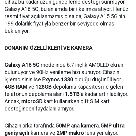
cihaz bu kadar uzun güncelleme desteği sunmuyor.
Galaxy A16 5G, bu anlamda bir ilke imza atıyor. Henüz
resmi fiyat açıklanmamış olsa da, Galaxy A15 5G’nin
199 dolarlık fiyatıyla benzer bir seviyede olması
bekleniyor.
DONANIM ÖZELLİKLERİ VE KAMERA
Galaxy A16 5G
modelinde 6.7 inçlik AMOLED ekran
bulunuyor ve 90Hz yenileme hızı sunuyor. Cihazın
işlemcisinin ise
Exynos 1330
olduğu düşünülüyor.
4GB RAM
ve
128GB
depolama kapasitesi ile gelen
telefonun depolama alanı
1.5TB
'a kadar artırılabiliyor.
Ancak,
microSD
kart kullanırken çift SIM kart
desteğinden faydalanılamıyor.
Cihazın arka tarafında
50MP ana kamera
,
5MP ultra
geniş açılı
kamera ve
2MP makro
lens yer alıyor.