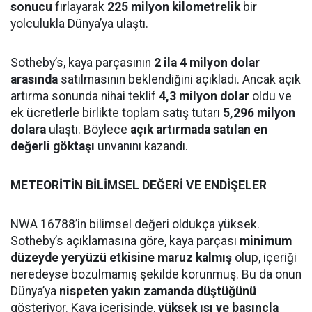
sonucu
fırlayarak
225 milyon kilometrelik
bir
yolculukla Dünya’ya ulaştı.
Sotheby’s, kaya parçasının
2 ila 4 milyon dolar
arasında
satılmasının beklendiğini açıkladı. Ancak açık
artırma sonunda nihai teklif
4,3 milyon dolar
oldu ve
ek ücretlerle birlikte toplam satış tutarı
5,296 milyon
dolara
ulaştı. Böylece
açık artırmada satılan en
değerli göktaşı
unvanını kazandı.
METEORİTİN BİLİMSEL DEĞERİ VE ENDİŞELER
NWA 16788’in bilimsel değeri oldukça yüksek.
Sotheby’s açıklamasına göre, kaya parçası
minimum
düzeyde yeryüzü etkisine maruz kalmış
olup, içeriği
neredeyse bozulmamış şekilde korunmuş. Bu da onun
Dünya’ya
nispeten yakın zamanda düştüğünü
gösteriyor. Kaya içerisinde,
yüksek ısı ve basınçla