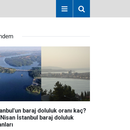
ndem
tanbul'un baraj doluluk oranı kaç?
 Nisan İstanbul baraj doluluk
anları