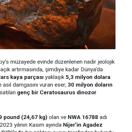
by’s müzayede evinde düzenlenen nadir jeolojik
r açık artırmasında, şimdiye kadar Dünya’da
ars kaya parçası
yaklaşık
5,3 milyon dolara
e asıl damgasını vuran eser,
30 milyon doların
 satılan
genç bir Ceratosaurus dinozor
9 pound (24,67 kg)
olan ve
NWA 16788
adı
 2023 yılının Kasım ayında
Nijer’in Agadez