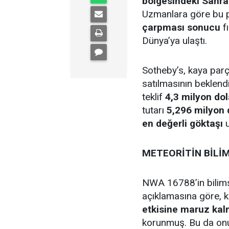
bölgesindeki Sahra
Uzmanlara göre bu 
çarpması sonucu
f
Dünya’ya ulaştı.
Sotheby’s, kaya par
satılmasının beklend
teklif
4,3 milyon dol
tutarı
5,296 milyon 
en değerli göktaşı
u
METEORİTİN BİLİM
NWA 16788’in bilims
açıklamasına göre, 
etkisine maruz kal
korunmuş. Bu da on