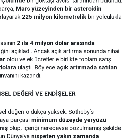
 Çölü'nde
bir göktaşı avcısı tarafından bulundu.
parça,
Mars yüzeyinden bir asteroidin
ırlayarak
225 milyon kilometrelik
bir yolculukla
çasının
2 ila 4 milyon dolar arasında
iğini açıkladı. Ancak açık artırma sonunda nihai
ar
oldu ve ek ücretlerle birlikte toplam satış
dolara
ulaştı. Böylece
açık artırmada satılan
nvanını kazandı.
SEL DEĞERİ VE ENDİŞELER
el değeri oldukça yüksek. Sotheby’s
kaya parçası
minimum düzeyde yeryüzü
mış
olup, içeriği neredeyse bozulmamış şekilde
un Dünya’ya
nispeten yakın zamanda