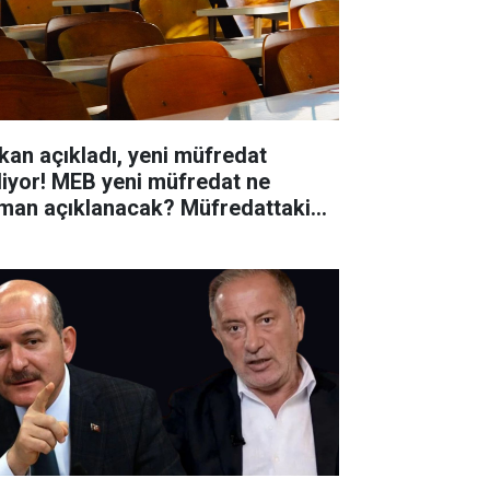
kan açıkladı, yeni müfredat
liyor! MEB yeni müfredat ne
man açıklanacak? Müfredattaki
işiklikler nler?