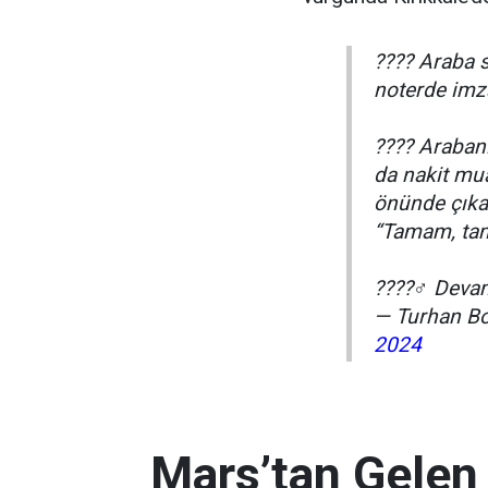
???? Araba 
noterde imz
???? Arabanın
da nakit mua
önünde çıkar
“Tamam, tam
????️‍♂️ Dev
— Turhan B
2024
Mars’tan Gelen