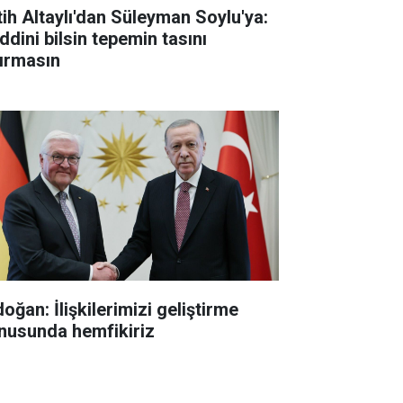
tih Altaylı'dan Süleyman Soylu'ya:
ddini bilsin tepemin tasını
tırmasın
oğan: İlişkilerimizi geliştirme
nusunda hemfikiriz