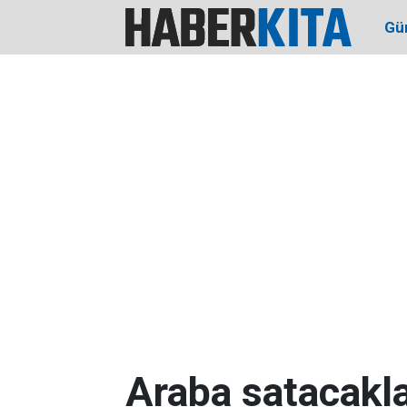
Gü
Araba satacakla