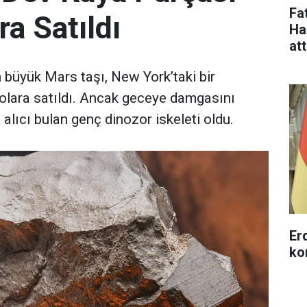
Fa
ra Satıldı
Ha
at
büyük Mars taşı, New York’taki bir
olara satıldı. Ancak geceye damgasını
 alıcı bulan genç dinozor iskeleti oldu.
Erd
ko