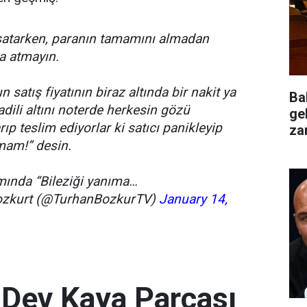
satarken, paranın tamamını almadan
a atmayın.
 satış fiyatının biraz altında bir nakit ya
Ba
dili altını noterde herkesin gözü
ge
ıp teslim ediyorlar ki satıcı panikleyip
za
am!” desin.
değ
amında “Bileziği yanıma…
ozkurt (@TurhanBozkurTV)
January 14,
 Dev Kaya Parçası