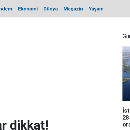
ndem
Ekonomi
Dünya
Magazin
Yaşam
Gü
İs
28
r dikkat!
or