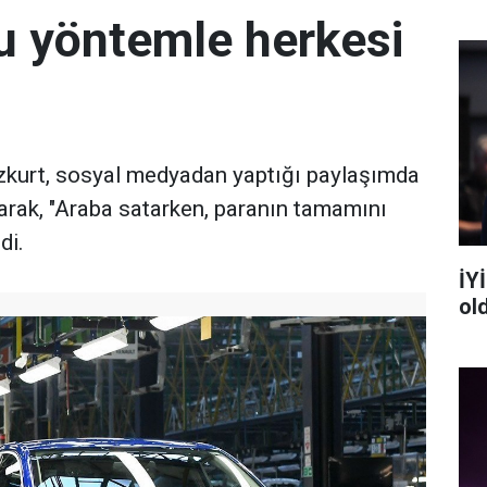
bu yöntemle herkesi
kurt, sosyal medyadan yaptığı paylaşımda
narak, "Araba satarken, paranın tamamını
di.
İYİ
ol