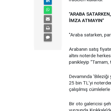
"ARABA SATARKEN
İMZA ATMAYIN"
"Araba satarken, pa
Arabanın satış fiyatın
altını noterde herkes
panikleyip “Tamam, 
Devamında 'Bileziği
25 bin TL’yi noterde
çalışılmış cümlelerle 
Bir oto galericisi şe
vurgunda Kırıkkale’d