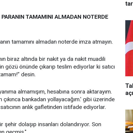
ta
, PARANIN TAMAMINI ALMADAN NOTERDE
ranın tamamını almadan noterde imza atmayın.
ın biraz altında bir nakit ya da nakit muadili
in gözü önünde çıkarıp teslim ediyorlar ki satıcı
tamam!” desin.
Ta
 yanıma almamışım, hesabına sonra aktarayım.
aç
n çıkınca bankadan yollayacağım.' gibi üzerinde
satıcının anlık gafletinden istifade ediyorlar.
hir şehir dolaşıp insanları dolandırıyor. Son
en geçmiş."