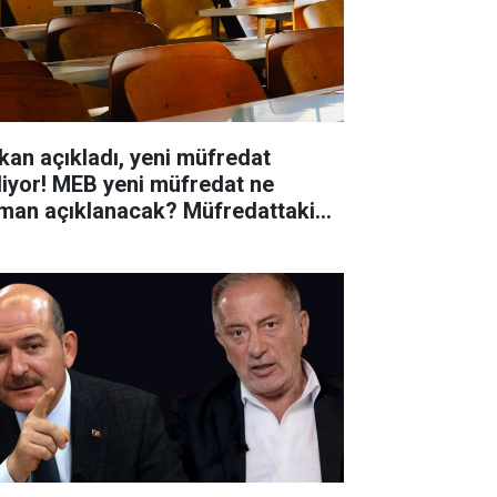
kan açıkladı, yeni müfredat
liyor! MEB yeni müfredat ne
man açıklanacak? Müfredattaki
işiklikler nler?