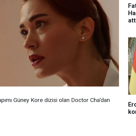
Fa
Ha
at
apımı Güney Kore dizisi olan Doctor Cha'dan
Erd
ko