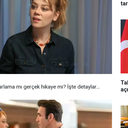
ta
Ta
yarlama mı gerçek hikaye mi? İşte detaylar…
aç