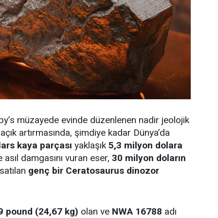
by’s müzayede evinde düzenlenen nadir jeolojik
r açık artırmasında, şimdiye kadar Dünya’da
ars kaya parçası
yaklaşık
5,3 milyon dolara
e asıl damgasını vuran eser,
30 milyon doların
 satılan
genç bir Ceratosaurus dinozor
9 pound (24,67 kg)
olan ve
NWA 16788
adı