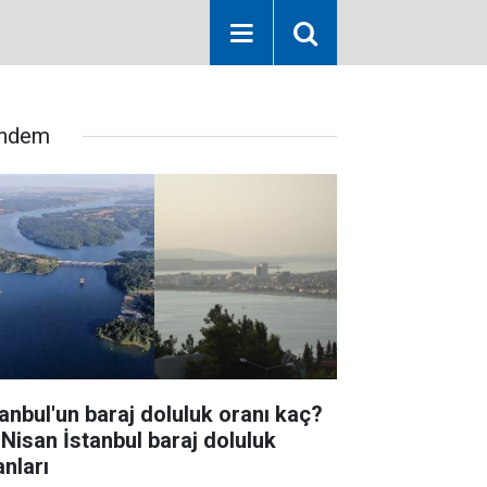
ndem
tanbul'un baraj doluluk oranı kaç?
 Nisan İstanbul baraj doluluk
anları