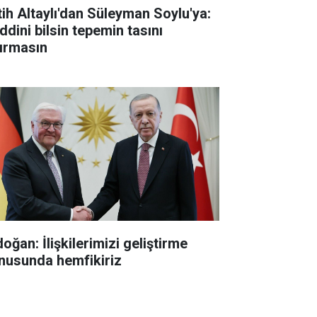
tih Altaylı'dan Süleyman Soylu'ya:
ddini bilsin tepemin tasını
tırmasın
oğan: İlişkilerimizi geliştirme
nusunda hemfikiriz