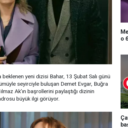
Me
o 
beklenen yeni dizisi Bahar, 13 Şubat Salı günü
lümüyle seyirciyle buluşan Demet Evgar, Buğra
maz Ak’ın başrollerini paylaştığı dizinin
drosu büyük ilgi görüyor.
Ça
ba