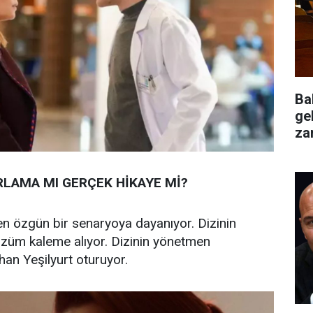
Ba
ge
za
değ
RLAMA MI GERÇEK HİKAYE Mİ?
n özgün bir senaryoya dayanıyor. Dizinin
üm kaleme alıyor. Dizinin yönetmen
han Yeşilyurt oturuyor.