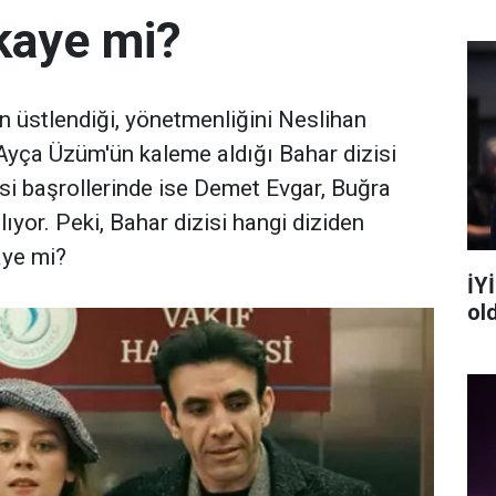
ikaye mi?
n üstlendiği, yönetmenliğini Neslihan
 Ayça Üzüm'ün kaleme aldığı Bahar dizisi
isi başrollerinde ise Demet Evgar, Buğra
yor. Peki, Bahar dizisi hangi diziden
aye mi?
İYİ
ol