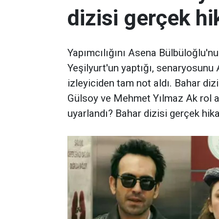
dizisi gerçek h
Yapımcılığını Asena Bülbüloğlu'nu
Yeşilyurt'un yaptığı, senaryosunu
izleyiciden tam not aldı. Bahar diz
Gülsoy ve Mehmet Yılmaz Ak rol alı
uyarlandı? Bahar dizisi gerçek hik