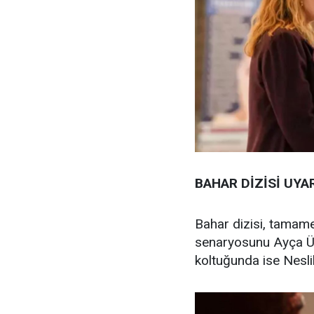
BAHAR DİZİSİ UYA
Bahar dizisi, tamame
senaryosunu Ayça Üz
koltuğunda ise Nesli