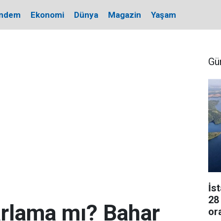
ndem
Ekonomi
Dünya
Magazin
Yaşam
Gü
İs
28
arlama mı? Bahar
or