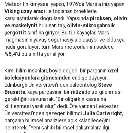
Meteoritin kimyasal yapısı, 1976’da Mars’a iniş yapan
Viking uzay aracı
ile toplanan örneklerle
karşılaştırılarak doğrulandı. Yapısında
piroksen, olivin
ve maskelynit
bulunan taş,
olivin-mikrogabroik
şergottit
sınıfına giriyor. Bu tür kayaçlar, Mars
magmasının yavaş soğumasıyla oluşuyor ve oldukça
nadir görülüyor; tüm Mars meteorlarının sadece
%5,4’ü
bu sınıfta yer alıyor.
Kimi bilim insanları, böyle değerli bir parçanın
özel
koleksiyonlara gitmesinden
endişe duyuyor.
Edinburgh Üniversitesi’nden paleontolog
Steve
Brusatte
, kaya parçasının bir
müze
de sergilenmesi
gerektiğini savunarak, “Bir oligarkın kasasına
kilitlenmesi yazık olur,” dedi. Öte yandan Leicester
Üniversitesi’nden gezegen bilimci
Julia Cartwright
,
parçanın bilimsel analizlere açık kalabileceğini
belirterek, “Yeni sahibi bilimsel çalışmalara ilgi