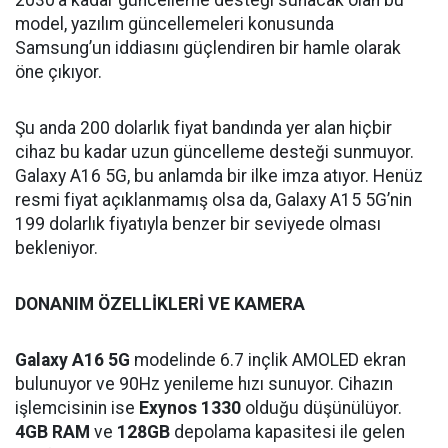
2030’a kadar güncelleme desteği sunacak olan bu
model, yazılım güncellemeleri konusunda
Samsung’un iddiasını güçlendiren bir hamle olarak
öne çıkıyor.
Şu anda 200 dolarlık fiyat bandında yer alan hiçbir
cihaz bu kadar uzun güncelleme desteği sunmuyor.
Galaxy A16 5G, bu anlamda bir ilke imza atıyor. Henüz
resmi fiyat açıklanmamış olsa da, Galaxy A15 5G’nin
199 dolarlık fiyatıyla benzer bir seviyede olması
bekleniyor.
DONANIM ÖZELLİKLERİ VE KAMERA
Galaxy A16 5G
modelinde 6.7 inçlik AMOLED ekran
bulunuyor ve 90Hz yenileme hızı sunuyor. Cihazın
işlemcisinin ise
Exynos 1330
olduğu düşünülüyor.
4GB RAM
ve
128GB
depolama kapasitesi ile gelen