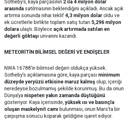
Sotheby’s, kaya parçasının
2 ila 4 milyon dolar
arasında
satılmasının beklendiğini açıkladı. Ancak açık
artırma sonunda nihai teklif
4,3 milyon dolar
oldu ve
ek ücretlerle birlikte toplam satış tutarı
5,296 milyon
dolara
ulaştı. Böylece
açık artırmada satılan en
değerli göktaşı
unvanını kazandı.
METEORİTİN BİLİMSEL DEĞERİ VE ENDİŞELER
NWA 16788’in bilimsel değeri oldukça yüksek.
Sotheby’s açıklamasına göre, kaya parçası
minimum
düzeyde yeryüzü etkisine maruz kalmış
olup, içeriği
neredeyse bozulmamış şekilde korunmuş. Bu da onun
Dünya’ya
nispeten yakın zamanda düştüğünü
gösteriyor. Kaya içerisinde,
yüksek ısı ve basınçla
oluşan maskelynit camı
bulunması, onun Mars’ta bir
çarpışma sonucu koparak geldiğine işaret ediyor.