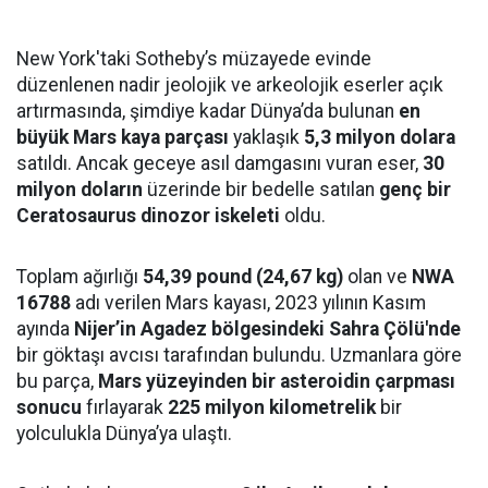
New York'taki Sotheby’s müzayede evinde
düzenlenen nadir jeolojik ve arkeolojik eserler açık
artırmasında, şimdiye kadar Dünya’da bulunan
en
büyük Mars kaya parçası
yaklaşık
5,3 milyon dolara
satıldı. Ancak geceye asıl damgasını vuran eser,
30
milyon doların
üzerinde bir bedelle satılan
genç bir
Ceratosaurus dinozor iskeleti
oldu.
Toplam ağırlığı
54,39 pound (24,67 kg)
olan ve
NWA
16788
adı verilen Mars kayası, 2023 yılının Kasım
ayında
Nijer’in Agadez bölgesindeki Sahra Çölü'nde
bir göktaşı avcısı tarafından bulundu. Uzmanlara göre
bu parça,
Mars yüzeyinden bir asteroidin çarpması
sonucu
fırlayarak
225 milyon kilometrelik
bir
yolculukla Dünya’ya ulaştı.