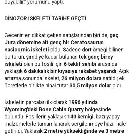
duyabilir,” yorumunu yaptı.
DİNOZOR İSKELETİ TARİHE GEÇTİ
Gecenin en dikkat çeken satışlarından biri de,
geç
Jura dönemine ait genç bir Ceratosaurus
nasicornis iskeleti
oldu. Sadece dört örneği bilinen
bu türün, şimdiye kadar bulunan
tek genç birey
iskeleti
olan bu fosili için
6 teklif sahibi
arasında
yaklaşık
6 dakikalık bir kıyasıya rekabet yaşandı
. Açık
artırma sonunda iskelet,
26 milyon dolara
satıldı; ek
ücretlerle birlikte nihai tutar
30,5 milyon dolar
oldu.
İskeletin parçaları ilk olarak
1996 yılında
Wyoming'deki Bone Cabin Quarry
bölgesinde
bulundu. Fosillerin yaklaşık
140 kemiği
, bazı yapay
malzemelerle tamamlanarak sergilenmeye hazır hale
getirildi. Yaklaşık
2 metre yüksekliğinde ve 3 metre