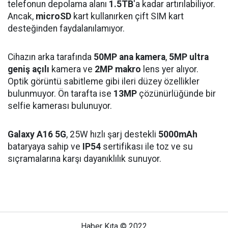
telefonun depolama alanı
1.5TB
'a kadar artırılabiliyor.
Ancak,
microSD
kart kullanırken çift SIM kart
desteğinden faydalanılamıyor.
Cihazın arka tarafında
50MP ana kamera
,
5MP ultra
geniş açılı
kamera ve
2MP makro
lens yer alıyor.
Optik görüntü sabitleme gibi ileri düzey özellikler
bulunmuyor. Ön tarafta ise
13MP
çözünürlüğünde bir
selfie kamerası bulunuyor.
Galaxy A16 5G
, 25W hızlı şarj destekli
5000mAh
bataryaya sahip ve
IP54
sertifikası ile toz ve su
sıçramalarına karşı dayanıklılık sunuyor.
Haber Kıta © 2022