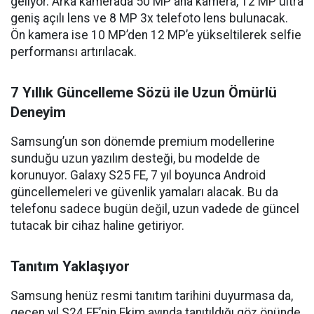
geliyor. Arka kamerada 50 MP ana kamera, 12 MP ultra
geniş açılı lens ve 8 MP 3x telefoto lens bulunacak.
Ön kamera ise 10 MP’den 12 MP’e yükseltilerek selfie
performansı artırılacak.
7 Yıllık Güncelleme Sözü ile Uzun Ömürlü
Deneyim
Samsung’un son dönemde premium modellerine
sunduğu uzun yazılım desteği, bu modelde de
korunuyor. Galaxy S25 FE, 7 yıl boyunca Android
güncellemeleri ve güvenlik yamaları alacak. Bu da
telefonu sadece bugün değil, uzun vadede de güncel
tutacak bir cihaz haline getiriyor.
Tanıtım Yaklaşıyor
Samsung henüz resmi tanıtım tarihini duyurmasa da,
geçen yıl S24 FE’nin Ekim ayında tanıtıldığı göz önünde