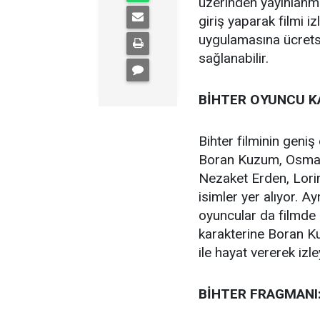
üzerinden yayınlanm
giriş yaparak filmi i
uygulamasına ücrets
sağlanabilir.
BİHTER OYUNCU 
Bihter filminin gen
Boran Kuzum, Osman 
Nezaket Erden, Lorin
isimler yer alıyor. A
oyuncular da filmde 
karakterine Boran 
ile hayat vererek iz
BİHTER FRAGMANI