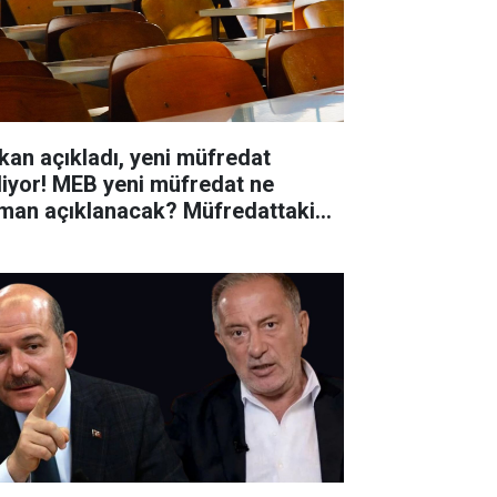
kan açıkladı, yeni müfredat
liyor! MEB yeni müfredat ne
man açıklanacak? Müfredattaki
işiklikler nler?