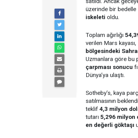
satıldı. Ancak gecey
üzerinde bir bedelle
iskeleti
oldu.
Toplam ağırlığı
54,3
verilen Mars kayası,
bölgesindeki Sahra
Uzmanlara göre bu 
çarpması sonucu
f
Dünya’ya ulaştı.
Sotheby’s, kaya par
satılmasının beklend
teklif
4,3 milyon dol
tutarı
5,296 milyon 
en değerli göktaşı
u