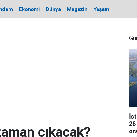
ndem
Ekonomi
Dünya
Magazin
Yaşam
Gü
İs
28
 zaman çıkacak?
or