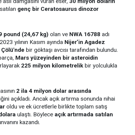
e asıl damgasını vuran eser,
30 milyon doların
 satılan
genç bir Ceratosaurus dinozor
9 pound (24,67 kg)
olan ve
NWA 16788
adı
 2023 yılının Kasım ayında
Nijer’in Agadez
 Çölü'nde
bir göktaşı avcısı tarafından bulundu.
parça,
Mars yüzeyinden bir asteroidin
ırlayarak
225 milyon kilometrelik
bir yolculukla
çasının
2 ila 4 milyon dolar arasında
iğini açıkladı. Ancak açık artırma sonunda nihai
ar
oldu ve ek ücretlerle birlikte toplam satış
dolara
ulaştı. Böylece
açık artırmada satılan
nvanını kazandı.