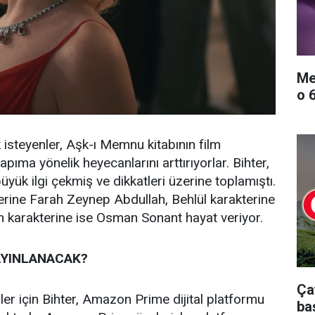
Me
o 
k isteyenler, Aşk-ı Memnu kitabının film
pıma yönelik heyecanlarını arttırıyorlar. Bihter,
yük ilgi çekmiş ve dikkatleri üzerine toplamıştı.
erine Farah Zeynep Abdullah, Behlül karakterine
karakterine ise Osman Sonant hayat veriyor.
AYINLANACAK?
Ça
ler için Bihter, Amazon Prime dijital platformu
ba