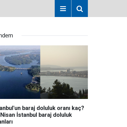
ndem
tanbul'un baraj doluluk oranı kaç?
 Nisan İstanbul baraj doluluk
anları