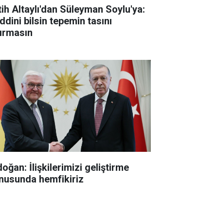
tih Altaylı'dan Süleyman Soylu'ya:
ddini bilsin tepemin tasını
tırmasın
oğan: İlişkilerimizi geliştirme
nusunda hemfikiriz