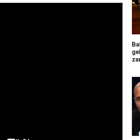
Ba
ge
za
değ