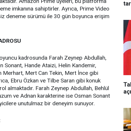
aktadır. Amazon Prime üyeleri, bu platforma
ta
zleme imkanına sahiptirler. Ayrıca, Prime Video
iz deneme sürümü ile 30 gün boyunca erişim
KADROSU
iş oyuncu kadrosunda Farah Zeynep Abdullah,
Sonant, Hande Ataizi, Helin Kandemir,
 Merhart, Mert Can Tekin, Mert İnce gibi
yrıca, Ebru Özkan ve Tilbe Saran gibi konuk
Ta
rol almaktadır. Farah Zeynep Abdullah, Behlül
aç
Kuzum ve Adnan karakterine ise Osman Sonant
leyicilere unutulmaz bir deneyim sunuyor.
: