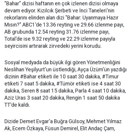
"Bahar" dizisi haftanın en çok izlenen dizisi olmaya
devam ediyor. Kızılcık Şerbeti ve İnci Taneleri'nin
rekorlarını elinden alan dizi "Bahar: Uyanmaya Hazır
Mısın?" ABC1'de 13.36 reyting ve 29.66 izlenme payı,
AB grubunda 12.54 reyting 31.76 izlenme payı,
Total'de ise 9.32 reyting ve 22.29 izlenme payıyla
seyircisini artırarak zirvedeki yerini korudu.
Sosyal medyada da büyük ilgi gören Yönetmenliğini
Neslihan Yeşilyurt'un üstlendiği, Ayça Üzüm'ün yazdığı
dizinin #Bahar etiketi ile 10 saat 30 dakika, #Timur
etiketi 7 saat 5 dakika, #Tümör etiketi ise 4 saat 30
dakika, Seren 8 saat 15 dakika, Parla 4 saat 10 dakika,
Aziz Uras 3 saat 20 dakika, Rengin 1 saat 50 dakika
TT'de kaldı.
Dizide Demet Evgar'a Buğra Gülsoy, Mehmet Yılmaz
Ak, Ecem Özkaya, Füsun Demirel, Elit Andaç Çam,