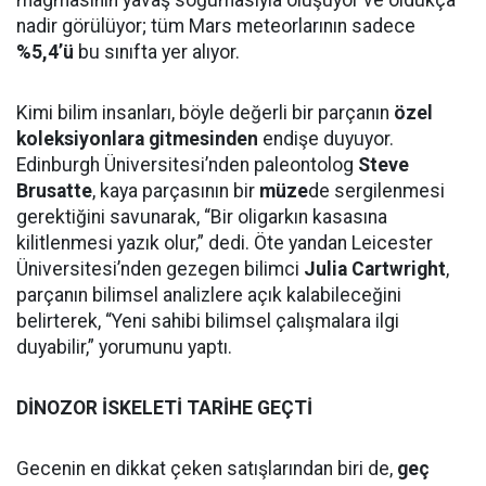
magmasının yavaş soğumasıyla oluşuyor ve oldukça
nadir görülüyor; tüm Mars meteorlarının sadece
%5,4’ü
bu sınıfta yer alıyor.
Kimi bilim insanları, böyle değerli bir parçanın
özel
koleksiyonlara gitmesinden
endişe duyuyor.
Edinburgh Üniversitesi’nden paleontolog
Steve
Brusatte
, kaya parçasının bir
müze
de sergilenmesi
gerektiğini savunarak, “Bir oligarkın kasasına
kilitlenmesi yazık olur,” dedi. Öte yandan Leicester
Üniversitesi’nden gezegen bilimci
Julia Cartwright
,
parçanın bilimsel analizlere açık kalabileceğini
belirterek, “Yeni sahibi bilimsel çalışmalara ilgi
duyabilir,” yorumunu yaptı.
DİNOZOR İSKELETİ TARİHE GEÇTİ
Gecenin en dikkat çeken satışlarından biri de,
geç