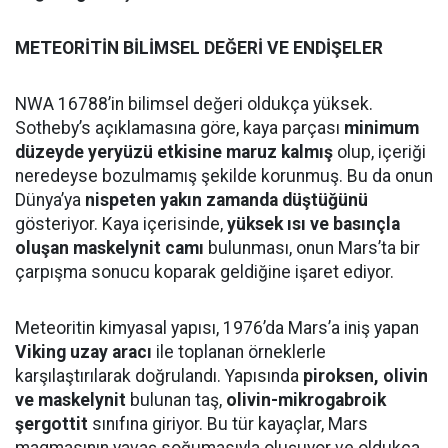
METEORİTİN BİLİMSEL DEĞERİ VE ENDİŞELER
NWA 16788’in bilimsel değeri oldukça yüksek.
Sotheby’s açıklamasına göre, kaya parçası
minimum
düzeyde yeryüzü etkisine maruz kalmış
olup, içeriği
neredeyse bozulmamış şekilde korunmuş. Bu da onun
Dünya’ya
nispeten yakın zamanda düştüğünü
gösteriyor. Kaya içerisinde,
yüksek ısı ve basınçla
oluşan maskelynit camı
bulunması, onun Mars’ta bir
çarpışma sonucu koparak geldiğine işaret ediyor.
Meteoritin kimyasal yapısı, 1976’da Mars’a iniş yapan
Viking uzay aracı
ile toplanan örneklerle
karşılaştırılarak doğrulandı. Yapısında
piroksen, olivin
ve maskelynit
bulunan taş,
olivin-mikrogabroik
şergottit
sınıfına giriyor. Bu tür kayaçlar, Mars