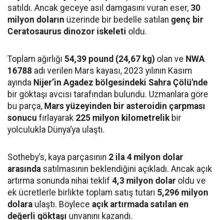
satıldı. Ancak geceye asıl damgasını vuran eser,
30
milyon doların
üzerinde bir bedelle satılan
genç bir
Ceratosaurus dinozor iskeleti
oldu.
Toplam ağırlığı
54,39 pound (24,67 kg)
olan ve
NWA
16788
adı verilen Mars kayası, 2023 yılının Kasım
ayında
Nijer’in Agadez bölgesindeki Sahra Çölü'nde
bir göktaşı avcısı tarafından bulundu. Uzmanlara göre
bu parça,
Mars yüzeyinden bir asteroidin çarpması
sonucu
fırlayarak
225 milyon kilometrelik
bir
yolculukla Dünya’ya ulaştı.
Sotheby’s, kaya parçasının
2 ila 4 milyon dolar
arasında
satılmasının beklendiğini açıkladı. Ancak açık
artırma sonunda nihai teklif
4,3 milyon dolar
oldu ve
ek ücretlerle birlikte toplam satış tutarı
5,296 milyon
dolara
ulaştı. Böylece
açık artırmada satılan en
değerli göktaşı
unvanını kazandı.