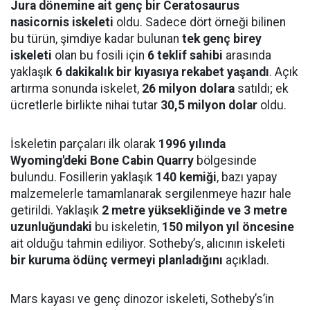
Jura dönemine ait genç bir Ceratosaurus
nasicornis iskeleti
oldu. Sadece dört örneği bilinen
bu türün, şimdiye kadar bulunan
tek genç birey
iskeleti
olan bu fosili için
6 teklif sahibi
arasında
yaklaşık
6 dakikalık bir kıyasıya rekabet yaşandı
. Açık
artırma sonunda iskelet,
26 milyon dolara
satıldı; ek
ücretlerle birlikte nihai tutar
30,5 milyon dolar
oldu.
İskeletin parçaları ilk olarak
1996 yılında
Wyoming'deki Bone Cabin Quarry
bölgesinde
bulundu. Fosillerin yaklaşık
140 kemiği
, bazı yapay
malzemelerle tamamlanarak sergilenmeye hazır hale
getirildi. Yaklaşık
2 metre yüksekliğinde ve 3 metre
uzunluğundaki
bu iskeletin,
150 milyon yıl öncesine
ait olduğu tahmin ediliyor. Sotheby’s, alıcının iskeleti
bir kuruma ödünç vermeyi planladığını
açıkladı.
Mars kayası ve genç dinozor iskeleti, Sotheby’s’in