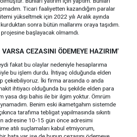
lmuştur. Bunları yatırım için yaptım. Bunları
pmadım. Ticari faaliyetten kazandığım paralar
ilitemi yükseltmek için 2022 yılı Aralık ayında
kurduktan sonra bütün mallarımı oraya taşıdım.
 projesine başlayacak olmamdı.
 VARSA CEZASINI ÖDEMEYE HAZIRIM'
ydi fakat bu olaylar nedeniyle hesaplarıma
yle bu işlem durdu. İhtiyaç olduğunda elden
p çekebiliyoruz. İki firma arasında o anda
 nakit ihtiyacı olduğunda bu şekilde elden para
im yasa dışı bahis ile bir ilgim yoktur. Ömrüm
 oynamadım. Benim eski ikametgahım sistemde
 çıkınca tarafıma tebligat yapılmasında sıkıntı
n adresine 10-15 gün önce adresimi
ime atılı suçlamaları kabul etmiyorum,
bir hata var ise de bunun cezasını ödemeye