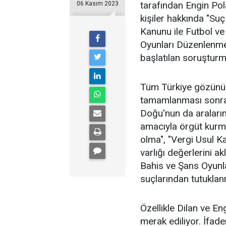
tarafından Engin Pol
06 Kasım 2023
kişiler hakkında "Su
Kanunu ile Futbol v
Oyunları Düzenlenmes
başlatılan soruştur
Tüm Türkiye gözünü b
tamamlanması sonrası
Doğu'nun da araları
amacıyla örgüt kurma
olma", "Vergi Usul K
varlığı değerlerini 
Bahis ve Şans Oyunl
suçlarından tutuklanm
Özellikle Dilan ve En
merak ediliyor. İfaden