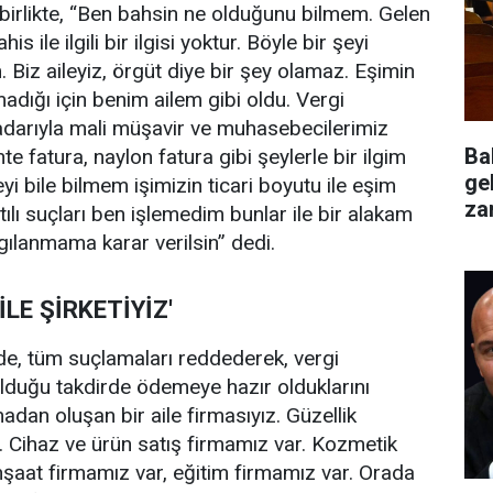
a birlikte, “Ben bahsin ne olduğunu bilmem. Gelen
is ile ilgili bir ilgisi yoktur. Böyle bir şeyi
iz aileyiz, örgüt diye bir şey olamaz. Eşimin
madığı için benim ailem gibi oldu. Vergi
kadarıyla mali müşavir ve muhasebecilerimiz
Ba
te fatura, naylon fatura gibi şeylerle bir ilgim
ge
i bile bilmem işimizin ticari boyutu ile eşim
za
atılı suçları ben işlemedim bunlar ile bir alakam
değ
gılanmama karar verilsin” dedi.
İLE ŞİRKETİYİZ'
de, tüm suçlamaları reddederek, vergi
lduğu takdirde ödemeye hazır olduklarını
madan oluşan bir aile firmasıyız. Güzellik
. Cihaz ve ürün satış firmamız var. Kozmetik
İnşaat firmamız var, eğitim firmamız var. Orada