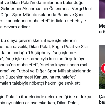
at ve Dilan Polat'ın da aralarında bulunduğu
ç Gelirlerinin Aklanmasının Önlenmesi, Vergi Usul
e Diğer Spor Müsabakalarında Bahis ve Şans
i kanunlarına muhalefet" iddiaları sebebiyle
Me
ma devam ediyor.
o 
u olaya çevirmişken, ifade işlemlerinin
nda savcılık, Dilan Polat, Engin Polat ve Sıla
nda bulunduğu 16 şüpheliyi "suç işlemek
", "suç işlemek amacıyla kurulan örgüte üye
anunu'na muhalefet", "suçtan kaynaklanan mal
aklama" ve Futbol ve Diğer Spor Müsabakalarında
arı Düzenlenmesi Kanunu'na muhalefet"
aları talebiyle nöbetçi hakimliğe sevk etti.
Ça
gin Polat'ın ifadelerinde neler dediği ise oldukça
ba
in ayrıntıları ortaya çıkarken, Dilan Polat,