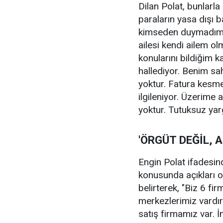
Dilan Polat, bunlarl
paraların yasa dışı bah
kimseden duymadım. B
ailesi kendi ailem ol
konularını bildiğim 
hallediyor. Benim sah
yoktur. Fatura kesmey
ilgileniyor. Üzerime 
yoktur. Tutuksuz yar
'ÖRGÜT DEĞİL, A
Engin Polat ifadesin
konusunda açıkları o
belirterek, "Biz 6 fir
merkezlerimiz vardır
satış firmamız var. 