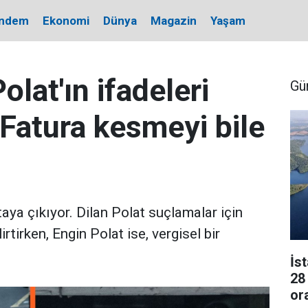
ndem
Ekonomi
Dünya
Magazin
Yaşam
olat'ın ifadeleri
Gü
"Fatura kesmeyi bile
taya çıkıyor. Dilan Polat suçlamalar için
rtirken, Engin Polat ise, vergisel bir
İs
28
or