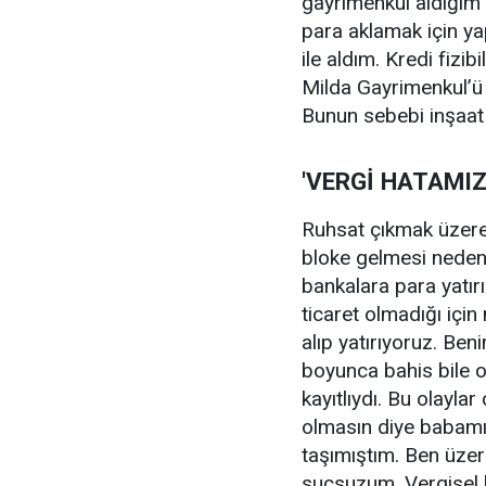
gayrimenkul aldığım o
para aklamak için ya
ile aldım. Kredi fizib
Milda Gayrimenkul’ü 
Bunun sebebi inşaat
'VERGİ HATAMIZ
Ruhsat çıkmak üzere
bloke gelmesi nedeni
bankalara para yatırı
ticaret olmadığı için
alıp yatırıyoruz. Ben
boyunca bahis bile
kayıtlıydı. Bu olaylar
olmasın diye babamı
taşımıştım. Ben üzer
suçsuzum. Vergisel 