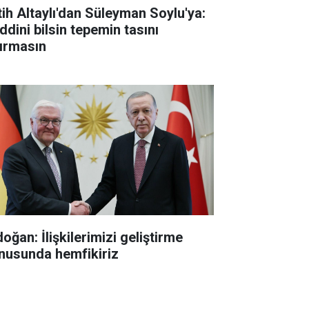
tih Altaylı'dan Süleyman Soylu'ya:
ddini bilsin tepemin tasını
tırmasın
oğan: İlişkilerimizi geliştirme
nusunda hemfikiriz