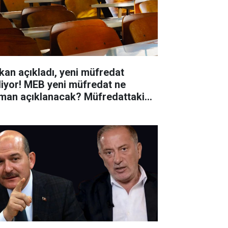
kan açıkladı, yeni müfredat
liyor! MEB yeni müfredat ne
man açıklanacak? Müfredattaki
işiklikler nler?