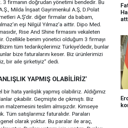
z. 3 firmanın doğrudan yönetimi bendedir. Bu
Fa
 A.Ş., Milda İnşaat Gayrimenkul A.Ş, D.Polat
Ha
metleri A.Ş’dir. diğer firmalar da babam,
at
maz’ın eşi Nilgül Yılmaz’a aittir. Dipo Med.
asıdır, Rise And Shine firmasını vekaleten
. Özellikle benim yönetici olduğum 3 firmayı
Bizim tüm tedarikçilerimiz Türkiye’dedir, bunlar
Bunlar bize faturalarını keser. Biz ürünlerimizi
iz, bir aile şirketiyiz” dedi.
ANLIŞLIK YAPMIŞ OLABİLİRİZ'
 bir hata yanlışlık yapmış olabiliriz. Aldığımız
Erd
olanlar çıkabilir. Geçmişte de çıkmıştı. Biz
ko
nın malzemesini teslim almışızdır. Kimseye
. Tüm satışlarımız faturalıdır. Paraları
 genel olarak yoktur. Bu paralar ile araç,