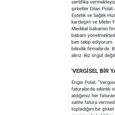
sertifika vermekteyi
şirketler Dilan Polat
Estetik ve Sağlık Hiz
kardeşim ve Metin Yıl
Medikal babamın firm
babam yönetmektedir
ben takip ediyorum. 
bilindik firmalardır. 
alırız. Biz örgüt değil
'VERGİSEL BİR Y
Engin Polat, “Vergisel
faturalarda sıkıntılı 
aldığımız her fatura
sahte fatura vermedik
topladığım bir şirket