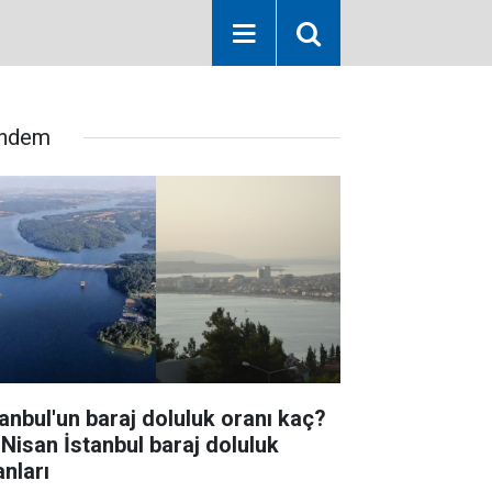
ndem
tanbul'un baraj doluluk oranı kaç?
 Nisan İstanbul baraj doluluk
anları