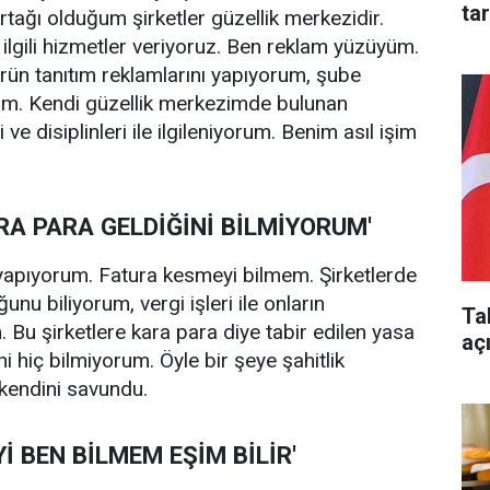
ta
rtağı olduğum şirketler güzellik merkezidir.
e ilgili hizmetler veriyoruz. Ben reklam yüzüyüm.
 ürün tanıtım reklamlarını yapıyorum, şube
rum. Kendi güzellik merkezimde bulunan
i ve disiplinleri ile ilgileniyorum. Benim asıl işim
RA PARA GELDİĞİNİ BİLMİYORUM'
apıyorum. Fatura kesmeyi bilmem. Şirketlerde
unu biliyorum, vergi işleri ile onların
Ta
um. Bu şirketlere kara para diye tabir edilen yasa
aç
ni hiç bilmiyorum. Öyle bir şeye şahitlik
kendini savundu.
İ BEN BİLMEM EŞİM BİLİR'