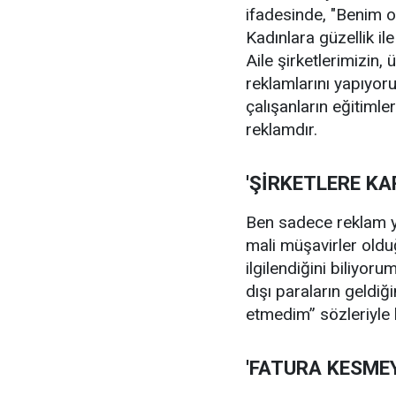
ifadesinde, "Benim o
Kadınlara güzellik il
Aile şirketlerimizin,
reklamlarını yapıyo
çalışanların eğitimler
reklamdır.
'ŞİRKETLERE KA
Ben sadece reklam y
mali müşavirler olduğ
ilgilendiğini biliyor
dışı paraların geldiği
etmedim” sözleriyle 
'FATURA KESMEY