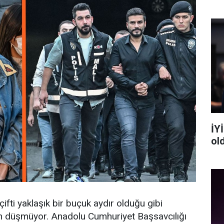
İYİ
ol
çifti yaklaşık bir buçuk aydır olduğu gibi
n düşmüyor. Anadolu Cumhuriyet Başsavcılığı