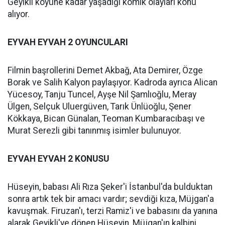
Geyikli köyüne kadar yaşadığı komik olayları konu
alıyor.
EYVAH EYVAH 2 OYUNCULARI
Filmin başrollerini Demet Akbağ, Ata Demirer, Özge
Borak ve Salih Kalyon paylaşıyor. Kadroda ayrıca Alican
Yücesoy, Tanju Tuncel, Ayşe Nil Şamlıoğlu, Meray
Ülgen, Selçuk Uluergüven, Tarık Ünlüoğlu, Şener
Kökkaya, Bican Günalan, Teoman Kumbaracıbaşı ve
Murat Serezli gibi tanınmış isimler bulunuyor.
EYVAH EYVAH 2 KONUSU
Hüseyin, babası Ali Rıza Şeker'i İstanbul'da bulduktan
sonra artık tek bir amacı vardır; sevdiği kıza, Müjgan'a
kavuşmak. Firuzan'ı, terzi Ramiz'i ve babasını da yanına
alarak Geyikli'ye dönen Hüseyin, Müjgan'ın kalbini