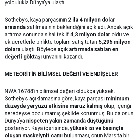
yolculukla Dünya’ya ulaştı.
Sotheby’s, kaya parçasının
2 ila 4 milyon dolar
arasında
satılmasının beklendiğini açıkladı. Ancak açık
artırma sonunda nihai teklif
4,3 milyon dolar
oldu ve
ek ücretlerle birlikte toplam satış tutarı
5,296 milyon
dolara
ulaştı. Böylece
açık artırmada satılan en
değerli göktaşı
unvanını kazandı.
METEORİTİN BİLİMSEL DEĞERİ VE ENDİŞELER
NWA 16788’in bilimsel değeri oldukça yüksek.
Sotheby’s açıklamasına göre, kaya parçası
minimum
düzeyde yeryüzü etkisine maruz kalmış
olup, içeriği
neredeyse bozulmamış şekilde korunmuş. Bu da onun
Dünya’ya
nispeten yakın zamanda düştüğünü
gösteriyor. Kaya içerisinde,
yüksek ısı ve basınçla
oluşan maskelynit camı
bulunması, onun Mars’ta bir