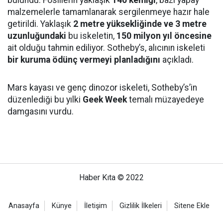
bulundu. Fosillerin yaklaşık
140 kemiği
, bazı yapay
malzemelerle tamamlanarak sergilenmeye hazır hale
getirildi. Yaklaşık
2 metre yüksekliğinde ve 3 metre
uzunluğundaki
bu iskeletin,
150 milyon yıl öncesine
ait olduğu tahmin ediliyor. Sotheby’s, alıcının iskeleti
bir kuruma ödünç vermeyi planladığını
açıkladı.
Mars kayası ve genç dinozor iskeleti, Sotheby’s’in
düzenlediği bu yılki
Geek Week
temalı müzayedeye
damgasını vurdu.
Haber Kıta © 2022
Anasayfa
Künye
İletişim
Gizlilik İlkeleri
Sitene Ekle