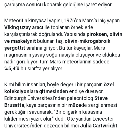
çarpışma sonucu koparak geldiğine işaret ediyor.
Meteoritin kimyasal yapısı, 1976’da Mars’a iniş yapan
Viking uzay aracı
ile toplanan örneklerle
karşılaştırılarak doğrulandı. Yapısında
piroksen, olivin
ve maskelynit
bulunan taş,
olivin-mikrogabroik
şergottit
sınıfına giriyor. Bu tür kayaçlar, Mars
magmasının yavaş soğumasıyla oluşuyor ve oldukça
nadir görülüyor; tüm Mars meteorlarının sadece
%5,4’ü
bu sınıfta yer alıyor.
Kimi bilim insanları, böyle değerli bir parçanın
özel
koleksiyonlara gitmesinden
endişe duyuyor.
Edinburgh Üniversitesi’nden paleontolog
Steve
Brusatte
, kaya parçasının bir
müze
de sergilenmesi
gerektiğini savunarak, “Bir oligarkın kasasına
kilitlenmesi yazık olur,” dedi. Öte yandan Leicester
Üniversitesi’nden gezegen bilimci
Julia Cartwright
,