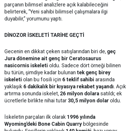
parçanın bilimsel analizlere açık kalabileceğini
belirterek, “Yeni sahibi bilimsel çalışmalara ilgi
duyabilir,” yorumunu yaptı.
DİNOZOR İSKELETİ TARİHE GEÇTİ
Gecenin en dikkat çeken satışlarından biri de,
geç
Jura dönemine ait genç bir Ceratosaurus
nasicornis iskeleti
oldu. Sadece dört örneği bilinen
bu türün, şimdiye kadar bulunan
tek genç birey
iskeleti
olan bu fosili için
6 teklif sahibi
arasında
yaklaşık
6 dakikalık bir kıyasıya rekabet yaşandı
. Açık
artırma sonunda iskelet,
26 milyon dolara
satıldı; ek
ücretlerle birlikte nihai tutar
30,5 milyon dolar
oldu.
İskeletin parçaları ilk olarak
1996 yılında
Wyoming'deki Bone Cabin Quarry
bölgesinde