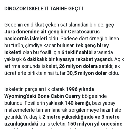
DİNOZOR İSKELETİ TARİHE GEÇTİ
Gecenin en dikkat çeken satışlarından biri de,
geç
Jura dönemine ait genç bir Ceratosaurus
nasicornis iskeleti
oldu. Sadece dört örneği bilinen
bu türün, şimdiye kadar bulunan
tek genç birey
iskeleti
olan bu fosili için
6 teklif sahibi
arasında
yaklaşık
6 dakikalık bir kıyasıya rekabet yaşandı
. Açık
artırma sonunda iskelet,
26 milyon dolara
satıldı; ek
ücretlerle birlikte nihai tutar
30,5 milyon dolar
oldu.
İskeletin parçaları ilk olarak
1996 yılında
Wyoming'deki Bone Cabin Quarry
bölgesinde
bulundu. Fosillerin yaklaşık
140 kemiği
, bazı yapay
malzemelerle tamamlanarak sergilenmeye hazır hale
getirildi. Yaklaşık
2 metre yüksekliğinde ve 3 metre
uzunluğundaki
bu iskeletin,
150 milyon yıl öncesine