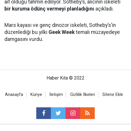
ait olduğu tahmin ediliyor. Sotheby’s, alıcının iskeleti
bir kuruma ödünç vermeyi planladığını
açıkladı.
Mars kayası ve genç dinozor iskeleti, Sotheby’s’in
düzenlediği bu yılki
Geek Week
temalı müzayedeye
damgasını vurdu.
Haber Kıta © 2022
Anasayfa
Künye
İletişim
Gizlilik İlkeleri
Sitene Ekle