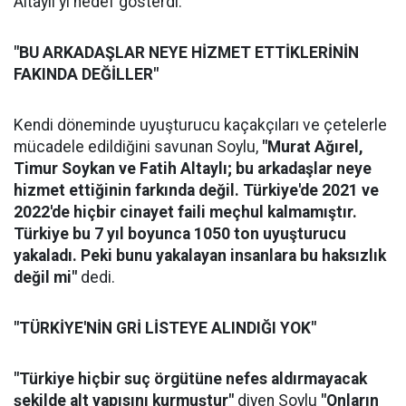
Altaylı'yı hedef gösterdi.
"BU ARKADAŞLAR NEYE HİZMET ETTİKLERİNİN
FAKINDA DEĞİLLER"
Kendi döneminde uyuşturucu kaçakçıları ve çetelerle
mücadele edildiğini savunan Soylu,
"Murat Ağırel,
Timur Soykan ve Fatih Altaylı; bu arkadaşlar neye
hizmet ettiğinin farkında değil. Türkiye'de 2021 ve
2022'de hiçbir cinayet faili meçhul kalmamıştır.
Türkiye bu 7 yıl boyunca 1050 ton uyuşturucu
yakaladı. Peki bunu yakalayan insanlara bu haksızlık
değil mi"
dedi.
"TÜRKİYE'NİN GRİ LİSTEYE ALINDIĞI YOK"
"Türkiye hiçbir suç örgütüne nefes aldırmayacak
şekilde alt yapısını kurmuştur"
diyen Soylu
"Onların