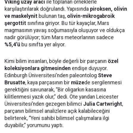
Viking uzay aracı
ile toplanan örneklerle
karşılaştırılarak doğrulandı. Yapısında
piroksen, olivin
ve maskelynit
bulunan taş,
olivin-mikrogabroik
şergottit
sınıfına giriyor. Bu tür kayaçlar, Mars
magmasının yavaş soğumasıyla oluşuyor ve oldukça
nadir görülüyor; tüm Mars meteorlarının sadece
%5,4’ü
bu sınıfta yer alıyor.
Kimi bilim insanları, böyle değerli bir parçanın
özel
koleksiyonlara gitmesinden
endişe duyuyor.
Edinburgh Üniversitesi’nden paleontolog
Steve
Brusatte
, kaya parçasının bir
müze
de sergilenmesi
gerektiğini savunarak, “Bir oligarkın kasasına
kilitlenmesi yazık olur,” dedi. Öte yandan Leicester
Üniversitesi’nden gezegen bilimci
Julia Cartwright
,
parçanın bilimsel analizlere açık kalabileceğini
belirterek, “Yeni sahibi bilimsel çalışmalara ilgi
duyabilir,” yorumunu yaptı.