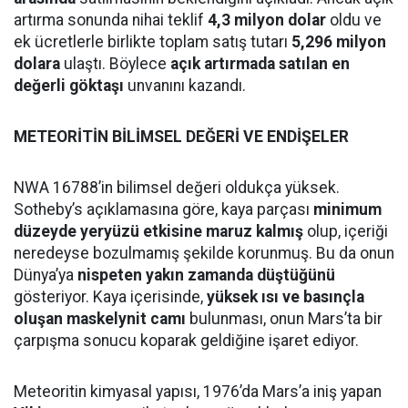
artırma sonunda nihai teklif
4,3 milyon dolar
oldu ve
ek ücretlerle birlikte toplam satış tutarı
5,296 milyon
dolara
ulaştı. Böylece
açık artırmada satılan en
değerli göktaşı
unvanını kazandı.
METEORİTİN BİLİMSEL DEĞERİ VE ENDİŞELER
NWA 16788’in bilimsel değeri oldukça yüksek.
Sotheby’s açıklamasına göre, kaya parçası
minimum
düzeyde yeryüzü etkisine maruz kalmış
olup, içeriği
neredeyse bozulmamış şekilde korunmuş. Bu da onun
Dünya’ya
nispeten yakın zamanda düştüğünü
gösteriyor. Kaya içerisinde,
yüksek ısı ve basınçla
oluşan maskelynit camı
bulunması, onun Mars’ta bir
çarpışma sonucu koparak geldiğine işaret ediyor.
Meteoritin kimyasal yapısı, 1976’da Mars’a iniş yapan