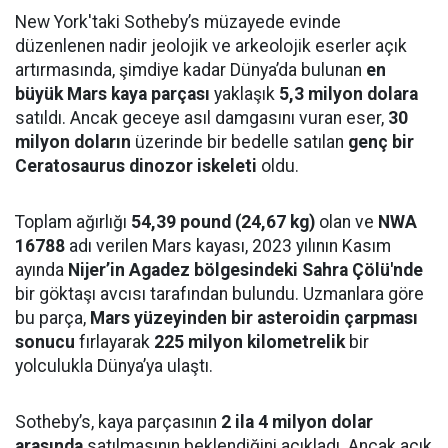
New York'taki Sotheby’s müzayede evinde
düzenlenen nadir jeolojik ve arkeolojik eserler açık
artırmasında, şimdiye kadar Dünya’da bulunan
en
büyük Mars kaya parçası
yaklaşık
5,3 milyon dolara
satıldı. Ancak geceye asıl damgasını vuran eser,
30
milyon doların
üzerinde bir bedelle satılan
genç bir
Ceratosaurus dinozor iskeleti
oldu.
Toplam ağırlığı
54,39 pound (24,67 kg)
olan ve
NWA
16788
adı verilen Mars kayası, 2023 yılının Kasım
ayında
Nijer’in Agadez bölgesindeki Sahra Çölü'nde
bir göktaşı avcısı tarafından bulundu. Uzmanlara göre
bu parça,
Mars yüzeyinden bir asteroidin çarpması
sonucu
fırlayarak
225 milyon kilometrelik
bir
yolculukla Dünya’ya ulaştı.
Sotheby’s, kaya parçasının
2 ila 4 milyon dolar
arasında
satılmasının beklendiğini açıkladı. Ancak açık