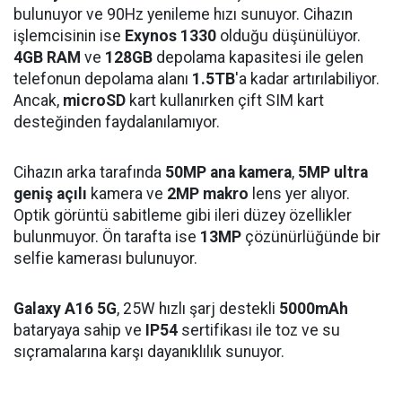
bulunuyor ve 90Hz yenileme hızı sunuyor. Cihazın
işlemcisinin ise
Exynos 1330
olduğu düşünülüyor.
4GB RAM
ve
128GB
depolama kapasitesi ile gelen
telefonun depolama alanı
1.5TB
'a kadar artırılabiliyor.
Ancak,
microSD
kart kullanırken çift SIM kart
desteğinden faydalanılamıyor.
Cihazın arka tarafında
50MP ana kamera
,
5MP ultra
geniş açılı
kamera ve
2MP makro
lens yer alıyor.
Optik görüntü sabitleme gibi ileri düzey özellikler
bulunmuyor. Ön tarafta ise
13MP
çözünürlüğünde bir
selfie kamerası bulunuyor.
Galaxy A16 5G
, 25W hızlı şarj destekli
5000mAh
bataryaya sahip ve
IP54
sertifikası ile toz ve su
sıçramalarına karşı dayanıklılık sunuyor.