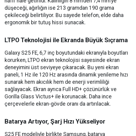
hafif hale getirildi. Kalınlığın 8 mm’den 7,4 mm’ye
düşeceği, ağırlığın ise 213 gramdan 190 grama
çekileceği belirtiliyor. Bu sayede telefon, elde daha
ergonomik bir tutuş hissi sunacak.
LTPO Teknolojisi ile Ekranda Büyük Sıçrama
Galaxy S25 FE, 6,7 inç boyutundaki ekranıyla boyutları
korurken, LTPO ekran teknolojisi sayesinde ekran
deneyimini üst seviyeye çıkaracak. Bu yeni ekran
paneli, 1 Hz ile 120 Hz arasında dinamik yenileme hızı
sunarak hem akıcılık hem de enerji verimliliği
sağlayacak. Ekran ayrıca Full HD+ çözünürlük ve
Gorilla Glass Victus+ ile korunacak. Daha ince
çerçevelerle ekran-gövde oranı da artırılacak.
Batarya Artıyor, Şarj Hızı Yükseliyor
S25 FE modeliyle birlikte Samsung, batarya