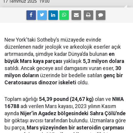
17 Temmuz 2025
19:00
New York'taki Sotheby’s müzayede evinde
düzenlenen nadir jeolojik ve arkeolojik eserler açık
artırmasında, şimdiye kadar Dünya’da bulunan
en
büyük Mars kaya parçası
yaklaşık
5,3 milyon dolara
satıldı. Ancak geceye asıl damgasını vuran eser,
30
milyon doların
üzerinde bir bedelle satılan
genç bir
Ceratosaurus dinozor iskeleti
oldu.
Toplam ağırlığı
54,39 pound (24,67 kg)
olan ve
NWA
16788
adı verilen Mars kayası, 2023 yılının Kasım
ayında
Nijer’in Agadez bölgesindeki Sahra Çölü'nde
bir göktaşı avcısı tarafından bulundu. Uzmanlara göre
bu parça,
Mars yüzeyinden bir asteroidin çarpması