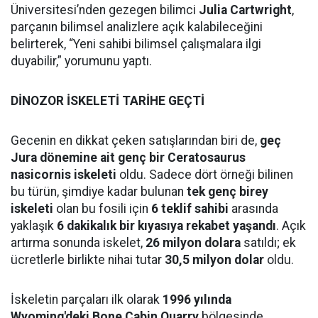
Üniversitesi’nden gezegen bilimci
Julia Cartwright
,
parçanın bilimsel analizlere açık kalabileceğini
belirterek, “Yeni sahibi bilimsel çalışmalara ilgi
duyabilir,” yorumunu yaptı.
DİNOZOR İSKELETİ TARİHE GEÇTİ
Gecenin en dikkat çeken satışlarından biri de,
geç
Jura dönemine ait genç bir Ceratosaurus
nasicornis iskeleti
oldu. Sadece dört örneği bilinen
bu türün, şimdiye kadar bulunan
tek genç birey
iskeleti
olan bu fosili için
6 teklif sahibi
arasında
yaklaşık
6 dakikalık bir kıyasıya rekabet yaşandı
. Açık
artırma sonunda iskelet,
26 milyon dolara
satıldı; ek
ücretlerle birlikte nihai tutar
30,5 milyon dolar
oldu.
İskeletin parçaları ilk olarak
1996 yılında
Wyoming'deki Bone Cabin Quarry
bölgesinde