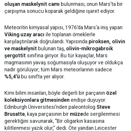
oluşan maskelynit camı
bulunması, onun Mars’ta bir
çarpışma sonucu koparak geldiğine işaret ediyor.
Meteoritin kimyasal yapısı, 1976’da Mars’a iniş yapan
Viking uzay aracı
ile toplanan örneklerle
karşılaştırılarak doğrulandı. Yapısında
piroksen, olivin
ve maskelynit
bulunan taş,
olivin-mikrogabroik
şergottit
sınıfına giriyor. Bu tür kayaçlar, Mars
magmasının yavaş soğumasıyla oluşuyor ve oldukça
nadir görülüyor; tüm Mars meteorlarının sadece
%5,4’ü
bu sınıfta yer alıyor.
Kimi bilim insanları, böyle değerli bir parçanın
özel
koleksiyonlara gitmesinden
endişe duyuyor.
Edinburgh Üniversitesi’nden paleontolog
Steve
Brusatte
, kaya parçasının bir
müze
de sergilenmesi
gerektiğini savunarak, “Bir oligarkın kasasına
kilitlenmesi yazık olur,” dedi. Öte yandan Leicester