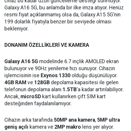
cihaz bu kadar uzun güncelleme desteği sunmuyor.
Galaxy A16 5G, bu anlamda bir ilke imza atıyor. Henüz
resmi fiyat açıklanmamış olsa da, Galaxy A15 5G’nin
199 dolarlık fiyatıyla benzer bir seviyede olması
bekleniyor.
DONANIM ÖZELLİKLERİ VE KAMERA
Galaxy A16 5G
modelinde 6.7 inçlik AMOLED ekran
bulunuyor ve 90Hz yenileme hızı sunuyor. Cihazın
işlemcisinin ise
Exynos 1330
olduğu düşünülüyor.
4GB RAM
ve
128GB
depolama kapasitesi ile gelen
telefonun depolama alanı
1.5TB
'a kadar artırılabiliyor.
Ancak,
microSD
kart kullanırken çift SIM kart
desteğinden faydalanılamıyor.
Cihazın arka tarafında
50MP ana kamera
,
5MP ultra
geniş açılı
kamera ve
2MP makro
lens yer alıyor.