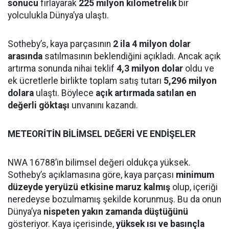
sonucu
fırlayarak
225 milyon kilometrelik
bir
yolculukla Dünya’ya ulaştı.
Sotheby’s, kaya parçasının
2 ila 4 milyon dolar
arasında
satılmasının beklendiğini açıkladı. Ancak açık
artırma sonunda nihai teklif
4,3 milyon dolar
oldu ve
ek ücretlerle birlikte toplam satış tutarı
5,296 milyon
dolara
ulaştı. Böylece
açık artırmada satılan en
değerli göktaşı
unvanını kazandı.
METEORİTİN BİLİMSEL DEĞERİ VE ENDİŞELER
NWA 16788’in bilimsel değeri oldukça yüksek.
Sotheby’s açıklamasına göre, kaya parçası
minimum
düzeyde yeryüzü etkisine maruz kalmış
olup, içeriği
neredeyse bozulmamış şekilde korunmuş. Bu da onun
Dünya’ya
nispeten yakın zamanda düştüğünü
gösteriyor. Kaya içerisinde,
yüksek ısı ve basınçla