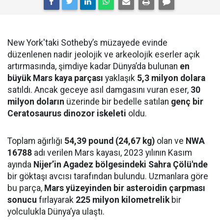
New York'taki Sotheby’s müzayede evinde
düzenlenen nadir jeolojik ve arkeolojik eserler açık
artırmasında, şimdiye kadar Dünya’da bulunan
en
büyük Mars kaya parçası
yaklaşık
5,3 milyon dolara
satıldı. Ancak geceye asıl damgasını vuran eser,
30
milyon doların
üzerinde bir bedelle satılan
genç bir
Ceratosaurus dinozor iskeleti
oldu.
Toplam ağırlığı
54,39 pound (24,67 kg)
olan ve
NWA
16788
adı verilen Mars kayası, 2023 yılının Kasım
ayında
Nijer’in Agadez bölgesindeki Sahra Çölü'nde
bir göktaşı avcısı tarafından bulundu. Uzmanlara göre
bu parça,
Mars yüzeyinden bir asteroidin çarpması
sonucu
fırlayarak
225 milyon kilometrelik
bir
yolculukla Dünya’ya ulaştı.