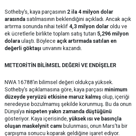
Sotheby’s, kaya parçasının
2 ila 4 milyon dolar
arasında
satılmasının beklendiğini açıkladı. Ancak açık
artırma sonunda nihai teklif
4,3 milyon dolar
oldu ve
ek ücretlerle birlikte toplam satış tutarı
5,296 milyon
dolara
ulaştı. Böylece
açık artırmada satılan en
değerli göktaşı
unvanını kazandı.
METEORİTİN BİLİMSEL DEĞERİ VE ENDİŞELER
NWA 16788’in bilimsel değeri oldukça yüksek.
Sotheby’s açıklamasına göre, kaya parçası
minimum
düzeyde yeryüzü etkisine maruz kalmış
olup, içeriği
neredeyse bozulmamış şekilde korunmuş. Bu da onun
Dünya’ya
nispeten yakın zamanda düştüğünü
gösteriyor. Kaya içerisinde,
yüksek ısı ve basınçla
oluşan maskelynit camı
bulunması, onun Mars’ta bir
çarpışma sonucu koparak geldiğine işaret ediyor.