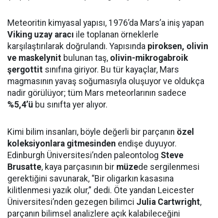
Meteoritin kimyasal yapısı, 1976’da Mars’a iniş yapan
Viking uzay aracı
ile toplanan örneklerle
karşılaştırılarak doğrulandı. Yapısında
piroksen, olivin
ve maskelynit
bulunan taş,
olivin-mikrogabroik
şergottit
sınıfına giriyor. Bu tür kayaçlar, Mars
magmasının yavaş soğumasıyla oluşuyor ve oldukça
nadir görülüyor; tüm Mars meteorlarının sadece
%5,4’ü
bu sınıfta yer alıyor.
Kimi bilim insanları, böyle değerli bir parçanın
özel
koleksiyonlara gitmesinden
endişe duyuyor.
Edinburgh Üniversitesi’nden paleontolog
Steve
Brusatte
, kaya parçasının bir
müze
de sergilenmesi
gerektiğini savunarak, “Bir oligarkın kasasına
kilitlenmesi yazık olur,” dedi. Öte yandan Leicester
Üniversitesi’nden gezegen bilimci
Julia Cartwright
,
parçanın bilimsel analizlere açık kalabileceğini