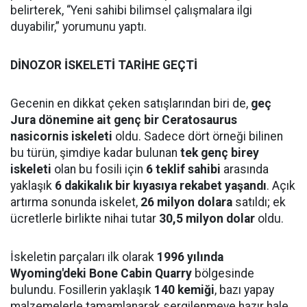
belirterek, “Yeni sahibi bilimsel çalışmalara ilgi
duyabilir,” yorumunu yaptı.
DİNOZOR İSKELETİ TARİHE GEÇTİ
Gecenin en dikkat çeken satışlarından biri de,
geç
Jura dönemine ait genç bir Ceratosaurus
nasicornis iskeleti
oldu. Sadece dört örneği bilinen
bu türün, şimdiye kadar bulunan
tek genç birey
iskeleti
olan bu fosili için
6 teklif sahibi
arasında
yaklaşık
6 dakikalık bir kıyasıya rekabet yaşandı
. Açık
artırma sonunda iskelet,
26 milyon dolara
satıldı; ek
ücretlerle birlikte nihai tutar
30,5 milyon dolar
oldu.
İskeletin parçaları ilk olarak
1996 yılında
Wyoming'deki Bone Cabin Quarry
bölgesinde
bulundu. Fosillerin yaklaşık
140 kemiği
, bazı yapay
malzemelerle tamamlanarak sergilenmeye hazır hale