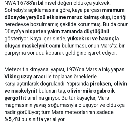
NWA 16788’in bilimsel değeri oldukça yüksek.
Sotheby’s açıklamasına göre, kaya parçası
minimum
düzeyde yeryüzü etkisine maruz kalmış
olup, içeriği
neredeyse bozulmamış şekilde korunmuş. Bu da onun
Dünya’ya
nispeten yakın zamanda düştüğünü
gösteriyor. Kaya içerisinde,
yüksek ısı ve basınçla
oluşan maskelynit camı
bulunması, onun Mars’ta bir
çarpışma sonucu koparak geldiğine işaret ediyor.
Meteoritin kimyasal yapısı, 1976’da Mars’a iniş yapan
Viking uzay aracı
ile toplanan örneklerle
karşılaştırılarak doğrulandı. Yapısında
piroksen, olivin
ve maskelynit
bulunan taş,
olivin-mikrogabroik
şergottit
sınıfına giriyor. Bu tür kayaçlar, Mars
magmasının yavaş soğumasıyla oluşuyor ve oldukça
nadir görülüyor; tüm Mars meteorlarının sadece
%5,4’ü
bu sınıfta yer alıyor.