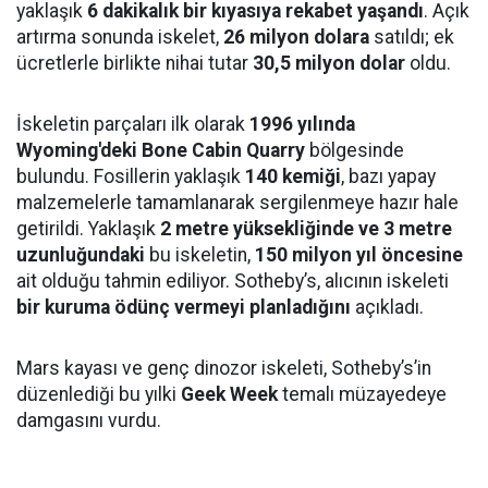
yaklaşık
6 dakikalık bir kıyasıya rekabet yaşandı
. Açık
artırma sonunda iskelet,
26 milyon dolara
satıldı; ek
ücretlerle birlikte nihai tutar
30,5 milyon dolar
oldu.
İskeletin parçaları ilk olarak
1996 yılında
Wyoming'deki Bone Cabin Quarry
bölgesinde
bulundu. Fosillerin yaklaşık
140 kemiği
, bazı yapay
malzemelerle tamamlanarak sergilenmeye hazır hale
getirildi. Yaklaşık
2 metre yüksekliğinde ve 3 metre
uzunluğundaki
bu iskeletin,
150 milyon yıl öncesine
ait olduğu tahmin ediliyor. Sotheby’s, alıcının iskeleti
bir kuruma ödünç vermeyi planladığını
açıkladı.
Mars kayası ve genç dinozor iskeleti, Sotheby’s’in
düzenlediği bu yılki
Geek Week
temalı müzayedeye
damgasını vurdu.