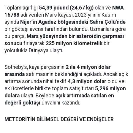
Toplam ağırlığı
54,39 pound (24,67 kg)
olan ve
NWA
16788
adı verilen Mars kayası, 2023 yılının Kasım
ayında
Nijer’in Agadez bölgesindeki Sahra Çölü'nde
bir göktaşı avcısı tarafından bulundu. Uzmanlara göre
bu parça,
Mars yüzeyinden bir asteroidin çarpması
sonucu
fırlayarak
225 milyon kilometrelik
bir
yolculukla Dünya’ya ulaştı.
Sotheby’s, kaya parçasının
2 ila 4 milyon dolar
arasında
satılmasının beklendiğini açıkladı. Ancak açık
artırma sonunda nihai teklif
4,3 milyon dolar
oldu ve
ek ücretlerle birlikte toplam satış tutarı
5,296 milyon
dolara
ulaştı. Böylece
açık artırmada satılan en
değerli göktaşı
unvanını kazandı.
METEORİTİN BİLİMSEL DEĞERİ VE ENDİŞELER