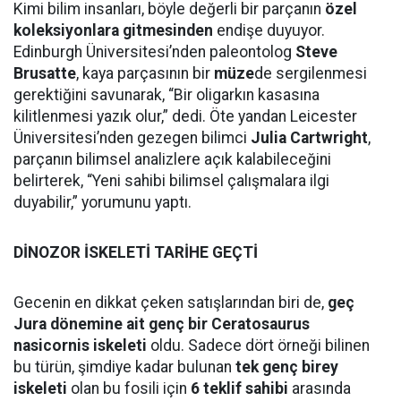
Kimi bilim insanları, böyle değerli bir parçanın
özel
koleksiyonlara gitmesinden
endişe duyuyor.
Edinburgh Üniversitesi’nden paleontolog
Steve
Brusatte
, kaya parçasının bir
müze
de sergilenmesi
gerektiğini savunarak, “Bir oligarkın kasasına
kilitlenmesi yazık olur,” dedi. Öte yandan Leicester
Üniversitesi’nden gezegen bilimci
Julia Cartwright
,
parçanın bilimsel analizlere açık kalabileceğini
belirterek, “Yeni sahibi bilimsel çalışmalara ilgi
duyabilir,” yorumunu yaptı.
DİNOZOR İSKELETİ TARİHE GEÇTİ
Gecenin en dikkat çeken satışlarından biri de,
geç
Jura dönemine ait genç bir Ceratosaurus
nasicornis iskeleti
oldu. Sadece dört örneği bilinen
bu türün, şimdiye kadar bulunan
tek genç birey
iskeleti
olan bu fosili için
6 teklif sahibi
arasında