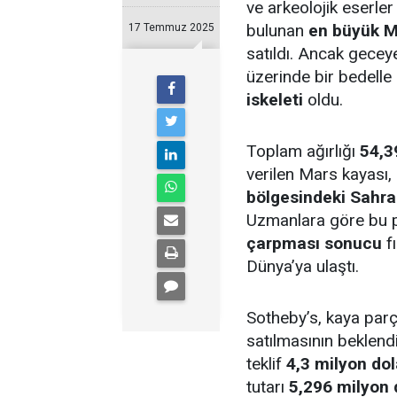
ve arkeolojik eserle
bulunan
en büyük M
17 Temmuz 2025
satıldı. Ancak gecey
üzerinde bir bedelle
iskeleti
oldu.
Toplam ağırlığı
54,3
verilen Mars kayası,
bölgesindeki Sahra
Uzmanlara göre bu 
çarpması sonucu
f
Dünya’ya ulaştı.
Sotheby’s, kaya par
satılmasının beklend
teklif
4,3 milyon dol
tutarı
5,296 milyon 