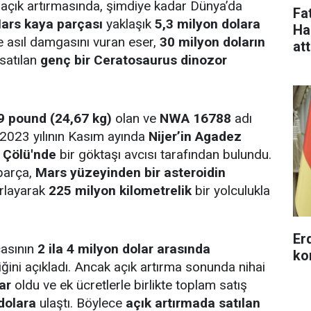
r açık artırmasında, şimdiye kadar Dünya’da
Fa
ars kaya parçası
yaklaşık
5,3 milyon dolara
Ha
e asıl damgasını vuran eser,
30 milyon doların
at
 satılan
genç bir Ceratosaurus dinozor
9 pound (24,67 kg)
olan ve
NWA 16788
adı
 2023 yılının Kasım ayında
Nijer’in Agadez
 Çölü'nde
bir göktaşı avcısı tarafından bulundu.
parça,
Mars yüzeyinden bir asteroidin
ırlayarak
225 milyon kilometrelik
bir yolculukla
Erd
çasının
2 ila 4 milyon dolar arasında
ko
iğini açıkladı. Ancak açık artırma sonunda nihai
ar
oldu ve ek ücretlerle birlikte toplam satış
dolara
ulaştı. Böylece
açık artırmada satılan