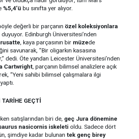
r ve oldukça nadir görülüyor; tüm Mars
ce
%5,4’ü
bu sınıfta yer alıyor.
 böyle değerli bir parçanın
özel koleksiyonlara
 duyuyor. Edinburgh Üniversitesi’nden
rusatte
, kaya parçasının bir
müze
de
ğini savunarak, “Bir oligarkın kasasına
ur,” dedi. Öte yandan Leicester Üniversitesi’nden
a Cartwright
, parçanın bilimsel analizlere açık
rek, “Yeni sahibi bilimsel çalışmalara ilgi
yaptı.
 TARİHE GEÇTİ
ken satışlarından biri de,
geç Jura dönemine
saurus nasicornis iskeleti
oldu. Sadece dört
rün, şimdiye kadar bulunan
tek genç birey