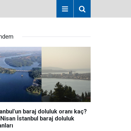
ndem
tanbul'un baraj doluluk oranı kaç?
 Nisan İstanbul baraj doluluk
anları