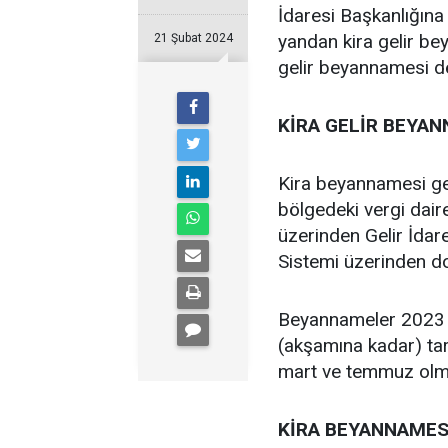
İdaresi Başkanlığına 
yandan kira gelir be
21 Şubat 2024
gelir beyannamesi det
KİRA GELİR BEYAN
Kira beyannamesi ge
bölgedeki vergi daire
üzerinden Gelir İdar
Sistemi üzerinden dol
Beyannameler 2023 d
(akşamına kadar) tar
mart ve temmuz olmak
KİRA BEYANNAMESİ