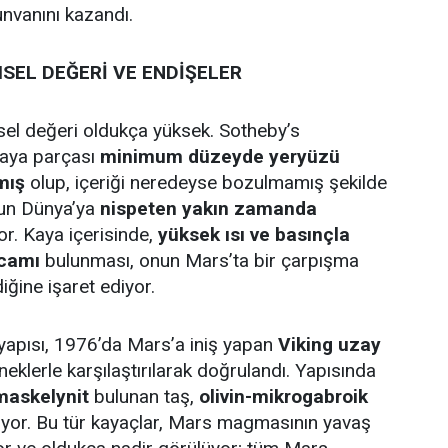
nvanını kazandı.
SEL DEĞERİ VE ENDİŞELER
el değeri oldukça yüksek. Sotheby’s
kaya parçası
minimum düzeyde yeryüzü
mış
olup, içeriği neredeyse bozulmamış şekilde
un Dünya’ya
nispeten yakın zamanda
r. Kaya içerisinde,
yüksek ısı ve basınçla
 camı
bulunması, onun Mars’ta bir çarpışma
ğine işaret ediyor.
yapısı, 1976’da Mars’a iniş yapan
Viking uzay
neklerle karşılaştırılarak doğrulandı. Yapısında
 maskelynit
bulunan taş,
olivin-mikrogabroik
riyor. Bu tür kayaçlar, Mars magmasının yavaş