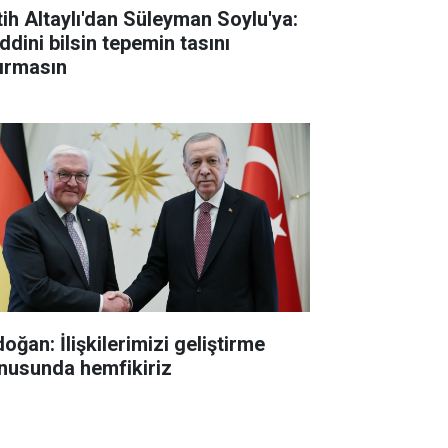
tih Altaylı'dan Süleyman Soylu'ya:
ddini bilsin tepemin tasını
tırmasın
oğan: İlişkilerimizi geliştirme
nusunda hemfikiriz