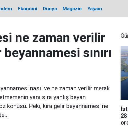
ndem
Ekonomi
Dünya
Magazin
Yaşam
i ne zaman verilir
Gü
r beyannamesi sınırı
 beyannamesi nasıl ve ne zaman verilir merak
n etmemenin yanı sıra yanlış beyan
öz konusu. Peki, kira gelir beyannamesi ne
İs
e...
28
or