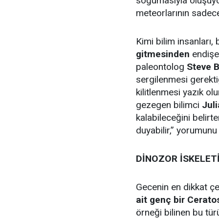
soğumasıyla oluşuyo
meteorlarının sade
Kimi bilim insanları,
gitmesinden
endişe
paleontolog
Steve B
sergilenmesi gerekti
kilitlenmesi yazık ol
gezegen bilimci
Juli
kalabileceğini belirte
duyabilir,” yorumunu 
DİNOZOR İSKELETİ
Gecenin en dikkat çe
ait genç bir Cerato
örneği bilinen bu tü