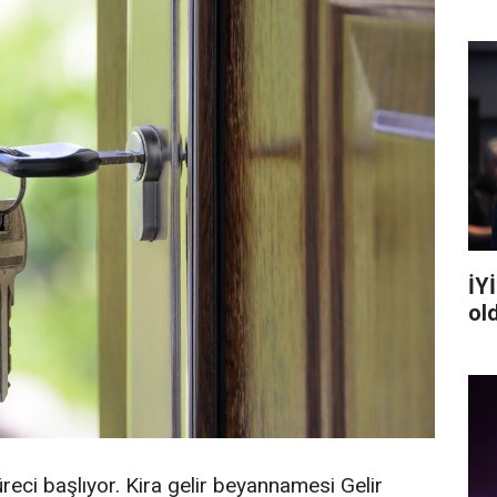
İYİ
ol
eci başlıyor. Kira gelir beyannamesi Gelir