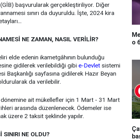
(GİB) başvurularak gerçekleştiriliyor. Diğer
yannamesi sınırı da duyuruldu. İşte, 2024 kira
ayları...
Me
NAMESİ NE ZAMAN, NASIL VERİLİR?
o 
liri elde edenin ikametgâhının bulunduğu
sine gidilerek verilebildiği gibi
e-Devlet
sistemi
esi Başkanlığı sayfasına gidilerek Hazır Beyan
durularak da verilebilir.
önemine ait mükellefler için 1 Mart - 31 Mart
ihleri arasında düzenlenecek. Ödemeler ise
 üzere 2 taksit şeklinde yapılır.
Ça
 SINIRI NE OLDU?
ba