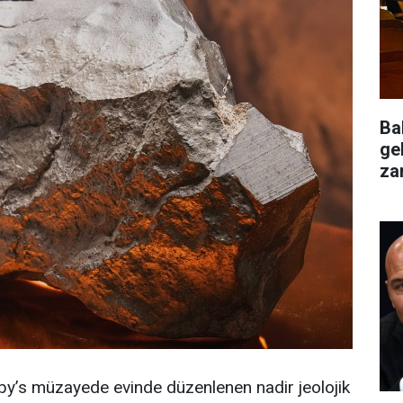
Ba
ge
za
değ
by’s müzayede evinde düzenlenen nadir jeolojik