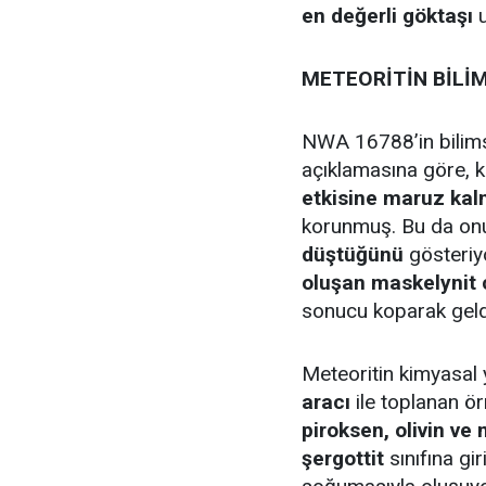
en değerli göktaşı
u
METEORİTİN BİLİM
NWA 16788’in bilims
açıklamasına göre, 
etkisine maruz kal
korunmuş. Bu da on
düştüğünü
gösteriyo
oluşan maskelynit
sonucu koparak geldi
Meteoritin kimyasal 
aracı
ile toplanan ör
piroksen, olivin ve
şergottit
sınıfına gi