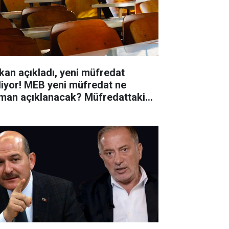
kan açıkladı, yeni müfredat
liyor! MEB yeni müfredat ne
man açıklanacak? Müfredattaki
işiklikler nler?