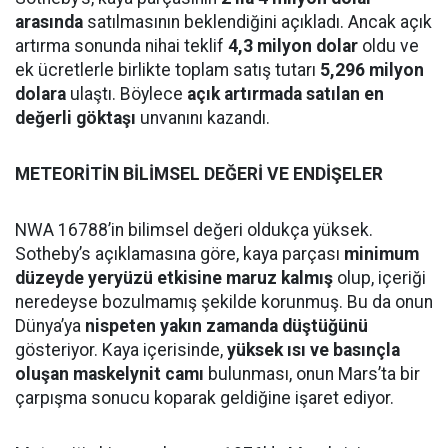
arasında
satılmasının beklendiğini açıkladı. Ancak açık
artırma sonunda nihai teklif
4,3 milyon dolar
oldu ve
ek ücretlerle birlikte toplam satış tutarı
5,296 milyon
dolara
ulaştı. Böylece
açık artırmada satılan en
değerli göktaşı
unvanını kazandı.
METEORİTİN BİLİMSEL DEĞERİ VE ENDİŞELER
NWA 16788’in bilimsel değeri oldukça yüksek.
Sotheby’s açıklamasına göre, kaya parçası
minimum
düzeyde yeryüzü etkisine maruz kalmış
olup, içeriği
neredeyse bozulmamış şekilde korunmuş. Bu da onun
Dünya’ya
nispeten yakın zamanda düştüğünü
gösteriyor. Kaya içerisinde,
yüksek ısı ve basınçla
oluşan maskelynit camı
bulunması, onun Mars’ta bir
çarpışma sonucu koparak geldiğine işaret ediyor.