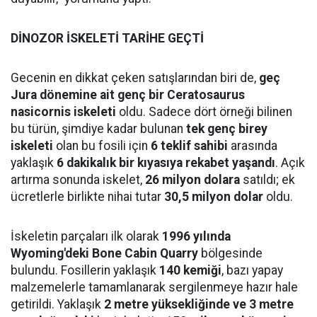
DİNOZOR İSKELETİ TARİHE GEÇTİ
Gecenin en dikkat çeken satışlarından biri de,
geç
Jura dönemine ait genç bir Ceratosaurus
nasicornis iskeleti
oldu. Sadece dört örneği bilinen
bu türün, şimdiye kadar bulunan
tek genç birey
iskeleti
olan bu fosili için
6 teklif sahibi
arasında
yaklaşık
6 dakikalık bir kıyasıya rekabet yaşandı
. Açık
artırma sonunda iskelet,
26 milyon dolara
satıldı; ek
ücretlerle birlikte nihai tutar
30,5 milyon dolar
oldu.
İskeletin parçaları ilk olarak
1996 yılında
Wyoming'deki Bone Cabin Quarry
bölgesinde
bulundu. Fosillerin yaklaşık
140 kemiği
, bazı yapay
malzemelerle tamamlanarak sergilenmeye hazır hale
getirildi. Yaklaşık
2 metre yüksekliğinde ve 3 metre