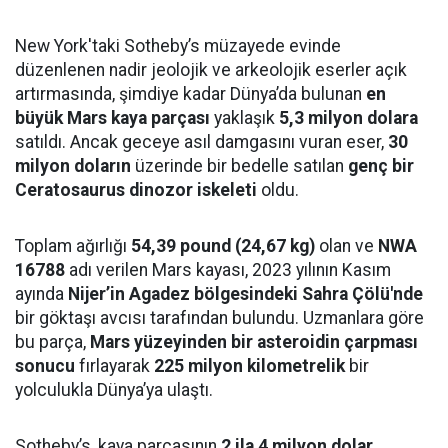
New York'taki Sotheby’s müzayede evinde
düzenlenen nadir jeolojik ve arkeolojik eserler açık
artırmasında, şimdiye kadar Dünya’da bulunan
en
büyük Mars kaya parçası
yaklaşık
5,3 milyon dolara
satıldı. Ancak geceye asıl damgasını vuran eser,
30
milyon doların
üzerinde bir bedelle satılan
genç bir
Ceratosaurus dinozor iskeleti
oldu.
Toplam ağırlığı
54,39 pound (24,67 kg)
olan ve
NWA
16788
adı verilen Mars kayası, 2023 yılının Kasım
ayında
Nijer’in Agadez bölgesindeki Sahra Çölü'nde
bir göktaşı avcısı tarafından bulundu. Uzmanlara göre
bu parça,
Mars yüzeyinden bir asteroidin çarpması
sonucu
fırlayarak
225 milyon kilometrelik
bir
yolculukla Dünya’ya ulaştı.
Sotheby’s, kaya parçasının
2 ila 4 milyon dolar