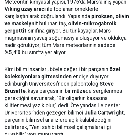
Meteoritin kimyasal yapısı, 1976’da Mars’a iniş yapan
Viking uzay aracı
ile toplanan örneklerle
karşılaştırılarak doğrulandı. Yapısında
piroksen, olivin
ve maskelynit
bulunan taş,
olivin-mikrogabroik
şergottit
sınıfına giriyor. Bu tür kayaçlar, Mars
magmasının yavaş soğumasıyla oluşuyor ve oldukça
nadir görülüyor; tüm Mars meteorlarının sadece
%5,4’ü
bu sınıfta yer alıyor.
Kimi bilim insanları, böyle değerli bir parçanın
özel
koleksiyonlara gitmesinden
endişe duyuyor.
Edinburgh Üniversitesi’nden paleontolog
Steve
Brusatte
, kaya parçasının bir
müze
de sergilenmesi
gerektiğini savunarak, “Bir oligarkın kasasına
kilitlenmesi yazık olur,” dedi. Öte yandan Leicester
Üniversitesi’nden gezegen bilimci
Julia Cartwright
,
parçanın bilimsel analizlere açık kalabileceğini
belirterek, “Yeni sahibi bilimsel çalışmalara ilgi
duyabilir,” yorumunu yaptı.