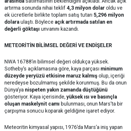
arasında
satılmasının beklendiğini açıkladı. Ancak açık
artırma sonunda nihai teklif
4,3 milyon dolar
oldu ve
ek ücretlerle birlikte toplam satış tutarı
5,296 milyon
dolara
ulaştı. Böylece
açık artırmada satılan en
değerli göktaşı
unvanını kazandı.
METEORİTİN BİLİMSEL DEĞERİ VE ENDİŞELER
NWA 16788’in bilimsel değeri oldukça yüksek.
Sotheby’s açıklamasına göre, kaya parçası
minimum
düzeyde yeryüzü etkisine maruz kalmış
olup, içeriği
neredeyse bozulmamış şekilde korunmuş. Bu da onun
Dünya’ya
nispeten yakın zamanda düştüğünü
gösteriyor. Kaya içerisinde,
yüksek ısı ve basınçla
oluşan maskelynit camı
bulunması, onun Mars’ta bir
çarpışma sonucu koparak geldiğine işaret ediyor.
Meteoritin kimyasal yapısı, 1976’da Mars’a iniş yapan