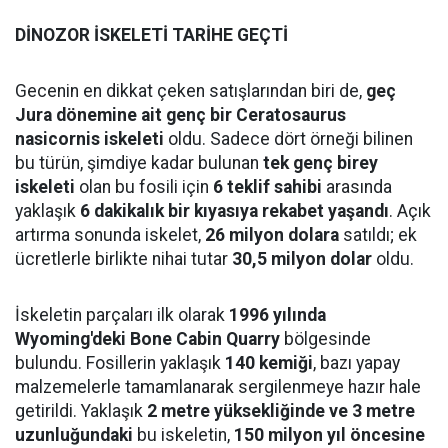
DİNOZOR İSKELETİ TARİHE GEÇTİ
Gecenin en dikkat çeken satışlarından biri de,
geç
Jura dönemine ait genç bir Ceratosaurus
nasicornis iskeleti
oldu. Sadece dört örneği bilinen
bu türün, şimdiye kadar bulunan
tek genç birey
iskeleti
olan bu fosili için
6 teklif sahibi
arasında
yaklaşık
6 dakikalık bir kıyasıya rekabet yaşandı
. Açık
artırma sonunda iskelet,
26 milyon dolara
satıldı; ek
ücretlerle birlikte nihai tutar
30,5 milyon dolar
oldu.
İskeletin parçaları ilk olarak
1996 yılında
Wyoming'deki Bone Cabin Quarry
bölgesinde
bulundu. Fosillerin yaklaşık
140 kemiği
, bazı yapay
malzemelerle tamamlanarak sergilenmeye hazır hale
getirildi. Yaklaşık
2 metre yüksekliğinde ve 3 metre
uzunluğundaki
bu iskeletin,
150 milyon yıl öncesine