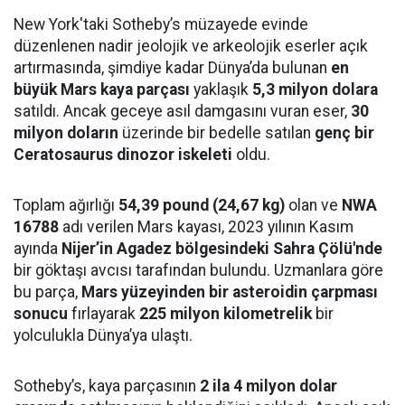
New York'taki Sotheby’s müzayede evinde
düzenlenen nadir jeolojik ve arkeolojik eserler açık
artırmasında, şimdiye kadar Dünya’da bulunan
en
büyük Mars kaya parçası
yaklaşık
5,3 milyon dolara
satıldı. Ancak geceye asıl damgasını vuran eser,
30
milyon doların
üzerinde bir bedelle satılan
genç bir
Ceratosaurus dinozor iskeleti
oldu.
Toplam ağırlığı
54,39 pound (24,67 kg)
olan ve
NWA
16788
adı verilen Mars kayası, 2023 yılının Kasım
ayında
Nijer’in Agadez bölgesindeki Sahra Çölü'nde
bir göktaşı avcısı tarafından bulundu. Uzmanlara göre
bu parça,
Mars yüzeyinden bir asteroidin çarpması
sonucu
fırlayarak
225 milyon kilometrelik
bir
yolculukla Dünya’ya ulaştı.
Sotheby’s, kaya parçasının
2 ila 4 milyon dolar