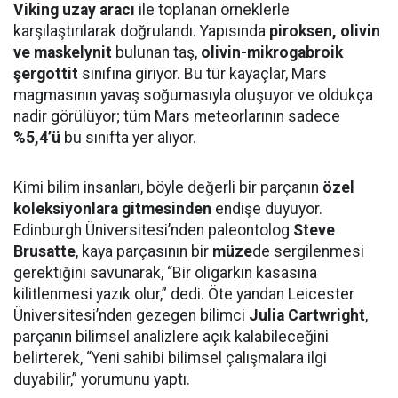
Viking uzay aracı
ile toplanan örneklerle
karşılaştırılarak doğrulandı. Yapısında
piroksen, olivin
ve maskelynit
bulunan taş,
olivin-mikrogabroik
şergottit
sınıfına giriyor. Bu tür kayaçlar, Mars
magmasının yavaş soğumasıyla oluşuyor ve oldukça
nadir görülüyor; tüm Mars meteorlarının sadece
%5,4’ü
bu sınıfta yer alıyor.
Kimi bilim insanları, böyle değerli bir parçanın
özel
koleksiyonlara gitmesinden
endişe duyuyor.
Edinburgh Üniversitesi’nden paleontolog
Steve
Brusatte
, kaya parçasının bir
müze
de sergilenmesi
gerektiğini savunarak, “Bir oligarkın kasasına
kilitlenmesi yazık olur,” dedi. Öte yandan Leicester
Üniversitesi’nden gezegen bilimci
Julia Cartwright
,
parçanın bilimsel analizlere açık kalabileceğini
belirterek, “Yeni sahibi bilimsel çalışmalara ilgi
duyabilir,” yorumunu yaptı.