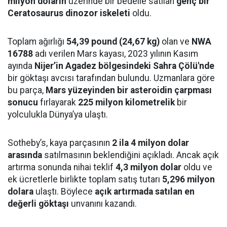
milyon doların
üzerinde bir bedelle satılan
genç bir
Ceratosaurus dinozor iskeleti
oldu.
Toplam ağırlığı
54,39 pound (24,67 kg)
olan ve
NWA
16788
adı verilen Mars kayası, 2023 yılının Kasım
ayında
Nijer’in Agadez bölgesindeki Sahra Çölü'nde
bir göktaşı avcısı tarafından bulundu. Uzmanlara göre
bu parça,
Mars yüzeyinden bir asteroidin çarpması
sonucu
fırlayarak
225 milyon kilometrelik
bir
yolculukla Dünya’ya ulaştı.
Sotheby’s, kaya parçasının
2 ila 4 milyon dolar
arasında
satılmasının beklendiğini açıkladı. Ancak açık
artırma sonunda nihai teklif
4,3 milyon dolar
oldu ve
ek ücretlerle birlikte toplam satış tutarı
5,296 milyon
dolara
ulaştı. Böylece
açık artırmada satılan en
değerli göktaşı
unvanını kazandı.