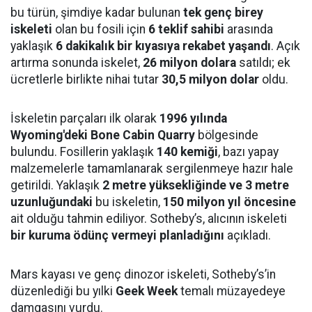
bu türün, şimdiye kadar bulunan
tek genç birey
iskeleti
olan bu fosili için
6 teklif sahibi
arasında
yaklaşık
6 dakikalık bir kıyasıya rekabet yaşandı
. Açık
artırma sonunda iskelet,
26 milyon dolara
satıldı; ek
ücretlerle birlikte nihai tutar
30,5 milyon dolar
oldu.
İskeletin parçaları ilk olarak
1996 yılında
Wyoming'deki Bone Cabin Quarry
bölgesinde
bulundu. Fosillerin yaklaşık
140 kemiği
, bazı yapay
malzemelerle tamamlanarak sergilenmeye hazır hale
getirildi. Yaklaşık
2 metre yüksekliğinde ve 3 metre
uzunluğundaki
bu iskeletin,
150 milyon yıl öncesine
ait olduğu tahmin ediliyor. Sotheby’s, alıcının iskeleti
bir kuruma ödünç vermeyi planladığını
açıkladı.
Mars kayası ve genç dinozor iskeleti, Sotheby’s’in
düzenlediği bu yılki
Geek Week
temalı müzayedeye
damgasını vurdu.