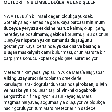
METEORİTİN BİLİMSEL DEĞERİ VE ENDİŞELER
NWA 16788’in bilimsel değeri oldukça yüksek.
Sotheby’s açıklamasına göre, kaya parçası
minimum
düzeyde yeryüzü etkisine maruz kalmış
olup, içeriği
neredeyse bozulmamış şekilde korunmuş. Bu da onun
Dünya’ya
nispeten yakın zamanda düştüğünü
gösteriyor. Kaya içerisinde,
yüksek ısı ve basınçla
oluşan maskelynit camı
bulunması, onun Mars’ta bir
çarpışma sonucu koparak geldiğine işaret ediyor.
Meteoritin kimyasal yapısı, 1976’da Mars’a iniş yapan
Viking uzay aracı
ile toplanan örneklerle
karşılaştırılarak doğrulandı. Yapısında
piroksen, olivin
ve maskelynit
bulunan taş,
olivin-mikrogabroik
şergottit
sınıfına giriyor. Bu tür kayaçlar, Mars
magmasının yavaş soğumasıyla oluşuyor ve oldukça
nadir görülüyor; tüm Mars meteorlarının sadece