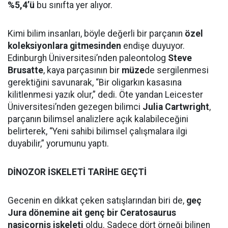
%5,4’ü
bu sınıfta yer alıyor.
Kimi bilim insanları, böyle değerli bir parçanın
özel
koleksiyonlara gitmesinden
endişe duyuyor.
Edinburgh Üniversitesi’nden paleontolog
Steve
Brusatte
, kaya parçasının bir
müze
de sergilenmesi
gerektiğini savunarak, “Bir oligarkın kasasına
kilitlenmesi yazık olur,” dedi. Öte yandan Leicester
Üniversitesi’nden gezegen bilimci
Julia Cartwright
,
parçanın bilimsel analizlere açık kalabileceğini
belirterek, “Yeni sahibi bilimsel çalışmalara ilgi
duyabilir,” yorumunu yaptı.
DİNOZOR İSKELETİ TARİHE GEÇTİ
Gecenin en dikkat çeken satışlarından biri de,
geç
Jura dönemine ait genç bir Ceratosaurus
nasicornis iskeleti
oldu. Sadece dört örneği bilinen