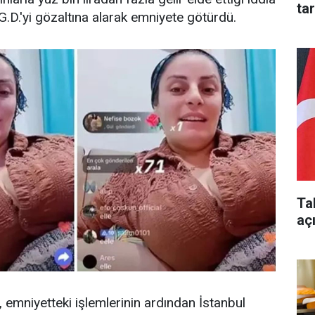
ta
, G.D.'yi gözaltına alarak emniyete götürdü.
Ta
aç
, emniyetteki işlemlerinin ardından İstanbul