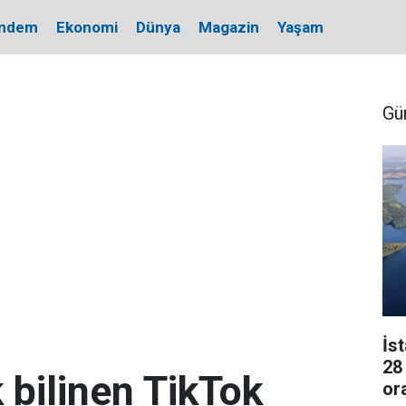
ndem
Ekonomi
Dünya
Magazin
Yaşam
Gü
İs
28
k bilinen TikTok
or