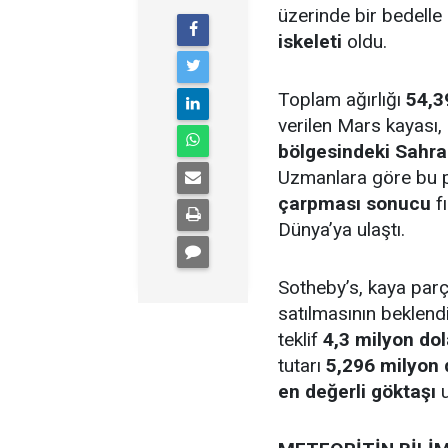
üzerinde bir bedelle
iskeleti
oldu.
Toplam ağırlığı
54,3
verilen Mars kayası,
bölgesindeki Sahra
Uzmanlara göre bu 
çarpması sonucu
f
Dünya’ya ulaştı.
Sotheby’s, kaya par
satılmasının beklend
teklif
4,3 milyon dol
tutarı
5,296 milyon 
en değerli göktaşı
u