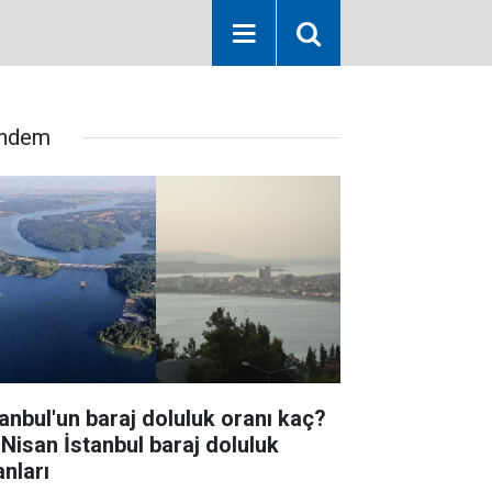
ndem
tanbul'un baraj doluluk oranı kaç?
 Nisan İstanbul baraj doluluk
anları