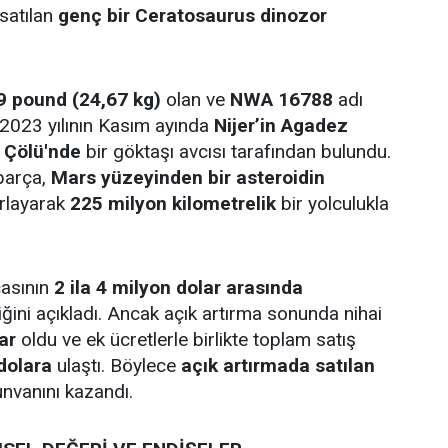
 satılan
genç bir Ceratosaurus dinozor
9 pound (24,67 kg)
olan ve
NWA 16788
adı
 2023 yılının Kasım ayında
Nijer’in Agadez
 Çölü'nde
bir göktaşı avcısı tarafından bulundu.
parça,
Mars yüzeyinden bir asteroidin
ırlayarak
225 milyon kilometrelik
bir yolculukla
çasının
2 ila 4 milyon dolar arasında
iğini açıkladı. Ancak açık artırma sonunda nihai
ar
oldu ve ek ücretlerle birlikte toplam satış
dolara
ulaştı. Böylece
açık artırmada satılan
nvanını kazandı.