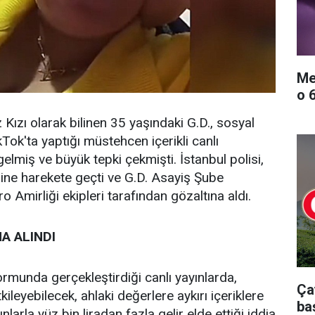
Me
o 
ızı olarak bilinen 35 yaşındaki G.D., sosyal
ok'ta yaptığı müstehcen içerikli canlı
elmiş ve büyük tepki çekmişti. İstanbul polisi,
rine harekete geçti ve G.D. Asayiş Şube
 Amirliği ekipleri tarafından gözaltına aldı.
A ALINDI
ormunda gerçekleştirdiği canlı yayınlarda,
Ça
ileyebilecek, ahlaki değerlere aykırı içeriklere
ba
nlarla yüz bin liradan fazla gelir elde ettiği iddia