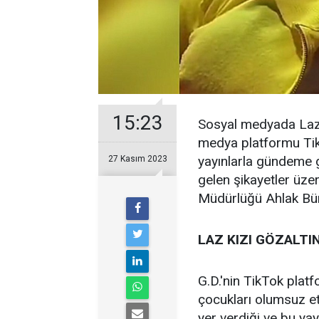
15:23
Sosyal medyada Laz K
medya platformu TikT
yayınlarla gündeme g
27 Kasım 2023
gelen şikayetler üze
Müdürlüğü Ahlak Büro
LAZ KIZI GÖZALTIN
G.D.'nin TikTok platf
çocukları olumsuz etk
yer verdiği ve bu yayı