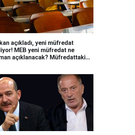
kan açıkladı, yeni müfredat
liyor! MEB yeni müfredat ne
man açıklanacak? Müfredattaki
işiklikler nler?