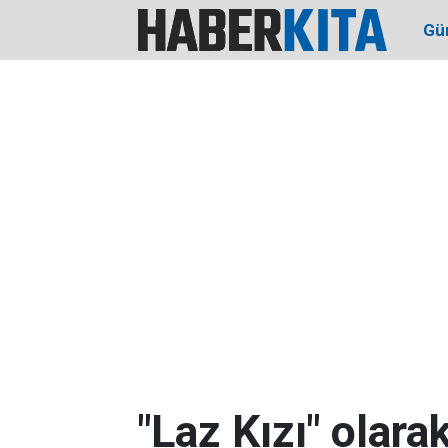
Gü
"Laz Kızı" olara