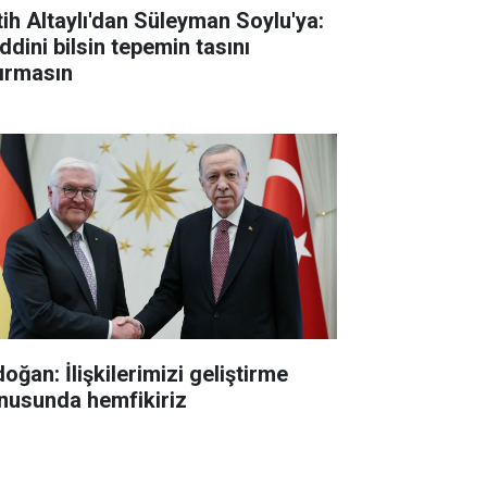
tih Altaylı'dan Süleyman Soylu'ya:
ddini bilsin tepemin tasını
tırmasın
oğan: İlişkilerimizi geliştirme
nusunda hemfikiriz