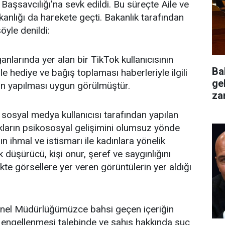
aşsavcılığı'na sevk edildi. Bu süreçte Aile ve
anlığı da harekete geçti. Bakanlık tarafından
öyle denildi:
anlarında yer alan bir TikTok kullanıcısının
Ba
e hediye ve bağış toplaması haberleriyle ilgili
ge
ın yapılması uygun görülmüştür.
za
değ
sosyal medya kullanıcısı tarafından yapılan
kların psikososyal gelişimini olumsuz yönde
ın ihmal ve istismarı ile kadınlara yönelik
k düşürücü, kişi onur, şeref ve saygınlığını
kte görsellere yer veren görüntülerin yer aldığı
nel Müdürlüğümüzce bahsi geçen içeriğin
in engellenmesi talebinde ve şahıs hakkında suç