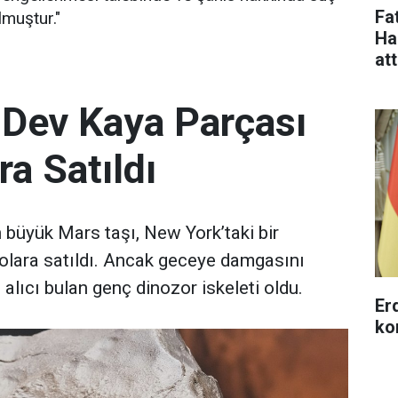
Fa
muştur."
Ha
at
 Dev Kaya Parçası
ra Satıldı
büyük Mars taşı, New York’taki bir
olara satıldı. Ancak geceye damgasını
 alıcı bulan genç dinozor iskeleti oldu.
Erd
ko