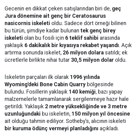
Gecenin en dikkat çeken satışlarından biri de,
geç
Jura dönemine ait genç bir Ceratosaurus
nasicornis iskeleti
oldu. Sadece dört örneği bilinen
bu türün, şimdiye kadar bulunan
tek genç birey
iskeleti
olan bu fosili için
6 teklif sahibi
arasında
yaklaşık
6 dakikalık bir kıyasıya rekabet yaşandı
. Açık
artırma sonunda iskelet,
26 milyon dolara
satıldı; ek
ücretlerle birlikte nihai tutar
30,5 milyon dolar
oldu.
İskeletin parçaları ilk olarak
1996 yılında
Wyoming'deki Bone Cabin Quarry
bölgesinde
bulundu. Fosillerin yaklaşık
140 kemiği
, bazı yapay
malzemelerle tamamlanarak sergilenmeye hazır hale
getirildi. Yaklaşık
2 metre yüksekliğinde ve 3 metre
uzunluğundaki
bu iskeletin,
150 milyon yıl öncesine
ait olduğu tahmin ediliyor. Sotheby’s, alıcının iskeleti
bir kuruma ödünç vermeyi planladığını
açıkladı.