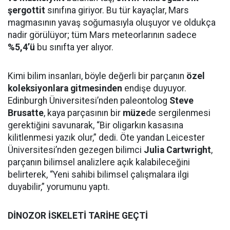
şergottit
sınıfına giriyor. Bu tür kayaçlar, Mars
magmasının yavaş soğumasıyla oluşuyor ve oldukça
nadir görülüyor; tüm Mars meteorlarının sadece
%5,4’ü
bu sınıfta yer alıyor.
Kimi bilim insanları, böyle değerli bir parçanın
özel
koleksiyonlara gitmesinden
endişe duyuyor.
Edinburgh Üniversitesi’nden paleontolog
Steve
Brusatte
, kaya parçasının bir
müze
de sergilenmesi
gerektiğini savunarak, “Bir oligarkın kasasına
kilitlenmesi yazık olur,” dedi. Öte yandan Leicester
Üniversitesi’nden gezegen bilimci
Julia Cartwright
,
parçanın bilimsel analizlere açık kalabileceğini
belirterek, “Yeni sahibi bilimsel çalışmalara ilgi
duyabilir,” yorumunu yaptı.
DİNOZOR İSKELETİ TARİHE GEÇTİ