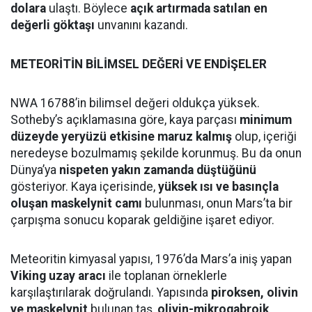
dolara
ulaştı. Böylece
açık artırmada satılan en
değerli göktaşı
unvanını kazandı.
METEORİTİN BİLİMSEL DEĞERİ VE ENDİŞELER
NWA 16788’in bilimsel değeri oldukça yüksek.
Sotheby’s açıklamasına göre, kaya parçası
minimum
düzeyde yeryüzü etkisine maruz kalmış
olup, içeriği
neredeyse bozulmamış şekilde korunmuş. Bu da onun
Dünya’ya
nispeten yakın zamanda düştüğünü
gösteriyor. Kaya içerisinde,
yüksek ısı ve basınçla
oluşan maskelynit camı
bulunması, onun Mars’ta bir
çarpışma sonucu koparak geldiğine işaret ediyor.
Meteoritin kimyasal yapısı, 1976’da Mars’a iniş yapan
Viking uzay aracı
ile toplanan örneklerle
karşılaştırılarak doğrulandı. Yapısında
piroksen, olivin
ve maskelynit
bulunan taş,
olivin-mikrogabroik