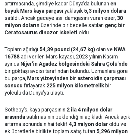
artırmasında, şimdiye kadar Dünya’da bulunan
en
büyük Mars kaya parçası
yaklaşık
5,3 milyon dolara
satıldı. Ancak geceye asıl damgasını vuran eser,
30
milyon doların
üzerinde bir bedelle satılan
genç bir
Ceratosaurus dinozor iskeleti
oldu.
Toplam ağırlığı
54,39 pound (24,67 kg)
olan ve
NWA
16788
adı verilen Mars kayası, 2023 yılının Kasım
ayında
Nijer’in Agadez bölgesindeki Sahra Çölü'nde
bir göktaşı avcısı tarafından bulundu. Uzmanlara göre
bu parça,
Mars yüzeyinden bir asteroidin çarpması
sonucu
fırlayarak
225 milyon kilometrelik
bir
yolculukla Dünya’ya ulaştı.
Sotheby’s, kaya parçasının
2 ila 4 milyon dolar
arasında
satılmasının beklendiğini açıkladı. Ancak açık
artırma sonunda nihai teklif
4,3 milyon dolar
oldu ve
ek ücretlerle birlikte toplam satış tutarı
5,296 milyon