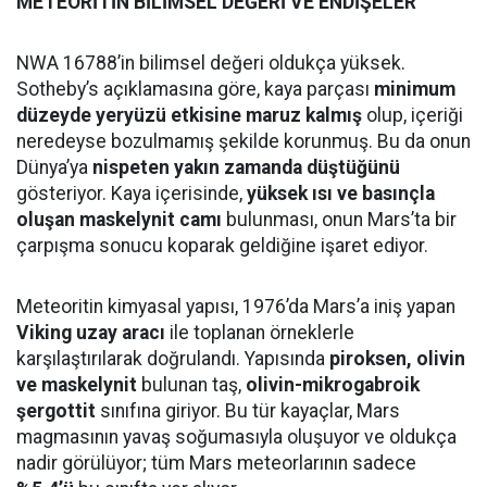
METEORİTİN BİLİMSEL DEĞERİ VE ENDİŞELER
NWA 16788’in bilimsel değeri oldukça yüksek.
Sotheby’s açıklamasına göre, kaya parçası
minimum
düzeyde yeryüzü etkisine maruz kalmış
olup, içeriği
neredeyse bozulmamış şekilde korunmuş. Bu da onun
Dünya’ya
nispeten yakın zamanda düştüğünü
gösteriyor. Kaya içerisinde,
yüksek ısı ve basınçla
oluşan maskelynit camı
bulunması, onun Mars’ta bir
çarpışma sonucu koparak geldiğine işaret ediyor.
Meteoritin kimyasal yapısı, 1976’da Mars’a iniş yapan
Viking uzay aracı
ile toplanan örneklerle
karşılaştırılarak doğrulandı. Yapısında
piroksen, olivin
ve maskelynit
bulunan taş,
olivin-mikrogabroik
şergottit
sınıfına giriyor. Bu tür kayaçlar, Mars
magmasının yavaş soğumasıyla oluşuyor ve oldukça
nadir görülüyor; tüm Mars meteorlarının sadece