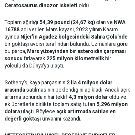
Ceratosaurus dinozor iskeleti
oldu.
Toplam ağırlığı
54,39 pound (24,67 kg)
olan ve
NWA
16788
adı verilen Mars kayası, 2023 yılının Kasım
ayında
Nijer’in Agadez bölgesindeki Sahra Çölü'nde
bir göktaşı avcısı tarafından bulundu. Uzmanlara göre
bu parça,
Mars yüzeyinden bir asteroidin çarpması
sonucu
fırlayarak
225 milyon kilometrelik
bir
yolculukla Dünya’ya ulaştı.
Sotheby’s, kaya parçasının
2 ila 4 milyon dolar
arasında
satılmasının beklendiğini açıkladı. Ancak açık
artırma sonunda nihai teklif
4,3 milyon dolar
oldu ve
ek ücretlerle birlikte toplam satış tutarı
5,296 milyon
dolara
ulaştı. Böylece
açık artırmada satılan en
değerli göktaşı
unvanını kazandı.