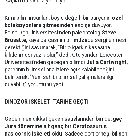
%5,4’ü
bu sınıfta yer alıyor.
Kimi bilim insanları, böyle değerli bir parçanın
özel
koleksiyonlara gitmesinden
endişe duyuyor.
Edinburgh Üniversitesi’nden paleontolog
Steve
Brusatte
, kaya parçasının bir
müze
de sergilenmesi
gerektiğini savunarak, “Bir oligarkın kasasına
kilitlenmesi yazık olur,” dedi. Öte yandan Leicester
Üniversitesi’nden gezegen bilimci
Julia Cartwright
,
parçanın bilimsel analizlere açık kalabileceğini
belirterek, “Yeni sahibi bilimsel çalışmalara ilgi
duyabilir,” yorumunu yaptı.
DİNOZOR İSKELETİ TARİHE GEÇTİ
Gecenin en dikkat çeken satışlarından biri de,
geç
Jura dönemine ait genç bir Ceratosaurus
nasicornis iskeleti
oldu. Sadece dört örneği bilinen