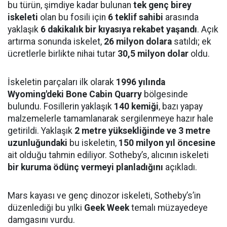
bu türün, şimdiye kadar bulunan
tek genç birey
iskeleti
olan bu fosili için
6 teklif sahibi
arasında
yaklaşık
6 dakikalık bir kıyasıya rekabet yaşandı
. Açık
artırma sonunda iskelet,
26 milyon dolara
satıldı; ek
ücretlerle birlikte nihai tutar
30,5 milyon dolar
oldu.
İskeletin parçaları ilk olarak
1996 yılında
Wyoming'deki Bone Cabin Quarry
bölgesinde
bulundu. Fosillerin yaklaşık
140 kemiği
, bazı yapay
malzemelerle tamamlanarak sergilenmeye hazır hale
getirildi. Yaklaşık
2 metre yüksekliğinde ve 3 metre
uzunluğundaki
bu iskeletin,
150 milyon yıl öncesine
ait olduğu tahmin ediliyor. Sotheby’s, alıcının iskeleti
bir kuruma ödünç vermeyi planladığını
açıkladı.
Mars kayası ve genç dinozor iskeleti, Sotheby’s’in
düzenlediği bu yılki
Geek Week
temalı müzayedeye
damgasını vurdu.