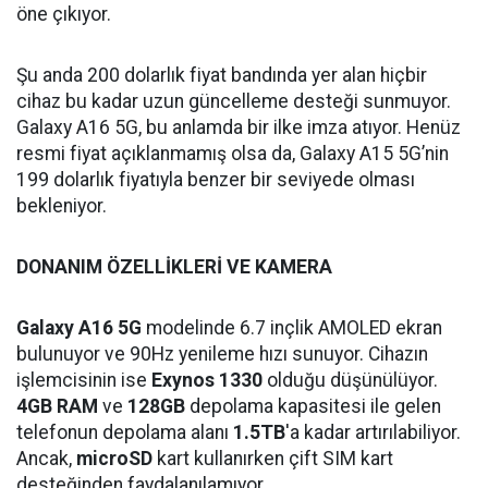
öne çıkıyor.
Şu anda 200 dolarlık fiyat bandında yer alan hiçbir
cihaz bu kadar uzun güncelleme desteği sunmuyor.
Galaxy A16 5G, bu anlamda bir ilke imza atıyor. Henüz
resmi fiyat açıklanmamış olsa da, Galaxy A15 5G’nin
199 dolarlık fiyatıyla benzer bir seviyede olması
bekleniyor.
DONANIM ÖZELLİKLERİ VE KAMERA
Galaxy A16 5G
modelinde 6.7 inçlik AMOLED ekran
bulunuyor ve 90Hz yenileme hızı sunuyor. Cihazın
işlemcisinin ise
Exynos 1330
olduğu düşünülüyor.
4GB RAM
ve
128GB
depolama kapasitesi ile gelen
telefonun depolama alanı
1.5TB
'a kadar artırılabiliyor.
Ancak,
microSD
kart kullanırken çift SIM kart
desteğinden faydalanılamıyor.