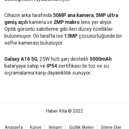
Cihazın arka tarafında
50MP ana kamera
,
5MP ultra
geniş açılı
kamera ve
2MP makro
lens yer alıyor.
Optik görüntü sabitleme gibi ileri düzey özellikler
bulunmuyor. Ön tarafta ise
13MP
çözünürlüğünde bir
selfie kamerası bulunuyor.
Galaxy A16 5G
, 25W hızlı şarj destekli
5000mAh
bataryaya sahip ve
IP54
sertifikası ile toz ve su
sıçramalarına karşı dayanıklılık sunuyor.
Haber Kıta © 2022
Anasayfa
Künye
İletişim
Gizlilik İlkeleri
Sitene Ekle