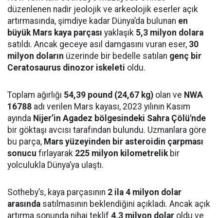
düzenlenen nadir jeolojik ve arkeolojik eserler açık
artırmasında, şimdiye kadar Dünya’da bulunan
en
büyük Mars kaya parçası
yaklaşık
5,3 milyon dolara
satıldı. Ancak geceye asıl damgasını vuran eser,
30
milyon doların
üzerinde bir bedelle satılan
genç bir
Ceratosaurus dinozor iskeleti
oldu.
Toplam ağırlığı
54,39 pound (24,67 kg)
olan ve
NWA
16788
adı verilen Mars kayası, 2023 yılının Kasım
ayında
Nijer’in Agadez bölgesindeki Sahra Çölü'nde
bir göktaşı avcısı tarafından bulundu. Uzmanlara göre
bu parça,
Mars yüzeyinden bir asteroidin çarpması
sonucu
fırlayarak
225 milyon kilometrelik
bir
yolculukla Dünya’ya ulaştı.
Sotheby’s, kaya parçasının
2 ila 4 milyon dolar
arasında
satılmasının beklendiğini açıkladı. Ancak açık
artırma sonunda nihai teklif
4,3 milyon dolar
oldu ve