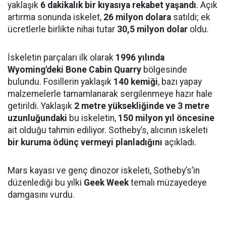
yaklaşık
6 dakikalık bir kıyasıya rekabet yaşandı
. Açık
artırma sonunda iskelet,
26 milyon dolara
satıldı; ek
ücretlerle birlikte nihai tutar
30,5 milyon dolar
oldu.
İskeletin parçaları ilk olarak
1996 yılında
Wyoming'deki Bone Cabin Quarry
bölgesinde
bulundu. Fosillerin yaklaşık
140 kemiği
, bazı yapay
malzemelerle tamamlanarak sergilenmeye hazır hale
getirildi. Yaklaşık
2 metre yüksekliğinde ve 3 metre
uzunluğundaki
bu iskeletin,
150 milyon yıl öncesine
ait olduğu tahmin ediliyor. Sotheby’s, alıcının iskeleti
bir kuruma ödünç vermeyi planladığını
açıkladı.
Mars kayası ve genç dinozor iskeleti, Sotheby’s’in
düzenlediği bu yılki
Geek Week
temalı müzayedeye
damgasını vurdu.