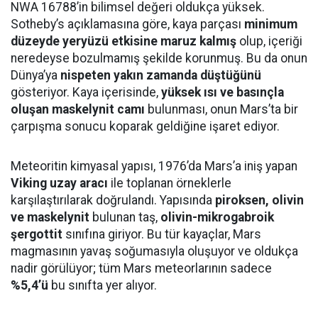
NWA 16788’in bilimsel değeri oldukça yüksek.
Sotheby’s açıklamasına göre, kaya parçası
minimum
düzeyde yeryüzü etkisine maruz kalmış
olup, içeriği
neredeyse bozulmamış şekilde korunmuş. Bu da onun
Dünya’ya
nispeten yakın zamanda düştüğünü
gösteriyor. Kaya içerisinde,
yüksek ısı ve basınçla
oluşan maskelynit camı
bulunması, onun Mars’ta bir
çarpışma sonucu koparak geldiğine işaret ediyor.
Meteoritin kimyasal yapısı, 1976’da Mars’a iniş yapan
Viking uzay aracı
ile toplanan örneklerle
karşılaştırılarak doğrulandı. Yapısında
piroksen, olivin
ve maskelynit
bulunan taş,
olivin-mikrogabroik
şergottit
sınıfına giriyor. Bu tür kayaçlar, Mars
magmasının yavaş soğumasıyla oluşuyor ve oldukça
nadir görülüyor; tüm Mars meteorlarının sadece
%5,4’ü
bu sınıfta yer alıyor.