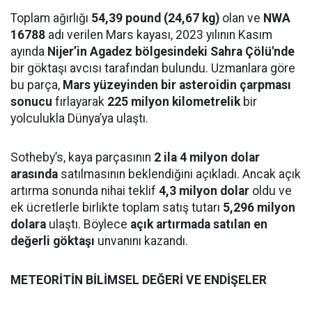
Toplam ağırlığı
54,39 pound (24,67 kg)
olan ve
NWA
16788
adı verilen Mars kayası, 2023 yılının Kasım
ayında
Nijer’in Agadez bölgesindeki Sahra Çölü'nde
bir göktaşı avcısı tarafından bulundu. Uzmanlara göre
bu parça,
Mars yüzeyinden bir asteroidin çarpması
sonucu
fırlayarak
225 milyon kilometrelik
bir
yolculukla Dünya’ya ulaştı.
Sotheby’s, kaya parçasının
2 ila 4 milyon dolar
arasında
satılmasının beklendiğini açıkladı. Ancak açık
artırma sonunda nihai teklif
4,3 milyon dolar
oldu ve
ek ücretlerle birlikte toplam satış tutarı
5,296 milyon
dolara
ulaştı. Böylece
açık artırmada satılan en
değerli göktaşı
unvanını kazandı.
METEORİTİN BİLİMSEL DEĞERİ VE ENDİŞELER