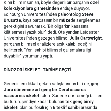
Kimi bilim insanları, böyle değerli bir parçanın
özel
koleksiyonlara gitmesinden
endişe duyuyor.
Edinburgh Üniversitesi’nden paleontolog
Steve
Brusatte
, kaya parçasının bir
müze
de sergilenmesi
gerektiğini savunarak, “Bir oligarkın kasasına
kilitlenmesi yazık olur,” dedi. Öte yandan Leicester
Üniversitesi’nden gezegen bilimci
Julia Cartwright
,
parçanın bilimsel analizlere açık kalabileceğini
belirterek, “Yeni sahibi bilimsel çalışmalara ilgi
duyabilir,” yorumunu yaptı.
DİNOZOR İSKELETİ TARİHE GEÇTİ
Gecenin en dikkat çeken satışlarından biri de,
geç
Jura dönemine ait genç bir Ceratosaurus
nasicornis iskeleti
oldu. Sadece dört örneği bilinen
bu türün, şimdiye kadar bulunan
tek genç birey
iskeleti
olan bu fosili için
6 teklif sahibi
arasında