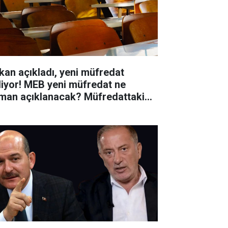
kan açıkladı, yeni müfredat
liyor! MEB yeni müfredat ne
man açıklanacak? Müfredattaki
işiklikler nler?