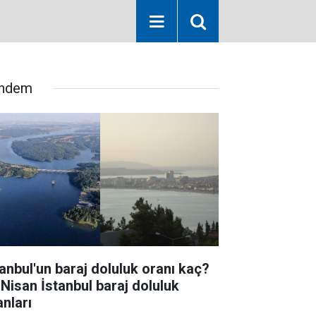
ndem
tanbul'un baraj doluluk oranı kaç?
 Nisan İstanbul baraj doluluk
anları