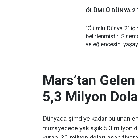
ÖLÜMLÜ DÜNYA 2 Y
"Ölümlü Dünya 2" içi
belirlenmiştir. Sinem
ve eğlencesini yaşay
Mars’tan Gelen
5,3 Milyon Dola
Dünyada şimdiye kadar bulunan en 
müzayedede yaklaşık 5,3 milyon d
vuran, 30 milyon doları aşan fiyata