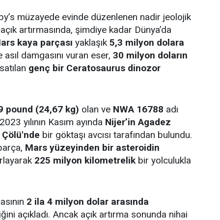
by’s müzayede evinde düzenlenen nadir jeolojik
r açık artırmasında, şimdiye kadar Dünya’da
ars kaya parçası
yaklaşık
5,3 milyon dolara
e asıl damgasını vuran eser,
30 milyon doların
 satılan
genç bir Ceratosaurus dinozor
9 pound (24,67 kg)
olan ve
NWA 16788
adı
 2023 yılının Kasım ayında
Nijer’in Agadez
 Çölü'nde
bir göktaşı avcısı tarafından bulundu.
parça,
Mars yüzeyinden bir asteroidin
ırlayarak
225 milyon kilometrelik
bir yolculukla
çasının
2 ila 4 milyon dolar arasında
iğini açıkladı. Ancak açık artırma sonunda nihai