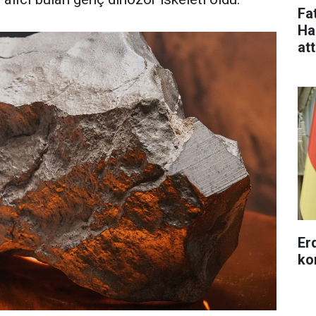
Fa
Ha
at
Erd
ko