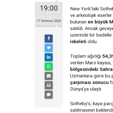
19:00
New York'taki Sothe
ve arkeolojik eserle
bulunan
en büyük M
17 Temmuz 2025
satıldı. Ancak gecey
üzerinde bir bedelle
iskeleti
oldu.
Toplam ağırlığı
54,3
verilen Mars kayası,
bölgesindeki Sahra
Uzmanlara göre bu 
çarpması sonucu
f
Dünya’ya ulaştı.
Sotheby’s, kaya par
satılmasının beklend