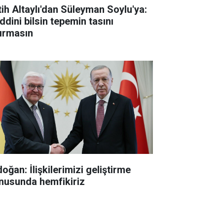
tih Altaylı'dan Süleyman Soylu'ya:
ddini bilsin tepemin tasını
tırmasın
oğan: İlişkilerimizi geliştirme
nusunda hemfikiriz