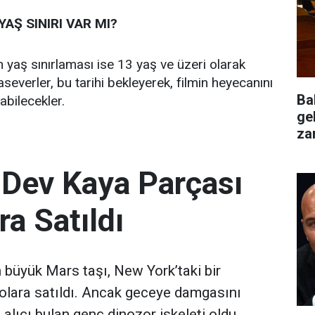
AŞ SINIRI VAR MI?
n yaş sınırlaması ise 13 yaş ve üzeri olarak
aseverler, bu tarihi bekleyerek, filmin heyecanını
Ba
abilecekler.
ge
za
değ
 Dev Kaya Parçası
ra Satıldı
büyük Mars taşı, New York’taki bir
olara satıldı. Ancak geceye damgasını
 alıcı bulan genç dinozor iskeleti oldu.