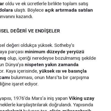
ar
oldu ve ek ücretlerle birlikte toplam satış
dolara
ulaştı. Böylece
açık artırmada satılan
nvanını kazandı.
SEL DEĞERİ VE ENDİŞELER
el değeri oldukça yüksek. Sotheby’s
kaya parçası
minimum düzeyde yeryüzü
mış
olup, içeriği neredeyse bozulmamış şekilde
un Dünya’ya
nispeten yakın zamanda
r. Kaya içerisinde,
yüksek ısı ve basınçla
 camı
bulunması, onun Mars’ta bir çarpışma
ğine işaret ediyor.
yapısı, 1976’da Mars’a iniş yapan
Viking uzay
neklerle karşılaştırılarak doğrulandı. Yapısında