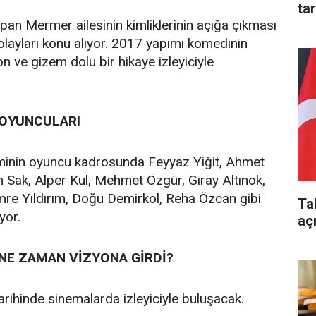
ta
 yapan Mermer ailesinin kimliklerinin açığa çıkması
olayları konu alıyor. 2017 yapımı komedinin
 ve gizem dolu bir hikaye izleyiciyle
 OYUNCULARI
lminin oyuncu kadrosunda Feyyaz Yiğit, Ahmet
 Sak, Alper Kul, Mehmet Özgür, Giray Altınok,
re Yıldırım, Doğu Demirkol, Reha Özcan gibi
Ta
yor.
aç
NE ZAMAN VİZYONA GİRDİ?
arihinde sinemalarda izleyiciyle buluşacak.