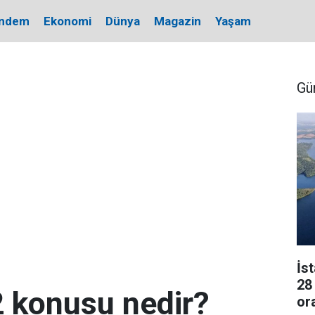
ndem
Ekonomi
Dünya
Magazin
Yaşam
Gü
İs
28
 konusu nedir?
or