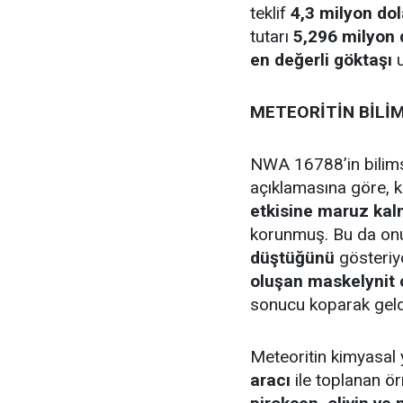
teklif
4,3 milyon dol
tutarı
5,296 milyon 
en değerli göktaşı
u
METEORİTİN BİLİM
NWA 16788’in bilims
açıklamasına göre, 
etkisine maruz kal
korunmuş. Bu da on
düştüğünü
gösteriyo
oluşan maskelynit
sonucu koparak geldi
Meteoritin kimyasal 
aracı
ile toplanan ör