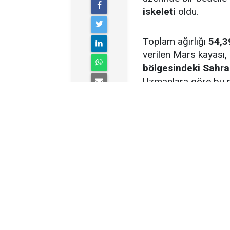
iskeleti
oldu.
Toplam ağırlığı
54,3
verilen Mars kayası,
bölgesindeki Sahra
Uzmanlara göre bu 
çarpması sonucu
f
Dünya’ya ulaştı.
Sotheby’s, kaya par
satılmasının beklend
teklif
4,3 milyon dol
tutarı
5,296 milyon 
en değerli göktaşı
u
METEORİTİN BİLİM