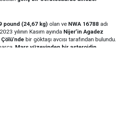
9 pound (24,67 kg)
olan ve
NWA 16788
adı
 2023 yılının Kasım ayında
Nijer’in Agadez
 Çölü'nde
bir göktaşı avcısı tarafından bulundu.
parça,
Mars yüzeyinden bir asteroidin
ırlayarak
225 milyon kilometrelik
bir yolculukla
çasının
2 ila 4 milyon dolar arasında
iğini açıkladı. Ancak açık artırma sonunda nihai
ar
oldu ve ek ücretlerle birlikte toplam satış
dolara
ulaştı. Böylece
açık artırmada satılan
nvanını kazandı.
SEL DEĞERİ VE ENDİŞELER