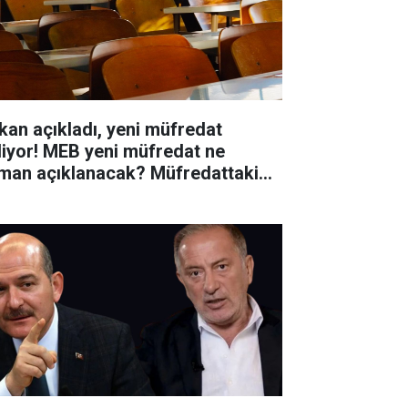
kan açıkladı, yeni müfredat
liyor! MEB yeni müfredat ne
man açıklanacak? Müfredattaki
işiklikler nler?