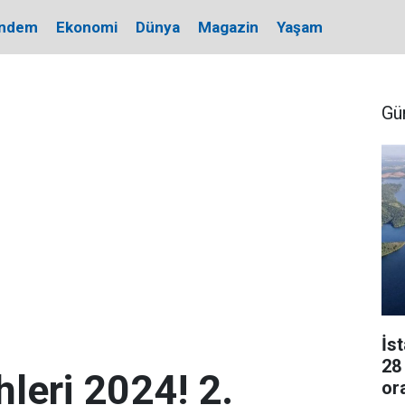
ndem
Ekonomi
Dünya
Magazin
Yaşam
Gü
İs
28
hleri 2024! 2.
or