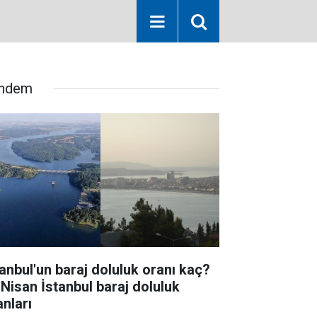
ndem
tanbul'un baraj doluluk oranı kaç?
 Nisan İstanbul baraj doluluk
anları