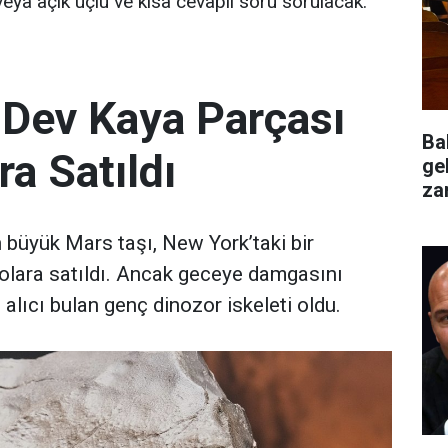
veya açık uçlu ve kısa cevaplı soru sorulacak.
 Dev Kaya Parçası
Ba
ra Satıldı
ge
za
değ
büyük Mars taşı, New York’taki bir
olara satıldı. Ancak geceye damgasını
 alıcı bulan genç dinozor iskeleti oldu.