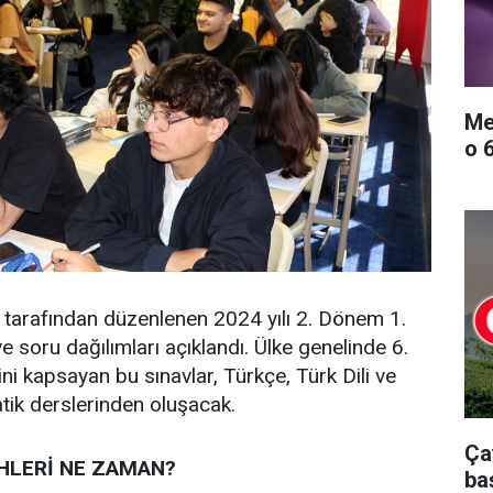
Me
o 
ğı tarafından düzenlenen 2024 yılı 2. Dönem 1.
 ve soru dağılımları açıklandı. Ülke genelinde 6.
rini kapsayan bu sınavlar, Türkçe, Türk Dili ve
tik derslerinden oluşacak.
Ça
İHLERİ NE ZAMAN?
ba