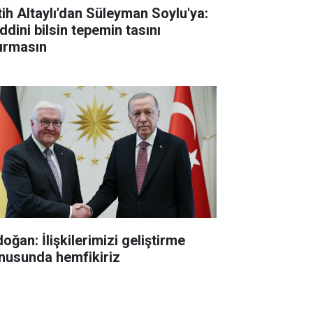
tih Altaylı'dan Süleyman Soylu'ya:
ddini bilsin tepemin tasını
tırmasın
oğan: İlişkilerimizi geliştirme
nusunda hemfikiriz