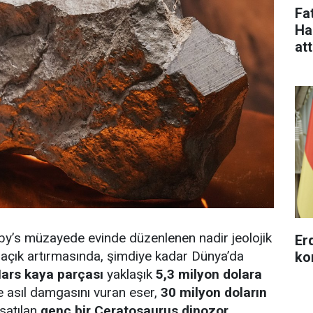
Fa
Ha
at
by’s müzayede evinde düzenlenen nadir jeolojik
Erd
r açık artırmasında, şimdiye kadar Dünya’da
ko
ars kaya parçası
yaklaşık
5,3 milyon dolara
e asıl damgasını vuran eser,
30 milyon doların
 satılan
genç bir Ceratosaurus dinozor