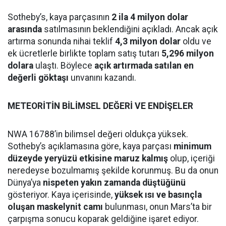
Sotheby’s, kaya parçasının
2 ila 4 milyon dolar
arasında
satılmasının beklendiğini açıkladı. Ancak açık
artırma sonunda nihai teklif
4,3 milyon dolar
oldu ve
ek ücretlerle birlikte toplam satış tutarı
5,296 milyon
dolara
ulaştı. Böylece
açık artırmada satılan en
değerli göktaşı
unvanını kazandı.
METEORİTİN BİLİMSEL DEĞERİ VE ENDİŞELER
NWA 16788’in bilimsel değeri oldukça yüksek.
Sotheby’s açıklamasına göre, kaya parçası
minimum
düzeyde yeryüzü etkisine maruz kalmış
olup, içeriği
neredeyse bozulmamış şekilde korunmuş. Bu da onun
Dünya’ya
nispeten yakın zamanda düştüğünü
gösteriyor. Kaya içerisinde,
yüksek ısı ve basınçla
oluşan maskelynit camı
bulunması, onun Mars’ta bir
çarpışma sonucu koparak geldiğine işaret ediyor.