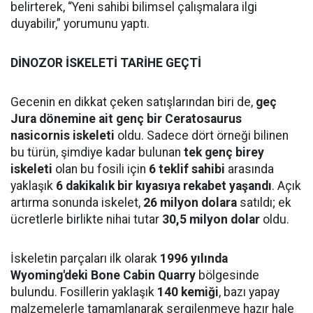
belirterek, “Yeni sahibi bilimsel çalışmalara ilgi
duyabilir,” yorumunu yaptı.
DİNOZOR İSKELETİ TARİHE GEÇTİ
Gecenin en dikkat çeken satışlarından biri de,
geç
Jura dönemine ait genç bir Ceratosaurus
nasicornis iskeleti
oldu. Sadece dört örneği bilinen
bu türün, şimdiye kadar bulunan
tek genç birey
iskeleti
olan bu fosili için
6 teklif sahibi
arasında
yaklaşık
6 dakikalık bir kıyasıya rekabet yaşandı
. Açık
artırma sonunda iskelet,
26 milyon dolara
satıldı; ek
ücretlerle birlikte nihai tutar
30,5 milyon dolar
oldu.
İskeletin parçaları ilk olarak
1996 yılında
Wyoming'deki Bone Cabin Quarry
bölgesinde
bulundu. Fosillerin yaklaşık
140 kemiği
, bazı yapay
malzemelerle tamamlanarak sergilenmeye hazır hale