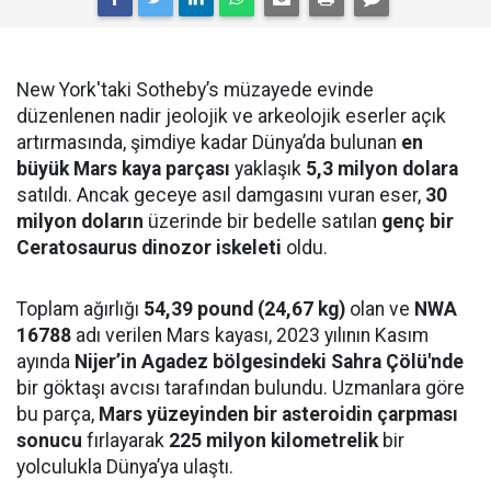
New York'taki Sotheby’s müzayede evinde
düzenlenen nadir jeolojik ve arkeolojik eserler açık
artırmasında, şimdiye kadar Dünya’da bulunan
en
büyük Mars kaya parçası
yaklaşık
5,3 milyon dolara
satıldı. Ancak geceye asıl damgasını vuran eser,
30
milyon doların
üzerinde bir bedelle satılan
genç bir
Ceratosaurus dinozor iskeleti
oldu.
Toplam ağırlığı
54,39 pound (24,67 kg)
olan ve
NWA
16788
adı verilen Mars kayası, 2023 yılının Kasım
ayında
Nijer’in Agadez bölgesindeki Sahra Çölü'nde
bir göktaşı avcısı tarafından bulundu. Uzmanlara göre
bu parça,
Mars yüzeyinden bir asteroidin çarpması
sonucu
fırlayarak
225 milyon kilometrelik
bir
yolculukla Dünya’ya ulaştı.