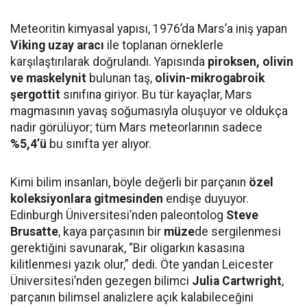
Meteoritin kimyasal yapısı, 1976’da Mars’a iniş yapan
Viking uzay aracı
ile toplanan örneklerle
karşılaştırılarak doğrulandı. Yapısında
piroksen, olivin
ve maskelynit
bulunan taş,
olivin-mikrogabroik
şergottit
sınıfına giriyor. Bu tür kayaçlar, Mars
magmasının yavaş soğumasıyla oluşuyor ve oldukça
nadir görülüyor; tüm Mars meteorlarının sadece
%5,4’ü
bu sınıfta yer alıyor.
Kimi bilim insanları, böyle değerli bir parçanın
özel
koleksiyonlara gitmesinden
endişe duyuyor.
Edinburgh Üniversitesi’nden paleontolog
Steve
Brusatte
, kaya parçasının bir
müze
de sergilenmesi
gerektiğini savunarak, “Bir oligarkın kasasına
kilitlenmesi yazık olur,” dedi. Öte yandan Leicester
Üniversitesi’nden gezegen bilimci
Julia Cartwright
,
parçanın bilimsel analizlere açık kalabileceğini