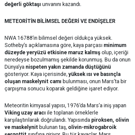
değerli göktaşı
unvanını kazandı.
METEORİTİN BİLİMSEL DEĞERİ VE ENDİŞELER
NWA 16788’in bilimsel değeri oldukça yüksek.
Sotheby’s açıklamasına göre, kaya parçası
minimum
düzeyde yeryüzü etkisine maruz kalmış
olup, içeriği
neredeyse bozulmamış şekilde korunmuş. Bu da onun
Dünya’ya
nispeten yakın zamanda düştüğünü
gösteriyor. Kaya içerisinde,
yüksek ısı ve basınçla
oluşan maskelynit camı
bulunması, onun Mars’ta bir
çarpışma sonucu koparak geldiğine işaret ediyor.
Meteoritin kimyasal yapısı, 1976’da Mars’a iniş yapan
Viking uzay aracı
ile toplanan örneklerle
karşılaştırılarak doğrulandı. Yapısında
piroksen, olivin
ve maskelynit
bulunan taş,
olivin-mikrogabroik
şergottit
sınıfına giriyor. Bu tür kayaçlar, Mars