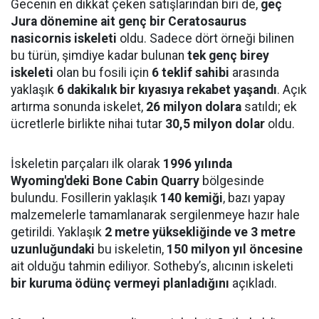
Gecenin en dikkat çeken satışlarından biri de,
geç
Jura dönemine ait genç bir Ceratosaurus
nasicornis iskeleti
oldu. Sadece dört örneği bilinen
bu türün, şimdiye kadar bulunan
tek genç birey
iskeleti
olan bu fosili için
6 teklif sahibi
arasında
yaklaşık
6 dakikalık bir kıyasıya rekabet yaşandı
. Açık
artırma sonunda iskelet,
26 milyon dolara
satıldı; ek
ücretlerle birlikte nihai tutar
30,5 milyon dolar
oldu.
İskeletin parçaları ilk olarak
1996 yılında
Wyoming'deki Bone Cabin Quarry
bölgesinde
bulundu. Fosillerin yaklaşık
140 kemiği
, bazı yapay
malzemelerle tamamlanarak sergilenmeye hazır hale
getirildi. Yaklaşık
2 metre yüksekliğinde ve 3 metre
uzunluğundaki
bu iskeletin,
150 milyon yıl öncesine
ait olduğu tahmin ediliyor. Sotheby’s, alıcının iskeleti
bir kuruma ödünç vermeyi planladığını
açıkladı.