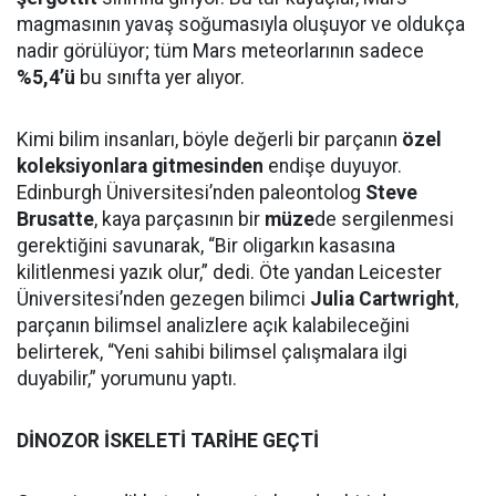
magmasının yavaş soğumasıyla oluşuyor ve oldukça
nadir görülüyor; tüm Mars meteorlarının sadece
%5,4’ü
bu sınıfta yer alıyor.
Kimi bilim insanları, böyle değerli bir parçanın
özel
koleksiyonlara gitmesinden
endişe duyuyor.
Edinburgh Üniversitesi’nden paleontolog
Steve
Brusatte
, kaya parçasının bir
müze
de sergilenmesi
gerektiğini savunarak, “Bir oligarkın kasasına
kilitlenmesi yazık olur,” dedi. Öte yandan Leicester
Üniversitesi’nden gezegen bilimci
Julia Cartwright
,
parçanın bilimsel analizlere açık kalabileceğini
belirterek, “Yeni sahibi bilimsel çalışmalara ilgi
duyabilir,” yorumunu yaptı.
DİNOZOR İSKELETİ TARİHE GEÇTİ