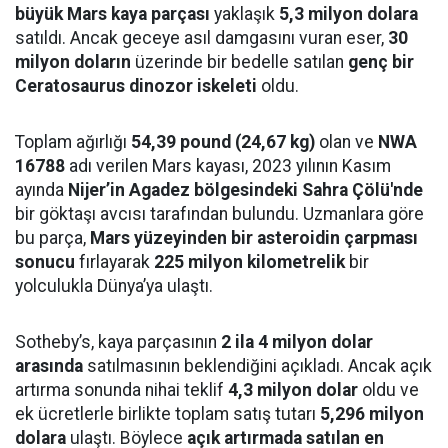
büyük Mars kaya parçası
yaklaşık
5,3 milyon dolara
satıldı. Ancak geceye asıl damgasını vuran eser,
30
milyon doların
üzerinde bir bedelle satılan
genç bir
Ceratosaurus dinozor iskeleti
oldu.
Toplam ağırlığı
54,39 pound (24,67 kg)
olan ve
NWA
16788
adı verilen Mars kayası, 2023 yılının Kasım
ayında
Nijer’in Agadez bölgesindeki Sahra Çölü'nde
bir göktaşı avcısı tarafından bulundu. Uzmanlara göre
bu parça,
Mars yüzeyinden bir asteroidin çarpması
sonucu
fırlayarak
225 milyon kilometrelik
bir
yolculukla Dünya’ya ulaştı.
Sotheby’s, kaya parçasının
2 ila 4 milyon dolar
arasında
satılmasının beklendiğini açıkladı. Ancak açık
artırma sonunda nihai teklif
4,3 milyon dolar
oldu ve
ek ücretlerle birlikte toplam satış tutarı
5,296 milyon
dolara
ulaştı. Böylece
açık artırmada satılan en