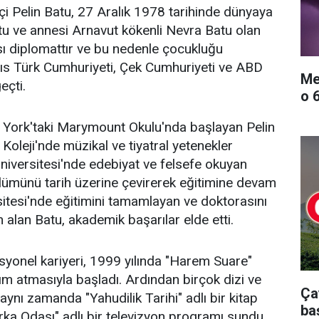
hçi Pelin Batu, 27 Aralık 1978 tarihinde dünyaya
atu ve annesi Arnavut kökenli Nevra Batu olan
ı diplomattır ve bu nedenle çocukluğu
rıs Türk Cumhuriyeti, Çek Cumhuriyeti ve ABD
Me
eçti.
o 
 York'taki Marymount Okulu'nda başlayan Pelin
oleji'nde müzikal ve tiyatral yetenekler
iversitesi'nde edebiyat ve felsefe okuyan
lümünü tarih üzerine çevirerek eğitimine devam
rsitesi'nde eğitimini tamamlayan ve doktorasını
 alan Batu, akademik başarılar elde etti.
syonel kariyeri, 1999 yılında "Harem Suare"
dım atmasıyla başladı. Ardından birçok dizi ve
Ça
 aynı zamanda "Yahudilik Tarihi" adlı bir kitap
ba
rka Odası" adlı bir televizyon programı sundu.