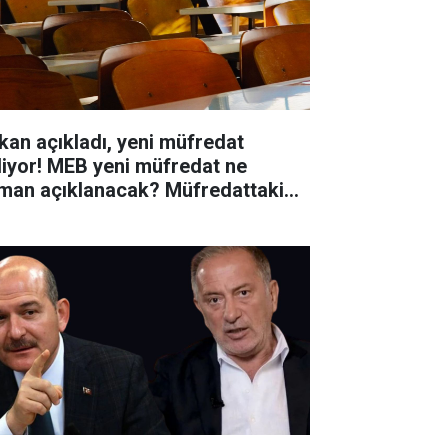
kan açıkladı, yeni müfredat
liyor! MEB yeni müfredat ne
man açıklanacak? Müfredattaki
işiklikler nler?