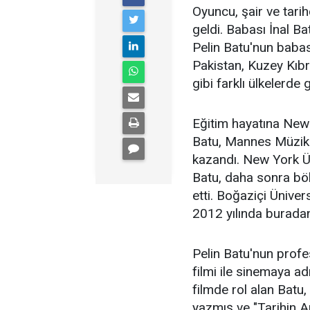
Oyuncu, şair ve tari
geldi. Babası İnal B
Pelin Batu'nun babas
Pakistan, Kuzey Kıb
gibi farklı ülkelerde g
Eğitim hayatına New
Batu, Mannes Müzik K
kazandı. New York Ün
Batu, daha sonra bö
etti. Boğaziçi Ünive
2012 yılında buradan
Pelin Batu'nun profe
filmi ile sinemaya a
filmde rol alan Batu,
yazmış ve "Tarihin A