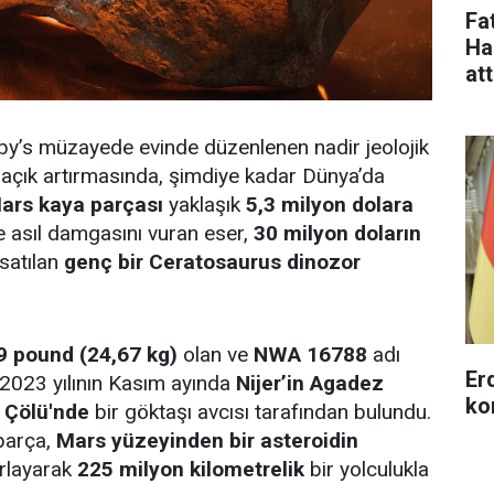
Fa
Ha
at
by’s müzayede evinde düzenlenen nadir jeolojik
r açık artırmasında, şimdiye kadar Dünya’da
ars kaya parçası
yaklaşık
5,3 milyon dolara
e asıl damgasını vuran eser,
30 milyon doların
 satılan
genç bir Ceratosaurus dinozor
9 pound (24,67 kg)
olan ve
NWA 16788
adı
Erd
 2023 yılının Kasım ayında
Nijer’in Agadez
ko
 Çölü'nde
bir göktaşı avcısı tarafından bulundu.
parça,
Mars yüzeyinden bir asteroidin
ırlayarak
225 milyon kilometrelik
bir yolculukla