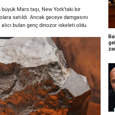
büyük Mars taşı, New York’taki bir
olara satıldı. Ancak geceye damgasını
 alıcı bulan genç dinozor iskeleti oldu.
Ba
ge
za
değ