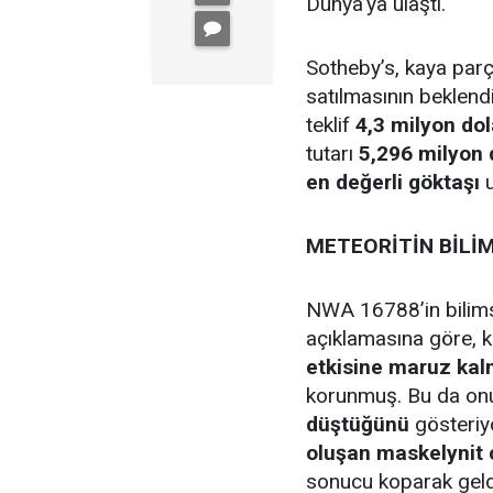
Dünya’ya ulaştı.
Sotheby’s, kaya par
satılmasının beklend
teklif
4,3 milyon dol
tutarı
5,296 milyon 
en değerli göktaşı
u
METEORİTİN BİLİM
NWA 16788’in bilims
açıklamasına göre, 
etkisine maruz kal
korunmuş. Bu da on
düştüğünü
gösteriyo
oluşan maskelynit
sonucu koparak geldi