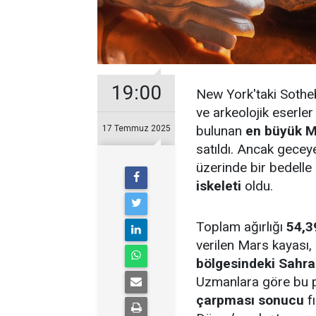
19:00
New York'taki Sothe
ve arkeolojik eserle
bulunan
en büyük M
17 Temmuz 2025
satıldı. Ancak gecey
üzerinde bir bedelle
iskeleti
oldu.
Toplam ağırlığı
54,3
verilen Mars kayası,
bölgesindeki Sahra
Uzmanlara göre bu 
çarpması sonucu
f