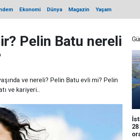
ndem
Ekonomi
Dünya
Magazin
Yaşam
ir? Pelin Batu nereli
Gü
?
aşında ve nereli? Pelin Batu evli mi? Pelin
ı ve kariyeri..
İs
28
or