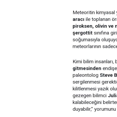
Meteoritin kimyasal 
aracı
ile toplanan ör
piroksen, olivin ve
şergottit
sınıfına gi
soğumasıyla oluşuyo
meteorlarının sade
Kimi bilim insanları,
gitmesinden
endişe
paleontolog
Steve B
sergilenmesi gerekti
kilitlenmesi yazık ol
gezegen bilimci
Juli
kalabileceğini belirte
duyabilir,” yorumunu 