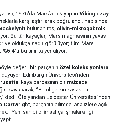
yapısı, 1976’da Mars’a iniş yapan
Viking uzay
neklerle karşılaştırılarak doğrulandı. Yapısında
 maskelynit
bulunan taş,
olivin-mikrogabroik
riyor. Bu tür kayaçlar, Mars magmasının yavaş
r ve oldukça nadir görülüyor; tüm Mars
ce
%5,4’ü
bu sınıfta yer alıyor.
 böyle değerli bir parçanın
özel koleksiyonlara
 duyuyor. Edinburgh Üniversitesi’nden
rusatte
, kaya parçasının bir
müze
de
ğini savunarak, “Bir oligarkın kasasına
ur,” dedi. Öte yandan Leicester Üniversitesi’nden
a Cartwright
, parçanın bilimsel analizlere açık
rek, “Yeni sahibi bilimsel çalışmalara ilgi
yaptı.