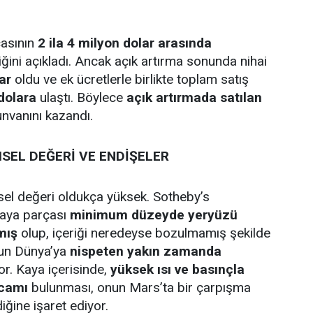
çasının
2 ila 4 milyon dolar arasında
iğini açıkladı. Ancak açık artırma sonunda nihai
ar
oldu ve ek ücretlerle birlikte toplam satış
dolara
ulaştı. Böylece
açık artırmada satılan
nvanını kazandı.
SEL DEĞERİ VE ENDİŞELER
el değeri oldukça yüksek. Sotheby’s
kaya parçası
minimum düzeyde yeryüzü
mış
olup, içeriği neredeyse bozulmamış şekilde
un Dünya’ya
nispeten yakın zamanda
r. Kaya içerisinde,
yüksek ısı ve basınçla
 camı
bulunması, onun Mars’ta bir çarpışma
ğine işaret ediyor.