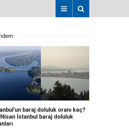
ndem
tanbul'un baraj doluluk oranı kaç?
 Nisan İstanbul baraj doluluk
anları