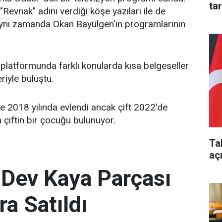
ta
"Revnak" adını verdiği köşe yazıları ile de
aynı zamanda Okan Bayülgen'in programlarının
platformunda farklı konularda kısa belgeseller
eriyle buluştu.
ile 2018 yılında evlendi ancak çift 2022'de
n çiftin bir çocuğu bulunuyor.
Ta
aç
 Dev Kaya Parçası
ra Satıldı