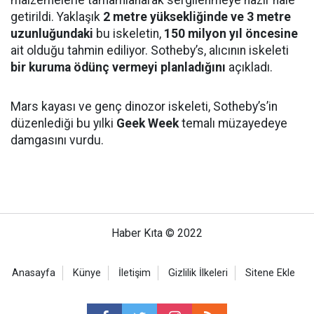
malzemelerle tamamlanarak sergilenmeye hazır hale
getirildi. Yaklaşık
2 metre yüksekliğinde ve 3 metre
uzunluğundaki
bu iskeletin,
150 milyon yıl öncesine
ait olduğu tahmin ediliyor. Sotheby’s, alıcının iskeleti
bir kuruma ödünç vermeyi planladığını
açıkladı.
Mars kayası ve genç dinozor iskeleti, Sotheby’s’in
düzenlediği bu yılki
Geek Week
temalı müzayedeye
damgasını vurdu.
Haber Kıta © 2022
Anasayfa
Künye
İletişim
Gizlilik İlkeleri
Sitene Ekle