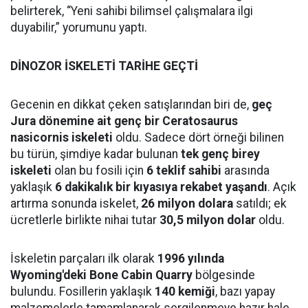
belirterek, “Yeni sahibi bilimsel çalışmalara ilgi
duyabilir,” yorumunu yaptı.
DİNOZOR İSKELETİ TARİHE GEÇTİ
Gecenin en dikkat çeken satışlarından biri de,
geç
Jura dönemine ait genç bir Ceratosaurus
nasicornis iskeleti
oldu. Sadece dört örneği bilinen
bu türün, şimdiye kadar bulunan
tek genç birey
iskeleti
olan bu fosili için
6 teklif sahibi
arasında
yaklaşık
6 dakikalık bir kıyasıya rekabet yaşandı
. Açık
artırma sonunda iskelet,
26 milyon dolara
satıldı; ek
ücretlerle birlikte nihai tutar
30,5 milyon dolar
oldu.
İskeletin parçaları ilk olarak
1996 yılında
Wyoming'deki Bone Cabin Quarry
bölgesinde
bulundu. Fosillerin yaklaşık
140 kemiği
, bazı yapay