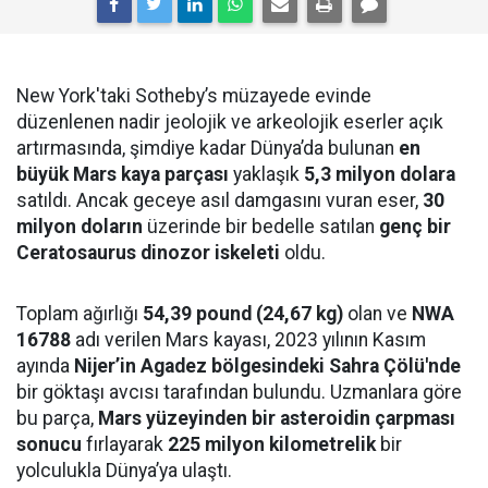
New York'taki Sotheby’s müzayede evinde
düzenlenen nadir jeolojik ve arkeolojik eserler açık
artırmasında, şimdiye kadar Dünya’da bulunan
en
büyük Mars kaya parçası
yaklaşık
5,3 milyon dolara
satıldı. Ancak geceye asıl damgasını vuran eser,
30
milyon doların
üzerinde bir bedelle satılan
genç bir
Ceratosaurus dinozor iskeleti
oldu.
Toplam ağırlığı
54,39 pound (24,67 kg)
olan ve
NWA
16788
adı verilen Mars kayası, 2023 yılının Kasım
ayında
Nijer’in Agadez bölgesindeki Sahra Çölü'nde
bir göktaşı avcısı tarafından bulundu. Uzmanlara göre
bu parça,
Mars yüzeyinden bir asteroidin çarpması
sonucu
fırlayarak
225 milyon kilometrelik
bir
yolculukla Dünya’ya ulaştı.