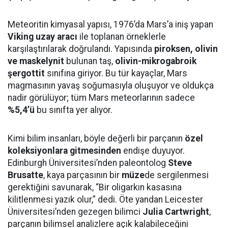
Meteoritin kimyasal yapısı, 1976’da Mars’a iniş yapan
Viking uzay aracı
ile toplanan örneklerle
karşılaştırılarak doğrulandı. Yapısında
piroksen, olivin
ve maskelynit
bulunan taş,
olivin-mikrogabroik
şergottit
sınıfına giriyor. Bu tür kayaçlar, Mars
magmasının yavaş soğumasıyla oluşuyor ve oldukça
nadir görülüyor; tüm Mars meteorlarının sadece
%5,4’ü
bu sınıfta yer alıyor.
Kimi bilim insanları, böyle değerli bir parçanın
özel
koleksiyonlara gitmesinden
endişe duyuyor.
Edinburgh Üniversitesi’nden paleontolog
Steve
Brusatte
, kaya parçasının bir
müze
de sergilenmesi
gerektiğini savunarak, “Bir oligarkın kasasına
kilitlenmesi yazık olur,” dedi. Öte yandan Leicester
Üniversitesi’nden gezegen bilimci
Julia Cartwright
,
parçanın bilimsel analizlere açık kalabileceğini