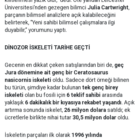
kilitlenmesi yazık olur,” dedi. Öte yandan Leicester
Üniversitesi’nden gezegen bilimci
Julia Cartwright
,
parçanın bilimsel analizlere açık kalabileceğini
belirterek, “Yeni sahibi bilimsel çalışmalara ilgi
duyabilir,” yorumunu yaptı.
DİNOZOR İSKELETİ TARİHE GEÇTİ
Gecenin en dikkat çeken satışlarından biri de,
geç
Jura dönemine ait genç bir Ceratosaurus
nasicornis iskeleti
oldu. Sadece dört örneği bilinen
bu türün, şimdiye kadar bulunan
tek genç birey
iskeleti
olan bu fosili için
6 teklif sahibi
arasında
yaklaşık
6 dakikalık bir kıyasıya rekabet yaşandı
. Açık
artırma sonunda iskelet,
26 milyon dolara
satıldı; ek
ücretlerle birlikte nihai tutar
30,5 milyon dolar
oldu.
İskeletin parçaları ilk olarak
1996 yılında