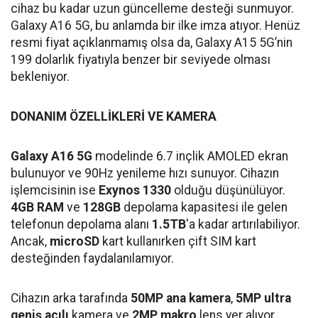
cihaz bu kadar uzun güncelleme desteği sunmuyor.
Galaxy A16 5G, bu anlamda bir ilke imza atıyor. Henüz
resmi fiyat açıklanmamış olsa da, Galaxy A15 5G’nin
199 dolarlık fiyatıyla benzer bir seviyede olması
bekleniyor.
DONANIM ÖZELLİKLERİ VE KAMERA
Galaxy A16 5G
modelinde 6.7 inçlik AMOLED ekran
bulunuyor ve 90Hz yenileme hızı sunuyor. Cihazın
işlemcisinin ise
Exynos 1330
olduğu düşünülüyor.
4GB RAM
ve
128GB
depolama kapasitesi ile gelen
telefonun depolama alanı
1.5TB
'a kadar artırılabiliyor.
Ancak,
microSD
kart kullanırken çift SIM kart
desteğinden faydalanılamıyor.
Cihazın arka tarafında
50MP ana kamera
,
5MP ultra
geniş açılı
kamera ve
2MP makro
lens yer alıyor.