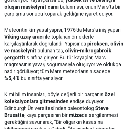
gösteriyor. Kaya içerisinde,
yüksek ısı ve basınçla
oluşan maskelynit camı
bulunması, onun Mars’ta bir
çarpışma sonucu koparak geldiğine işaret ediyor.
Meteoritin kimyasal yapısı, 1976’da Mars’a iniş yapan
Viking uzay aracı
ile toplanan örneklerle
karşılaştırılarak doğrulandı. Yapısında
piroksen, olivin
ve maskelynit
bulunan taş,
olivin-mikrogabroik
şergottit
sınıfına giriyor. Bu tür kayaçlar, Mars
magmasının yavaş soğumasıyla oluşuyor ve oldukça
nadir görülüyor; tüm Mars meteorlarının sadece
%5,4’ü
bu sınıfta yer alıyor.
Kimi bilim insanları, böyle değerli bir parçanın
özel
koleksiyonlara gitmesinden
endişe duyuyor.
Edinburgh Üniversitesi’nden paleontolog
Steve
Brusatte
, kaya parçasının bir
müze
de sergilenmesi
gerektiğini savunarak, “Bir oligarkın kasasına