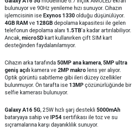
Galaxy A16 5G
modelinde 6.7 inçlik AMOLED ekran
bulunuyor ve 90Hz yenileme hızı sunuyor. Cihazın
işlemcisinin ise
Exynos 1330
olduğu düşünülüyor.
4GB RAM
ve
128GB
depolama kapasitesi ile gelen
telefonun depolama alanı
1.5TB
'a kadar artırılabiliyor.
Ancak,
microSD
kart kullanırken çift SIM kart
desteğinden faydalanılamıyor.
Cihazın arka tarafında
50MP ana kamera
,
5MP ultra
geniş açılı
kamera ve
2MP makro
lens yer alıyor.
Optik görüntü sabitleme gibi ileri düzey özellikler
bulunmuyor. Ön tarafta ise
13MP
çözünürlüğünde bir
selfie kamerası bulunuyor.
Galaxy A16 5G
, 25W hızlı şarj destekli
5000mAh
bataryaya sahip ve
IP54
sertifikası ile toz ve su
sıçramalarına karşı dayanıklılık sunuyor.