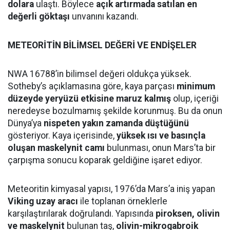
dolara
ulaştı. Böylece
açık artırmada satılan en
değerli göktaşı
unvanını kazandı.
METEORİTİN BİLİMSEL DEĞERİ VE ENDİŞELER
NWA 16788’in bilimsel değeri oldukça yüksek.
Sotheby’s açıklamasına göre, kaya parçası
minimum
düzeyde yeryüzü etkisine maruz kalmış
olup, içeriği
neredeyse bozulmamış şekilde korunmuş. Bu da onun
Dünya’ya
nispeten yakın zamanda düştüğünü
gösteriyor. Kaya içerisinde,
yüksek ısı ve basınçla
oluşan maskelynit camı
bulunması, onun Mars’ta bir
çarpışma sonucu koparak geldiğine işaret ediyor.
Meteoritin kimyasal yapısı, 1976’da Mars’a iniş yapan
Viking uzay aracı
ile toplanan örneklerle
karşılaştırılarak doğrulandı. Yapısında
piroksen, olivin
ve maskelynit
bulunan taş,
olivin-mikrogabroik