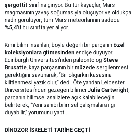
şergottit
sınıfına giriyor. Bu tür kayaçlar, Mars
magmasının yavaş soğumasıyla oluşuyor ve oldukça
nadir görülüyor; tüm Mars meteorlarının sadece
%5,4’ü
bu sınıfta yer alıyor.
Kimi bilim insanları, böyle değerli bir parçanın
özel
koleksiyonlara gitmesinden
endişe duyuyor.
Edinburgh Üniversitesi’nden paleontolog
Steve
Brusatte
, kaya parçasının bir
müze
de sergilenmesi
gerektiğini savunarak, “Bir oligarkın kasasına
kilitlenmesi yazık olur,” dedi. Öte yandan Leicester
Üniversitesi’nden gezegen bilimci
Julia Cartwright
,
parçanın bilimsel analizlere açık kalabileceğini
belirterek, “Yeni sahibi bilimsel çalışmalara ilgi
duyabilir,” yorumunu yaptı.
DİNOZOR İSKELETİ TARİHE GEÇTİ