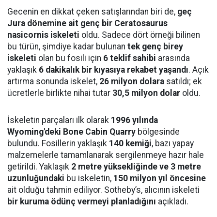
Gecenin en dikkat çeken satışlarından biri de,
geç
Jura dönemine ait genç bir Ceratosaurus
nasicornis iskeleti
oldu. Sadece dört örneği bilinen
bu türün, şimdiye kadar bulunan
tek genç birey
iskeleti
olan bu fosili için
6 teklif sahibi
arasında
yaklaşık
6 dakikalık bir kıyasıya rekabet yaşandı
. Açık
artırma sonunda iskelet,
26 milyon dolara
satıldı; ek
ücretlerle birlikte nihai tutar
30,5 milyon dolar
oldu.
İskeletin parçaları ilk olarak
1996 yılında
Wyoming'deki Bone Cabin Quarry
bölgesinde
bulundu. Fosillerin yaklaşık
140 kemiği
, bazı yapay
malzemelerle tamamlanarak sergilenmeye hazır hale
getirildi. Yaklaşık
2 metre yüksekliğinde ve 3 metre
uzunluğundaki
bu iskeletin,
150 milyon yıl öncesine
ait olduğu tahmin ediliyor. Sotheby’s, alıcının iskeleti
bir kuruma ödünç vermeyi planladığını
açıkladı.