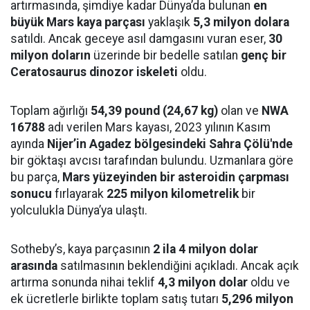
artırmasında, şimdiye kadar Dünya’da bulunan
en
büyük Mars kaya parçası
yaklaşık
5,3 milyon dolara
satıldı. Ancak geceye asıl damgasını vuran eser,
30
milyon doların
üzerinde bir bedelle satılan
genç bir
Ceratosaurus dinozor iskeleti
oldu.
Toplam ağırlığı
54,39 pound (24,67 kg)
olan ve
NWA
16788
adı verilen Mars kayası, 2023 yılının Kasım
ayında
Nijer’in Agadez bölgesindeki Sahra Çölü'nde
bir göktaşı avcısı tarafından bulundu. Uzmanlara göre
bu parça,
Mars yüzeyinden bir asteroidin çarpması
sonucu
fırlayarak
225 milyon kilometrelik
bir
yolculukla Dünya’ya ulaştı.
Sotheby’s, kaya parçasının
2 ila 4 milyon dolar
arasında
satılmasının beklendiğini açıkladı. Ancak açık
artırma sonunda nihai teklif
4,3 milyon dolar
oldu ve
ek ücretlerle birlikte toplam satış tutarı
5,296 milyon