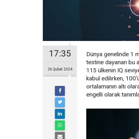
17:35
Dünya genelinde 1 mi
testine dayanan bu 
115 ülkenin IQ seviy
26 Şubat 2024
kabul edilirken, 100'
ortalamanın altı olara
engelli olarak tanıml