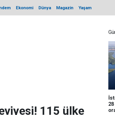
ndem
Ekonomi
Dünya
Magazin
Yaşam
Gü
İs
28
eviyesi! 115 ülke
or