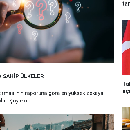
ta
A SAHİP ÜLKELER
Ta
aç
tırması'nın raporuna göre en yüksek zekaya
ları şöyle oldu: