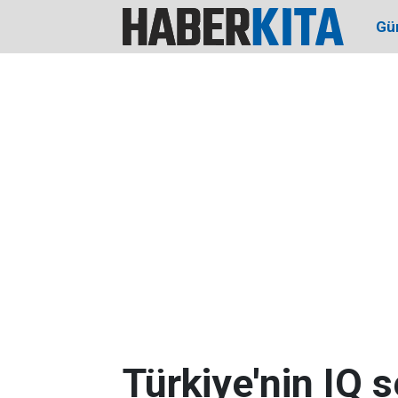
Gü
Türkiye'nin IQ s