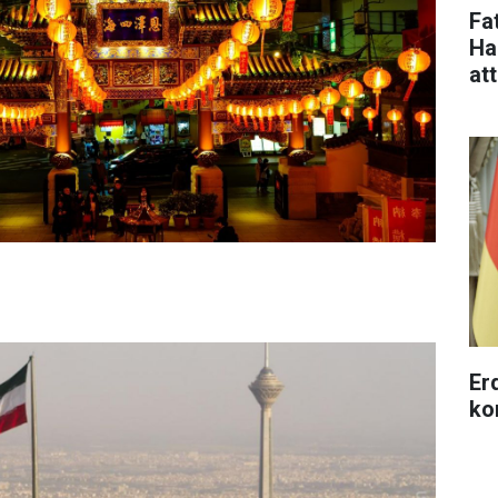
Fa
Ha
at
Erd
ko