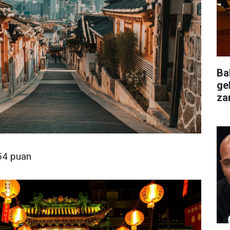
Ba
ge
za
değ
54 puan