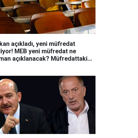
kan açıkladı, yeni müfredat
liyor! MEB yeni müfredat ne
man açıklanacak? Müfredattaki
işiklikler nler?