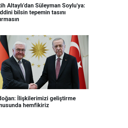
tih Altaylı'dan Süleyman Soylu'ya:
ddini bilsin tepemin tasını
tırmasın
oğan: İlişkilerimizi geliştirme
nusunda hemfikiriz