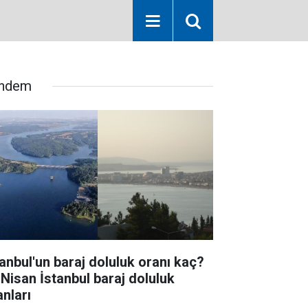
ndem
tanbul'un baraj doluluk oranı kaç?
 Nisan İstanbul baraj doluluk
anları