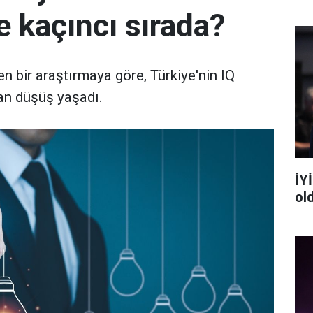
e kaçıncı sırada?
en bir araştırmaya göre, Türkiye'nin IQ
uan düşüş yaşadı.
İYİ
ol