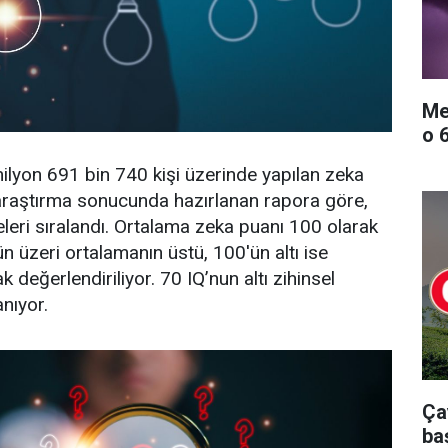
Me
o 
lyon 691 bin 740 kişi üzerinde yapılan zeka
araştırma sonucunda hazırlanan rapora göre,
eleri sıralandı. Ortalama zeka puanı 100 olarak
ün üzeri ortalamanın üstü, 100'ün altı ise
k değerlendiriliyor. 70 IQ’nun altı zihinsel
anıyor.
Ça
ba