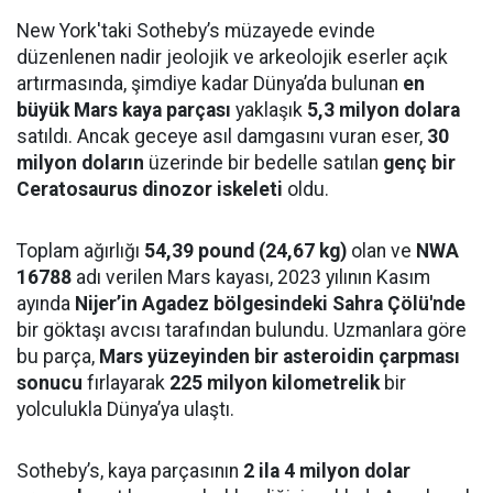
New York'taki Sotheby’s müzayede evinde
düzenlenen nadir jeolojik ve arkeolojik eserler açık
artırmasında, şimdiye kadar Dünya’da bulunan
en
büyük Mars kaya parçası
yaklaşık
5,3 milyon dolara
satıldı. Ancak geceye asıl damgasını vuran eser,
30
milyon doların
üzerinde bir bedelle satılan
genç bir
Ceratosaurus dinozor iskeleti
oldu.
Toplam ağırlığı
54,39 pound (24,67 kg)
olan ve
NWA
16788
adı verilen Mars kayası, 2023 yılının Kasım
ayında
Nijer’in Agadez bölgesindeki Sahra Çölü'nde
bir göktaşı avcısı tarafından bulundu. Uzmanlara göre
bu parça,
Mars yüzeyinden bir asteroidin çarpması
sonucu
fırlayarak
225 milyon kilometrelik
bir
yolculukla Dünya’ya ulaştı.
Sotheby’s, kaya parçasının
2 ila 4 milyon dolar