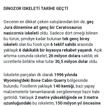
DİNOZOR İSKELETİ TARİHE GEÇTİ
Gecenin en dikkat çeken satışlarından biri de,
geç
Jura dönemine ait genç bir Ceratosaurus
nasicornis iskeleti
oldu. Sadece dört örneği bilinen
bu türün, şimdiye kadar bulunan
tek genç birey
iskeleti
olan bu fosili için
6 teklif sahibi
arasında
yaklaşık
6 dakikalık bir kıyasıya rekabet yaşandı
. Açık
artırma sonunda iskelet,
26 milyon dolara
satıldı; ek
ücretlerle birlikte nihai tutar
30,5 milyon dolar
oldu.
İskeletin parçaları ilk olarak
1996 yılında
Wyoming'deki Bone Cabin Quarry
bölgesinde
bulundu. Fosillerin yaklaşık
140 kemiği
, bazı yapay
malzemelerle tamamlanarak sergilenmeye hazır hale
getirildi. Yaklaşık
2 metre yüksekliğinde ve 3 metre
uzunluğundaki
bu iskeletin,
150 milyon yıl öncesine