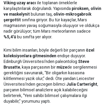
Viking uzay aracı
ile toplanan örneklerle
karşılaştırılarak doğrulandı. Yapısında
piroksen, olivin
ve maskelynit
bulunan taş,
olivin-mikrogabroik
şergottit
sınıfına giriyor. Bu tür kayaçlar, Mars
magmasının yavaş soğumasıyla oluşuyor ve oldukça
nadir görülüyor; tüm Mars meteorlarının sadece
%5,4’ü
bu sınıfta yer alıyor.
Kimi bilim insanları, böyle değerli bir parçanın
özel
koleksiyonlara gitmesinden
endişe duyuyor.
Edinburgh Üniversitesi’nden paleontolog
Steve
Brusatte
, kaya parçasının bir
müze
de sergilenmesi
gerektiğini savunarak, “Bir oligarkın kasasına
kilitlenmesi yazık olur,” dedi. Öte yandan Leicester
Üniversitesi’nden gezegen bilimci
Julia Cartwright
,
parçanın bilimsel analizlere açık kalabileceğini
belirterek, “Yeni sahibi bilimsel çalışmalara ilgi
duyabilir,” yorumunu yaptı.