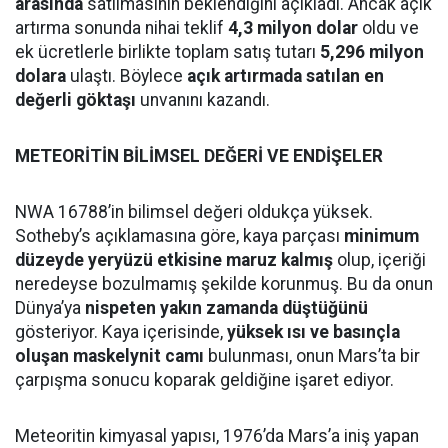
arasında
satılmasının beklendiğini açıkladı. Ancak açık
artırma sonunda nihai teklif
4,3 milyon dolar
oldu ve
ek ücretlerle birlikte toplam satış tutarı
5,296 milyon
dolara
ulaştı. Böylece
açık artırmada satılan en
değerli göktaşı
unvanını kazandı.
METEORİTİN BİLİMSEL DEĞERİ VE ENDİŞELER
NWA 16788’in bilimsel değeri oldukça yüksek.
Sotheby’s açıklamasına göre, kaya parçası
minimum
düzeyde yeryüzü etkisine maruz kalmış
olup, içeriği
neredeyse bozulmamış şekilde korunmuş. Bu da onun
Dünya’ya
nispeten yakın zamanda düştüğünü
gösteriyor. Kaya içerisinde,
yüksek ısı ve basınçla
oluşan maskelynit camı
bulunması, onun Mars’ta bir
çarpışma sonucu koparak geldiğine işaret ediyor.
Meteoritin kimyasal yapısı, 1976’da Mars’a iniş yapan