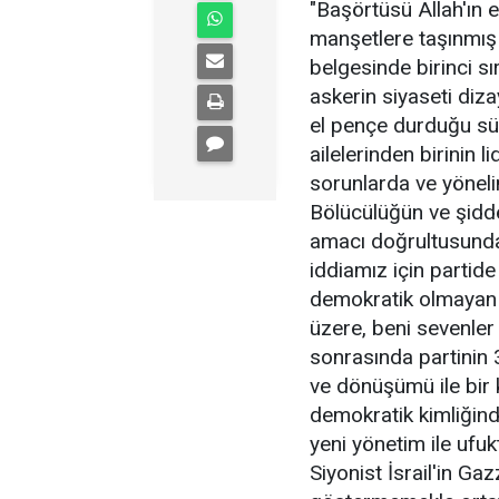
"Başörtüsü Allah'ın 
manşetlere taşınmış 
belgesinde birinci s
askerin siyaseti diza
el pençe durduğu sü
ailelerinden birinin l
sorunlarda ve yönel
Bölücülüğün ve şidd
amacı doğrultusunda
iddiamız için partid
demokratik olmayan 
üzere, beni sevenler
sonrasında partinin
ve dönüşümü ile bir
demokratik kimliğind
yeni yönetim ile ufu
Siyonist İsrail'in Ga