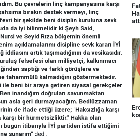
dım. Bu çevrelerin linç kampanyasına karşı
Fa
; şahsıma bırakın destek vermeyi, linç
Ha
evri bir şekilde beni disiplin kuruluna sevk
at
da da iyi bilinmelidir ki Şeyh Said,
Nursi ve Seyid Rıza bölgemin önemli
enim açıklamalarımı disipline sevk kararı İYİ
 iddiasını artık taşımadığının da vesikasıdır.
uruluş felsefesi olan milliyetçi, kalkınmacı
ğinden saptığı ve farklı görüşlere ve
ne tahammülü kalmadığını göstermektedir.
 ile beni bir araya getiren siyasal gerekçeler
. Ben inandığım doğruları savunmaktan
lsun asla geri durmayacağım. Bediüzzaman
Erd
inin de ifade ettiği üzere; "Haksızlığa karşı
ko
karşı bir hürmetsizliktir." Hakka olan
bugün itibarıyla İYİ partiden istifa ettiğimi
ine sunarım"
dedi.