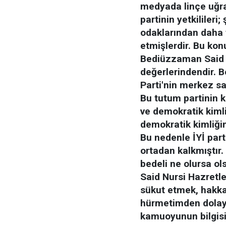
medyada linçe uğra
partinin yetkilileri
odaklarından daha f
etmişlerdir. Bu konu
Bediüzzaman Said 
değerlerindendir. B
Parti'nin merkez sağ
Bu tutum partinin k
ve demokratik kimli
demokratik kimliği
Bu nedenle İYİ parti
ortadan kalkmıştır
bedeli ne olursa o
Said Nursi Hazretler
sükut etmek, hakka 
hürmetimden dolayı 
kamuoyunun bilgis