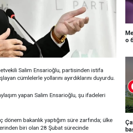
Me
o 
letvekili Salim Ensarioğlu, partisinden istifa
aşlayan cümlelerle yollarını ayırdıklarını duyurdu.
laşım yapan Salim Ensarioğlu, şu ifadeleri
üç dönem bakanlık yaptığım süre zarfında; ülke
Ça
lerinden biri olan 28 Şubat sürecinde
ba