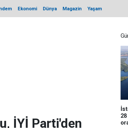
ndem
Ekonomi
Dünya
Magazin
Yaşam
Gü
İs
28
, İYİ Parti'den
or