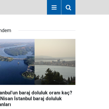
ndem
tanbul'un baraj doluluk oranı kaç?
 Nisan İstanbul baraj doluluk
anları