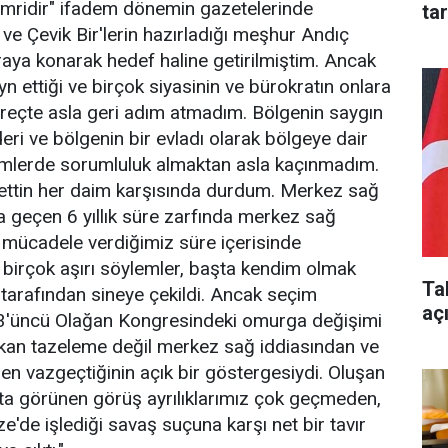
emridir" ifadem dönemin gazetelerinde
ta
ve Çevik Bir'lerin hazırladığı meşhur Andıç
ıraya konarak hedef haline getirilmiştim. Ancak
yn ettiği ve birçok siyasinin ve bürokratın onlara
reçte asla geri adım atmadım. Bölgenin saygın
ideri ve bölgenin bir evladı olarak bölgeye dair
imlerde sorumluluk almaktan asla kaçınmadım.
ettin her daim karşısında durdum. Merkez sağ
 geçen 6 yıllık süre zarfında merkez sağ
e mücadele verdiğimiz süre içerisinde
birçok aşırı söylemler, başta kendim olmak
Ta
 tarafından sineye çekildi. Ancak seçim
aç
 3'üncü Olağan Kongresindeki omurga değişimi
 kan tazeleme değil merkez sağ iddiasından ve
en vazgeçtiğinin açık bir göstergesiydi. Oluşan
kta görünen görüş ayrılıklarımız çok geçmeden,
zze'de işlediği savaş suçuna karşı net bir tavır