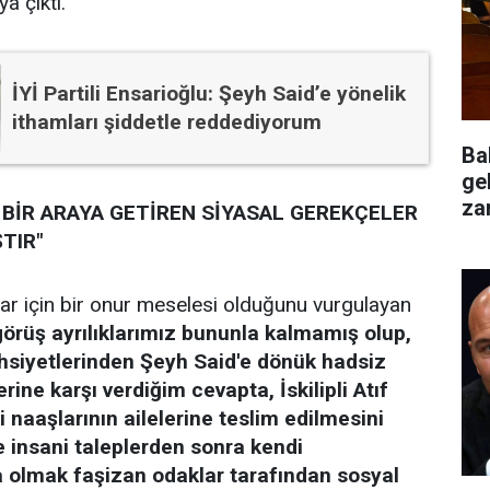
 çıktı."
İYİ Partili Ensarioğlu: Şeyh Said’e yönelik
ithamları şiddetle reddediyorum
Ba
ge
za
Nİ BİR ARAYA GETİREN SİYASAL GEREKÇELER
değ
TIR"
nlar için bir onur meselesi olduğunu vurgulayan
örüş ayrılıklarımız bununla kalmamış olup,
hsiyetlerinden Şeyh Said'e dönük hadsiz
rine karşı verdiğim cevapta, İskilipli Atıf
 naaşlarının ailelerine teslim edilmesini
e insani taleplerden sonra kendi
a olmak faşizan odaklar tarafından sosyal