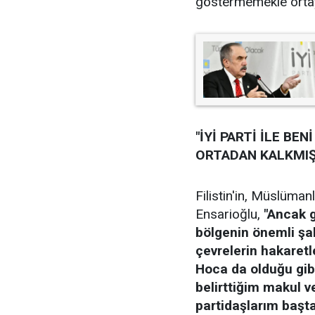
göstermemekle ortaya
"İYİ PARTİ İLE BE
ORTADAN KALKMIŞ
Filistin'in, Müslüma
Ensarioğlu,
"Ancak g
bölgenin önemli şa
çevrelerin hakaretle
Hoca da olduğu gibi
belirttiğim makul v
partidaşlarım başt