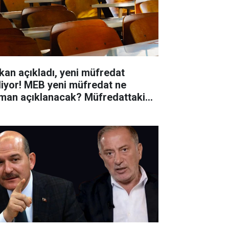
kan açıkladı, yeni müfredat
liyor! MEB yeni müfredat ne
man açıklanacak? Müfredattaki
işiklikler nler?