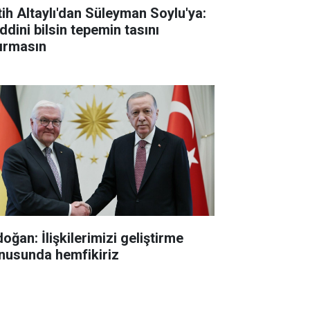
tih Altaylı'dan Süleyman Soylu'ya:
ddini bilsin tepemin tasını
tırmasın
oğan: İlişkilerimizi geliştirme
nusunda hemfikiriz