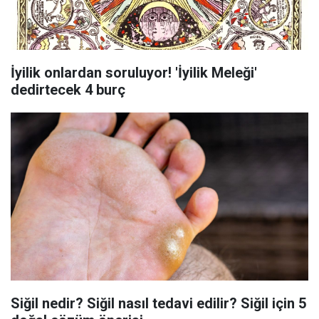
İyilik onlardan soruluyor! 'İyilik Meleği'
dedirtecek 4 burç
Siğil nedir? Siğil nasıl tedavi edilir? Siğil için 5