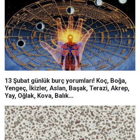
13 Şubat günlük burç yorumları! Koç, Boğa,
Yengeç, İkizler, Aslan, Başak, Terazi, Akrep,
Yay, Oğlak, Kova, Balık...